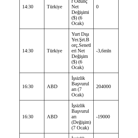
r Ödünç
14:30
Türkiye
Net
0
Değişimi
($) (6
Ocak)
Yurt Dışı
Yer.Şrt.B
orç.Senetl
14:30
Türkiye
eri Net
-3,6mln
Değişim
($) (6
Ocak)
İşsizlik
Başvurul
16:30
ABD
204000
arı (7
Ocak)
İşsizlik
Başvurul
16:30
ABD
arı
-19000
(Değişim)
(7 Ocak)