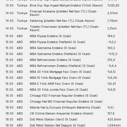
10:00
Türkiye
Bina Dışı Yapı İnşaat Maliyet Endeksi (Yıllık) (Kasım)
%125,83
Finansal Kiralama Şirketleri Net Karı (TL) (Ocak-
14:00
Türkiye
2,07mlr
Kasım)
14:00
Türkiye
Faktoring Şirketleri Net Karı (TL) (Ocak-Kasım)
1,78mlr
Tüketici Finansman Şirketleri Net Karı (TL) (Ocak-
14:00
Türkiye
1,31mlr
Kasım)
15:00
ABD
MBA Piyasa Endeksi (6 Ocak)
184,5
15:00
ABD
MBA Piyasa Endeksi (Haftalık) (6 Ocak)
-%3,2
15:00
ABD
MBA Satınalma Endeksi (6 Ocak)
160,2
15:00
ABD
MBA Satınalma Endeksi (Haftalık) (6 Ocak)
-%12,0
15:00
ABD
MBA Refinansman Endeksi (6 Ocak)
310,9
15:00
ABD
MBA Refinansman Endeksi (Haftalık) (6 Ocak)
-%4,4
15:00
ABD
MBA 30 Yıllık Mortgage Faiz Oranı (6 Ocak)
%6,12
15:00
ABD
MBA 15 Yıllık Mortgage Faiz Oranı (6 Ocak)
%6,06
15:00
ABD
MBA 5 Yıllık ARM Faiz Oranı (6 Ocak)
%5,61
15:00
ABD
MBA 30 Yıllık Jumbo Faiz Oranı (6 Ocak)
%6,12
16:30
ABD
Chicago FED Finansal Koşullar Endeksi (6 Ocak)
16:30
ABD
Chicago Fed MD Finansal Koşullar Endeksi (6 Ocak)
18:00
ABD
Atlanta Fed İş Dünyası Enflasyon Beklentisi (Ocak)
%3,1
18:00
ABD
CB Online Eleman Arayanlar Endeksi (Aralık)
157,6
18:30
ABD
DoE Petrol Stokları (Varil) (6 Ocak)
420,6mln
18:30
ABD
DoE Petrol Stokları Net Değişim (6 Ocak)
1,694mln