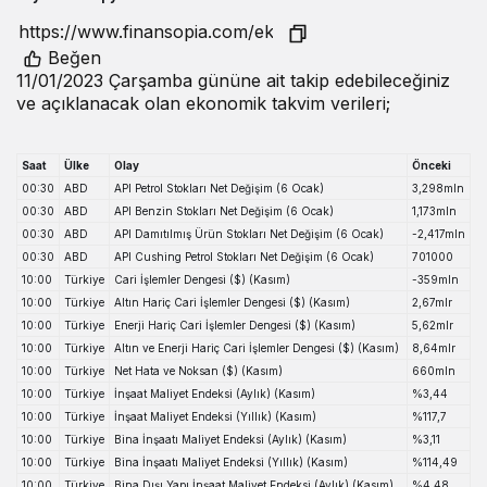
Beğen
11/01/2023 Çarşamba gününe ait takip edebileceğiniz
ve açıklanacak olan ekonomik takvim verileri;
Saat
Ülke
Olay
Önceki
00:30
ABD
API Petrol Stokları Net Değişim (6 Ocak)
3,298mln
00:30
ABD
API Benzin Stokları Net Değişim (6 Ocak)
1,173mln
00:30
ABD
API Damıtılmış Ürün Stokları Net Değişim (6 Ocak)
-2,417mln
00:30
ABD
API Cushing Petrol Stokları Net Değişim (6 Ocak)
701000
10:00
Türkiye
Cari İşlemler Dengesi ($) (Kasım)
-359mln
10:00
Türkiye
Altın Hariç Cari İşlemler Dengesi ($) (Kasım)
2,67mlr
10:00
Türkiye
Enerji Hariç Cari İşlemler Dengesi ($) (Kasım)
5,62mlr
10:00
Türkiye
Altın ve Enerji Hariç Cari İşlemler Dengesi ($) (Kasım)
8,64mlr
10:00
Türkiye
Net Hata ve Noksan ($) (Kasım)
660mln
10:00
Türkiye
İnşaat Maliyet Endeksi (Aylık) (Kasım)
%3,44
10:00
Türkiye
İnşaat Maliyet Endeksi (Yıllık) (Kasım)
%117,7
10:00
Türkiye
Bina İnşaatı Maliyet Endeksi (Aylık) (Kasım)
%3,11
10:00
Türkiye
Bina İnşaatı Maliyet Endeksi (Yıllık) (Kasım)
%114,49
10:00
Türkiye
Bina Dışı Yapı İnşaat Maliyet Endeksi (Aylık) (Kasım)
%4,48