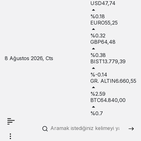
USD
47,74
%0.18
EURO
55,25
%0.32
GBP
64,48
%0.38
8 Ağustos 2026, Cts
BIST
13.779,39
%-0.14
GR. ALTIN
6.660,55
%2.59
BTC
64.840,00
%0.7