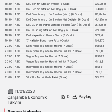
18:30
ABD
DoE Benzin Stokları (Varil) (6 Ocak)
222,7mln
18:30
ABD
DoE Benzin Stokları Net Değişim (6 Ocak)
-346000
18:30
ABD
DoE Damıtılmış Ürün Stokları (Varil) (6 Ocak)
118,8mln
18:30
ABD
DoE Damıtılmış Ürün Stokları Net Değişim (6 Ocak)
-1,427mln
18:30
ABD
DoE Cushing Petrol Merkezi Stokları (Varil) (6 Ocak)
25,27mln
18:30
ABD
DoE Cushing Stokları Net Değişim (6 Ocak)
224000
18:30
ABD
DoE Kapasite Kullanım Oranı (6 Ocak)
%79,6
19:30
ABD
17 Haftalık Bono İhale Faizi (Ocak)
%4,570
20:00
ABD
Demiryolu Taşımacılık Hacmi (7 Ocak)
365553
20:00
ABD
Demiryolu Taşımacılık Hacmi (Yıllık) (7 Ocak)
-%6,8
20:00
ABD
Vagon Taşımacılık Hacmi (7 Ocak)
179992
20:00
ABD
Vagon Taşımacılık Hacmi (Yıllık) (7 Ocak)
-%12,5
20:00
ABD
Intermodel Taşımacılık Hacmi (7 Ocak)
185561
20:00
ABD
Intermodel Taşımacılık Hacmi (Yıllık) (7 Ocak)
-%0,5
21:00
ABD
10 Yıllık Tahvil İhale Faizi (Ocak)
%3,625
11/01/2023
0
Paylaş
Çarşamba Ekonomik
Takvim
Benzer Haberler