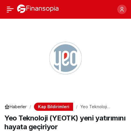
Yeo Teknoloji (YEOTK)
Paylaş
yeni yatırımını hayata
geçiriyor
Kap Bildirimleri
Haberler
Yeo Teknoloji
(YEOTK) yeni
Yeo Teknoloji (YEOTK) yeni yatırımını
yatırımını hayata
geçiriyor
hayata geçiriyor