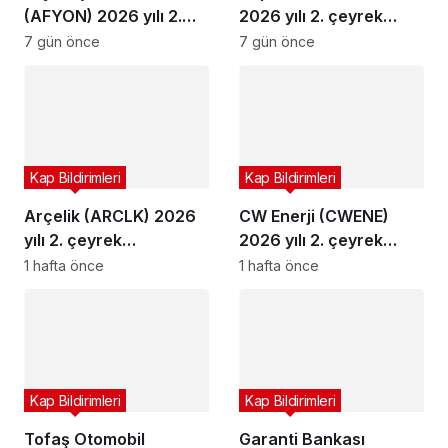
(AFYON) 2026 yılı 2.
2026 yılı 2. çeyrek
çeyrek bilançosunu
bilançosunu açıkladı
7 gün önce
7 gün önce
açıkladı
Kap Bildirimleri
Kap Bildirimleri
Arçelik (ARCLK) 2026
CW Enerji (CWENE)
yılı 2. çeyrek
2026 yılı 2. çeyrek
bilançosunu açıkladı
bilançosunu açıkladı
1 hafta önce
1 hafta önce
Kap Bildirimleri
Kap Bildirimleri
Tofaş Otomobil
Garanti Bankası