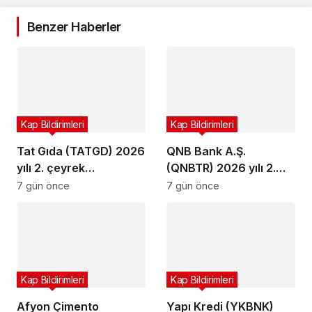
Benzer Haberler
Kap Bildirimleri
Kap Bildirimleri
Tat Gıda (TATGD) 2026
QNB Bank A.Ş.
yılı 2. çeyrek
(QNBTR) 2026 yılı 2.
bilançosunu açıkladı
çeyrek bilançosunu
7 gün önce
7 gün önce
açıkladı
Kap Bildirimleri
Kap Bildirimleri
Afyon Çimento
Yapı Kredi (YKBNK)