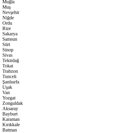
Muğla
Muş
Nevşehir
Niğde
Ordu
Rize
Sakarya
Samsun
Siirt
Sinop
Sivas
Tekirdağ
Tokat
Trabzon
Tunceli
Şanlıurfa
Uşak
Van
Yozgat
Zonguldak
Aksaray
Bayburt
Karaman
Kırıkkale
Batman