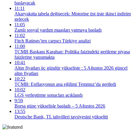
başlayacak
11:11
Akaryakıtta tabela değişecek: Motorine üst üste ikinci indirim
gelecek
11:05
Zamlı sosyal yardım maaşları yatmaya başladı
11:02
Fitch Ratings’ten çarpıcı Türkiye analizi
11:00
TCMB Başkanı Karahan: Politika faizindeki gerileme piyasa
faizlerine yansımakta
10:41
Altın fiyatları üç gündür yükselişte : 5 Ağustos 2026 güncel
altın fiyatları
10:22
TCMB: Enflasyonun ana eğilimi Temmuz’da geriledi
10:02
LGS yerleştirme sonuçları açıklandı
9:59
Borsa güne yükselişle başladı – 5 Ağustos 2026
13:55
Deutsche Bank, TL tahvilleri tavsiyesini yükseltti