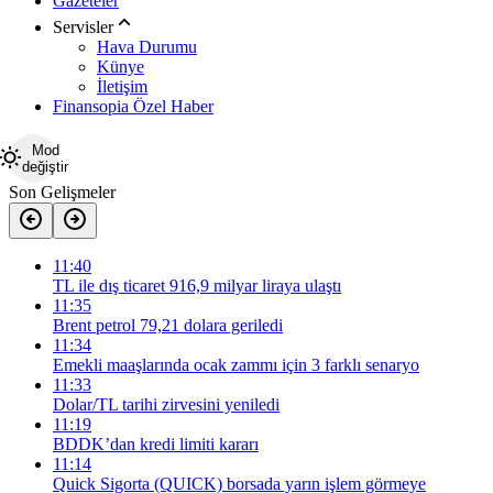
Gazeteler
Servisler
Hava Durumu
Künye
İletişim
Finansopia Özel Haber
Mod
değiştir
Son Gelişmeler
11:40
TL ile dış ticaret 916,9 milyar liraya ulaştı
11:35
Brent petrol 79,21 dolara geriledi
11:34
Emekli maaşlarında ocak zammı için 3 farklı senaryo
11:33
Dolar/TL tarihi zirvesini yeniledi
11:19
BDDK’dan kredi limiti kararı
11:14
Quick Sigorta (QUICK) borsada yarın işlem görmeye