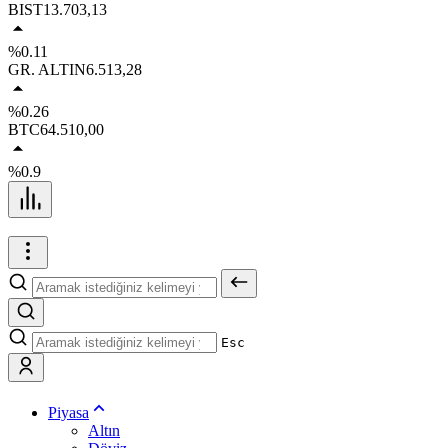
BIST
13.703,13
%0.11
GR. ALTIN
6.513,28
%0.26
BTC
64.510,00
%0.9
Esc
Piyasa
Altın