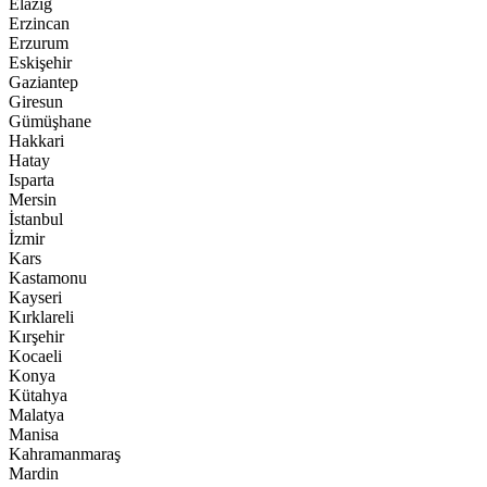
Elazığ
Erzincan
Erzurum
Eskişehir
Gaziantep
Giresun
Gümüşhane
Hakkari
Hatay
Isparta
Mersin
İstanbul
İzmir
Kars
Kastamonu
Kayseri
Kırklareli
Kırşehir
Kocaeli
Konya
Kütahya
Malatya
Manisa
Kahramanmaraş
Mardin