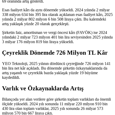
69 oranında artış gösterdi.
Esas faaliyet kârı da aynı dönemde yükseldi. 2024 yılında 2 milyar
338 milyon 634 bin 395 lira olarak açıklanan esas faaliyet kârı, 2025
yılında 2 milyar 802 milyon 6 bin 508 liraya çıktı. Bu kalemdeki
artış yaklaşık yüzde 20 olarak gerçekleşti.
Şirketin faiz, amortisman ve vergi öncesi kârı (FAVÖK) ise 2024
yılındaki 2 milyar 723 milyon 401 bin lira seviyesinden 2025 yılında
3 milyar 176 milyon 819 bin liraya yükseldi.
Çeyreklik Dönemde 726 Milyon TL Kâr
YEO Teknoloji, 2025 yılının dördüncü çeyreğinde 726 milyon 141
bin lira net kâr
açıkladı
. Bu dönemde şirketin özkaynaklarında da
artış yaşandı ve çeyreklik bazda yaklaşık yüzde 19 büyüme
kaydedildi.
Varlık ve Özkaynaklarda Artış
Bilançoda yer alan
verilere göre
şirketin toplam varlıkları da önemli
ölçüde yükseldi. 2024 yılı sonunda 11 milyar 220 milyon 910 bin
430 lira olan toplam varlıklar, 2025 yılı sonunda 26 milyar 573
milyon 570 bin 667 liraya çıktı.