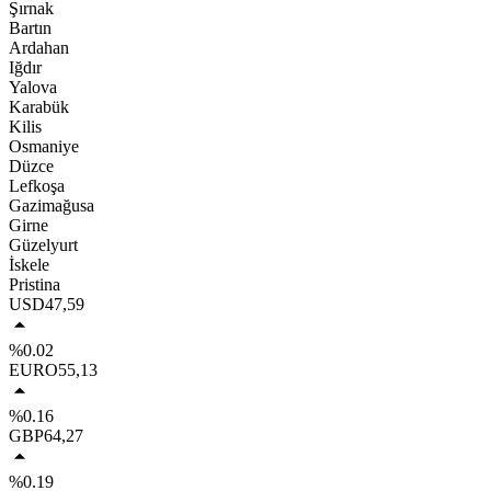
Şırnak
Bartın
Ardahan
Iğdır
Yalova
Karabük
Kilis
Osmaniye
Düzce
Lefkoşa
Gazimağusa
Girne
Güzelyurt
İskele
Pristina
USD
47,59
%0.02
EURO
55,13
%0.16
GBP
64,27
%0.19