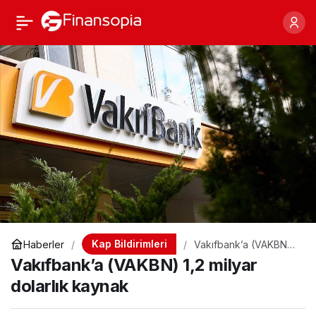
Vakıfbank’a (VAKBN) 1,2
Paylaş
milyar dolarlık kaynak
Kap Bildirimleri
Haberler
Vakıfbank’a (VAKBN)
1,2 milyar dolarlık
Vakıfbank’a (VAKBN) 1,2 milyar
kaynak
dolarlık kaynak