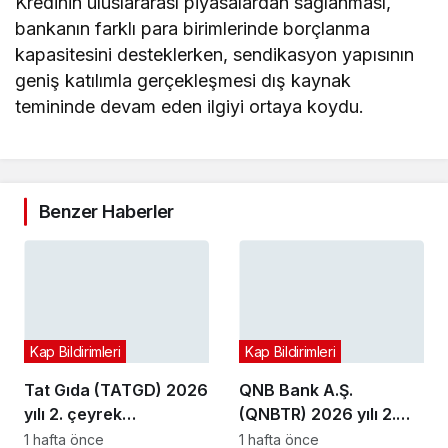
Kredinin uluslararası piyasalardan sağlanması,
bankanın farklı para birimlerinde borçlanma
kapasitesini desteklerken, sendikasyon yapısının
geniş katılımla gerçekleşmesi dış kaynak
temininde devam eden ilgiyi ortaya koydu.
Benzer Haberler
Kap Bildirimleri
Kap Bildirimleri
Tat Gıda (TATGD) 2026
QNB Bank A.Ş.
yılı 2. çeyrek
(QNBTR) 2026 yılı 2.
bilançosunu açıkladı
çeyrek bilançosunu
1 hafta önce
1 hafta önce