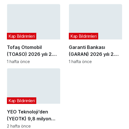
Kap Bildirimleri
Kap Bildirimleri
Tofaş Otomobil
Garanti Bankası
(TOASO) 2026 yılı 2.
(GARAN) 2026 yılı 2.
çeyrek bilançosunu
çeyrek bilançosunu
1 hafta önce
1 hafta önce
açıkladı
açıkladı
Kap Bildirimleri
YEO Teknoloji’den
(YEOTK) 9,8 milyon
dolarlık sözleşme
2 hafta önce