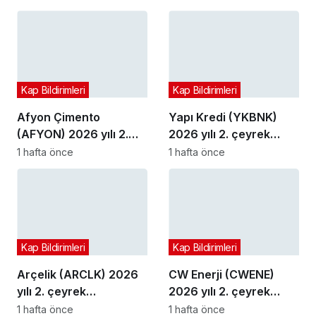
açıkladı
Kap Bildirimleri
Kap Bildirimleri
Afyon Çimento
Yapı Kredi (YKBNK)
(AFYON) 2026 yılı 2.
2026 yılı 2. çeyrek
çeyrek bilançosunu
bilançosunu açıkladı
1 hafta önce
1 hafta önce
açıkladı
Kap Bildirimleri
Kap Bildirimleri
Arçelik (ARCLK) 2026
CW Enerji (CWENE)
yılı 2. çeyrek
2026 yılı 2. çeyrek
bilançosunu açıkladı
bilançosunu açıkladı
1 hafta önce
1 hafta önce