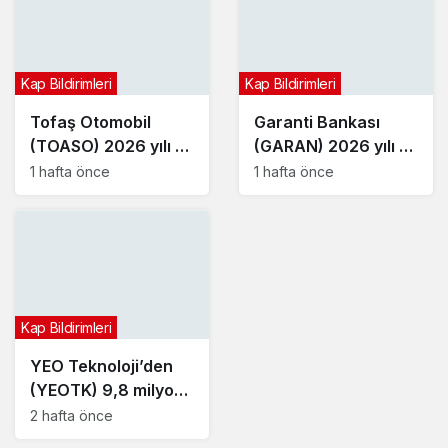
Kap Bildirimleri
Kap Bildirimleri
Tofaş Otomobil
Garanti Bankası
(TOASO) 2026 yılı 2.
(GARAN) 2026 yılı 2.
çeyrek bilançosunu
çeyrek bilançosunu
1 hafta önce
1 hafta önce
açıkladı
açıkladı
Kap Bildirimleri
YEO Teknoloji’den
(YEOTK) 9,8 milyon
dolarlık sözleşme
2 hafta önce