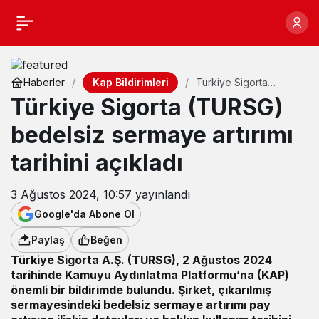
Kap Bildirimleri
Haberler
Türkiye Sigorta
(TURSG) bedelsiz
Türkiye Sigorta (TURSG)
sermaye artırımı
tarihini açıkladı
bedelsiz sermaye artırımı
tarihini açıkladı
3 Ağustos 2024, 10:57
yayınlandı
Google'da Abone Ol
Paylaş
Beğen
Türkiye Sigorta A.Ş. (TURSG), 2 Ağustos 2024
tarihinde Kamuyu Aydınlatma Platformu’na (KAP)
önemli bir bildirimde bulundu. Şirket, çıkarılmış
sermayesindeki bedelsiz sermaye artırımı pay