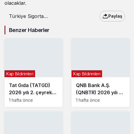
olacaklar.
Türkiye Sigorta
Paylaş
(TURSG) bedelsiz
sermaye artırımı tarihini
Benzer Haberler
açıkladı
Kap Bildirimleri
Kap Bildirimleri
Tat Gıda (TATGD)
QNB Bank A.Ş.
2026 yılı 2. çeyrek
(QNBTR) 2026 yılı 2.
bilançosunu açıkladı
çeyrek bilançosunu
1 hafta önce
1 hafta önce
açıkladı