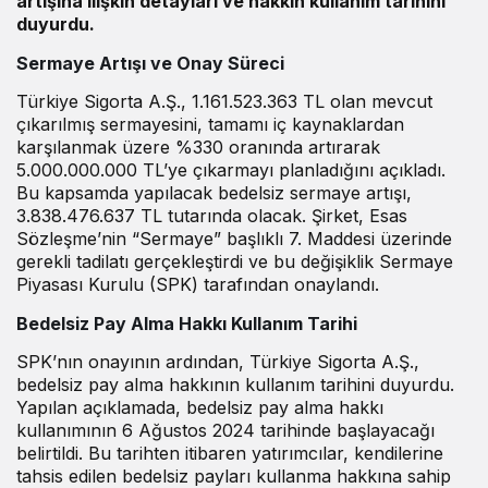
artışına ilişkin detayları ve hakkın kullanım tarihini
duyurdu.
Sermaye Artışı ve Onay Süreci
Türkiye Sigorta A.Ş., 1.161.523.363 TL olan mevcut
çıkarılmış sermayesini, tamamı iç kaynaklardan
karşılanmak üzere %330 oranında artırarak
5.000.000.000 TL’ye çıkarmayı planladığını
açıkladı
.
Bu kapsamda yapılacak bedelsiz sermaye artışı,
3.838.476.637 TL tutarında olacak. Şirket, Esas
Sözleşme’nin “Sermaye” başlıklı 7. Maddesi üzerinde
gerekli tadilatı gerçekleştirdi ve bu değişiklik Sermaye
Piyasası Kurulu (SPK) tarafından onaylandı.
Bedelsiz Pay Alma Hakkı Kullanım Tarihi
SPK’nın onayının ardından, Türkiye Sigorta A.Ş.,
bedelsiz pay alma hakkının kullanım tarihini duyurdu.
Yapılan açıklamada, bedelsiz pay alma hakkı
kullanımının 6 Ağustos 2024 tarihinde başlayacağı
belirtildi. Bu tarihten itibaren yatırımcılar, kendilerine
tahsis edilen bedelsiz payları kullanma hakkına sahip