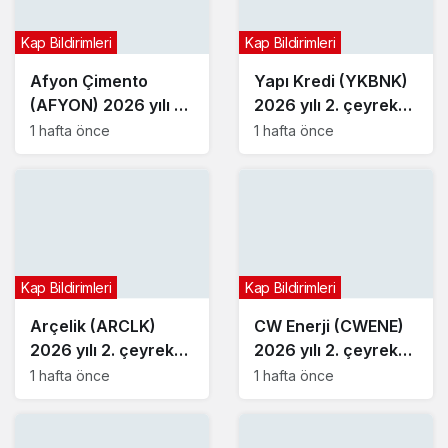
Kap Bildirimleri
Kap Bildirimleri
Afyon Çimento
Yapı Kredi (YKBNK)
(AFYON) 2026 yılı 2.
2026 yılı 2. çeyrek
çeyrek bilançosunu
bilançosunu açıkladı
1 hafta önce
1 hafta önce
açıkladı
Kap Bildirimleri
Kap Bildirimleri
Arçelik (ARCLK)
CW Enerji (CWENE)
2026 yılı 2. çeyrek
2026 yılı 2. çeyrek
bilançosunu açıkladı
bilançosunu açıkladı
1 hafta önce
1 hafta önce