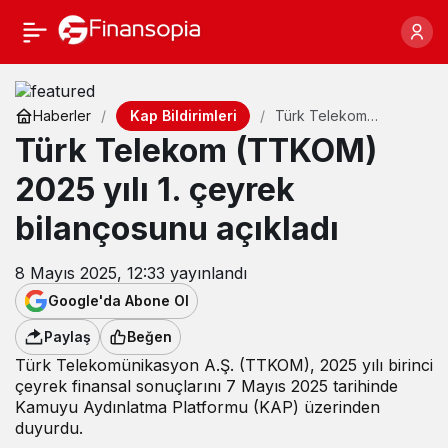
Kap Bildirimleri
Haberler
Türk Telekom
(TTKOM) 2025 yılı 1.
Türk Telekom (TTKOM)
çeyrek bilançosunu
açıkladı
2025 yılı 1. çeyrek
bilançosunu açıkladı
8 Mayıs 2025, 12:33
yayınlandı
Google'da Abone Ol
Paylaş
Beğen
Türk Telekomünikasyon A.Ş. (TTKOM), 2025 yılı birinci
çeyrek finansal sonuçlarını 7 Mayıs 2025 tarihinde
Kamuyu Aydınlatma Platformu (KAP) üzerinden
duyurdu.