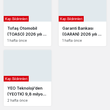
Kap Bildirimleri
Kap Bildirimleri
Tofaş Otomobil
Garanti Bankası
(TOASO) 2026 yılı 2.
(GARAN) 2026 yılı 2.
çeyrek bilançosunu
çeyrek bilançosunu
1 hafta önce
1 hafta önce
açıkladı
açıkladı
Kap Bildirimleri
YEO Teknoloji’den
(YEOTK) 9,8 milyon
dolarlık sözleşme
2 hafta önce