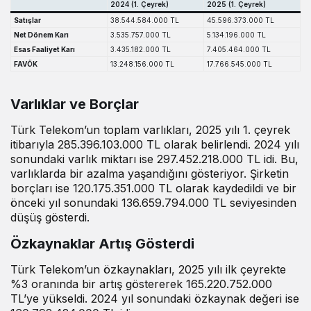
2024 (1. Çeyrek)
2025 (1. Çeyrek)
Satışlar
38.544.584.000 TL
45.596.373.000 TL
Net Dönem Karı
3.535.757.000 TL
5.134.196.000 TL
Esas Faaliyet Karı
3.435.182.000 TL
7.405.464.000 TL
FAVÖK
13.248.156.000 TL
17.766.545.000 TL
Varlıklar ve Borçlar
Türk Telekom’un toplam varlıkları, 2025 yılı 1. çeyrek
itibarıyla 285.396.103.000 TL olarak belirlendi. 2024 yılı
sonundaki varlık miktarı ise 297.452.218.000 TL idi. Bu,
varlıklarda bir azalma yaşandığını gösteriyor. Şirketin
borçları ise 120.175.351.000 TL olarak kaydedildi ve bir
önceki yıl sonundaki 136.659.794.000 TL seviyesinden
düşüş gösterdi.
Özkaynaklar Artış Gösterdi
Türk Telekom’un özkaynakları, 2025 yılı ilk çeyrekte
%3 oranında bir artış göstererek 165.220.752.000
TL’ye yükseldi. 2024 yıl sonundaki özkaynak değeri ise