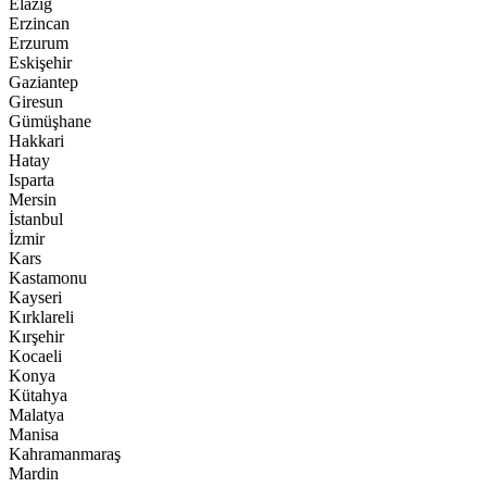
Elazığ
Erzincan
Erzurum
Eskişehir
Gaziantep
Giresun
Gümüşhane
Hakkari
Hatay
Isparta
Mersin
İstanbul
İzmir
Kars
Kastamonu
Kayseri
Kırklareli
Kırşehir
Kocaeli
Konya
Kütahya
Malatya
Manisa
Kahramanmaraş
Mardin