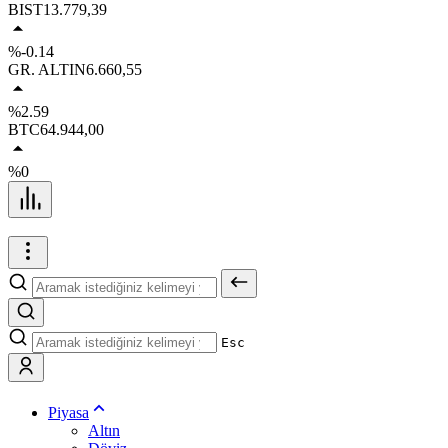
BIST
13.779,39
%-0.14
GR. ALTIN
6.660,55
%2.59
BTC
64.944,00
%0
Esc
Piyasa
Altın