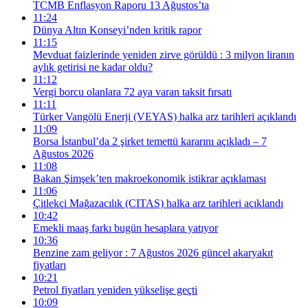
TCMB Enflasyon Raporu 13 Ağustos’ta
11:24
Dünya Altın Konseyi’nden kritik rapor
11:15
Mevduat faizlerinde yeniden zirve görüldü : 3 milyon liranın
aylık getirisi ne kadar oldu?
11:12
Vergi borcu olanlara 72 aya varan taksit fırsatı
11:11
Türker Vangölü Enerji (VEYAS) halka arz tarihleri açıklandı
11:09
Borsa İstanbul’da 2 şirket temettü kararını açıkladı – 7
Ağustos 2026
11:08
Bakan Şimşek’ten makroekonomik istikrar açıklaması
11:06
Çitlekçi Mağazacılık (CITAS) halka arz tarihleri açıklandı
10:42
Emekli maaş farkı bugün hesaplara yatıyor
10:36
Benzine zam geliyor : 7 Ağustos 2026 güncel akaryakıt
fiyatları
10:21
Petrol fiyatları yeniden yükselişe geçti
10:09