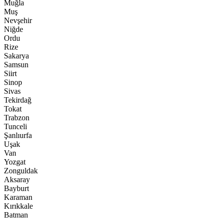
Muğla
Muş
Nevşehir
Niğde
Ordu
Rize
Sakarya
Samsun
Siirt
Sinop
Sivas
Tekirdağ
Tokat
Trabzon
Tunceli
Şanlıurfa
Uşak
Van
Yozgat
Zonguldak
Aksaray
Bayburt
Karaman
Kırıkkale
Batman