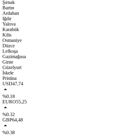
Şırnak
Bartın
Ardahan
Iğdır
Yalova
Karabük
Kilis
Osmaniye
Düzce
Lefkoşa
Gazimağusa
Girne
Güzelyurt
İskele
Pristina
USD
47,74
%0.18
EURO
55,25
%0.32
GBP
64,48
%0.38