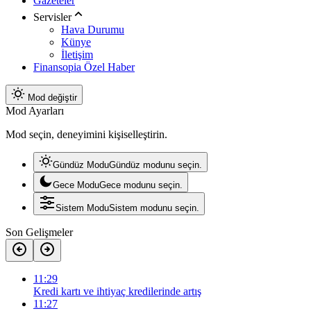
Gazeteler
Servisler
Hava Durumu
Künye
İletişim
Finansopia Özel Haber
Mod değiştir
Mod Ayarları
Mod seçin, deneyimini kişiselleştirin.
Gündüz Modu
Gündüz modunu seçin.
Gece Modu
Gece modunu seçin.
Sistem Modu
Sistem modunu seçin.
Son Gelişmeler
11:29
Kredi kartı ve ihtiyaç kredilerinde artış
11:27