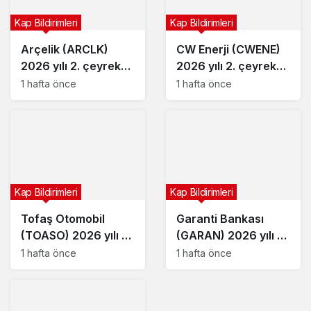
Kap Bildirimleri
Kap Bildirimleri
Arçelik (ARCLK)
CW Enerji (CWENE)
2026 yılı 2. çeyrek
2026 yılı 2. çeyrek
bilançosunu açıkladı
bilançosunu açıkladı
1 hafta önce
1 hafta önce
Kap Bildirimleri
Kap Bildirimleri
Tofaş Otomobil
Garanti Bankası
(TOASO) 2026 yılı 2.
(GARAN) 2026 yılı 2.
çeyrek bilançosunu
çeyrek bilançosunu
1 hafta önce
1 hafta önce
açıkladı
açıkladı