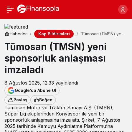
Kap Bildirimleri
Haberler
Tümosan (TMSN) yeni
sponsorluk anlaşması
Tümosan (TMSN) yeni
imzaladı
sponsorluk anlaşması
imzaladı
8 Ağustos 2025, 12:33
yayınlandı
Google'da Abone Ol
Paylaş
Beğen
Tümosan Motor ve Traktör Sanayi A.Ş. (TMSN),
Süper Lig ekiplerinden Konyaspor ile yeni bir
sponsorluk anlaşmasına imza attı. Şirket, 7 Ağustos
2025 tarihinde Kamuyu Aydınlatma Platformu’na