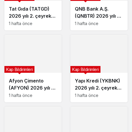
Tat Gıda (TATGD)
QNB Bank A.Ş.
2026 yılı 2. çeyrek
(QNBTR) 2026 yılı 2.
bilançosunu açıkladı
çeyrek bilançosunu
1 hafta önce
1 hafta önce
açıkladı
Kap Bildirimleri
Kap Bildirimleri
Afyon Çimento
Yapı Kredi (YKBNK)
(AFYON) 2026 yılı 2.
2026 yılı 2. çeyrek
çeyrek bilançosunu
bilançosunu açıkladı
1 hafta önce
1 hafta önce
açıkladı