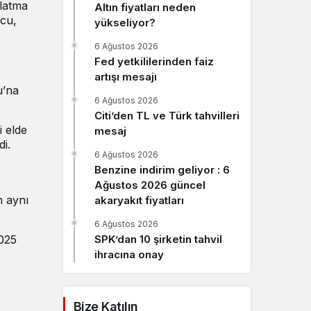
nlatma
Altın fiyatları neden
Sistem Modu
ucu,
yükseliyor?
Sistem modunu seçin.
6 Ağustos 2026
Fed yetkililerinden faiz
artışı mesajı
u’na
6 Ağustos 2026
Citi’den TL ve Türk tahvilleri
i elde
mesaj
di.
6 Ağustos 2026
Benzine indirim geliyor : 6
Ağustos 2026 güncel
n aynı
akaryakıt fiyatları
6 Ağustos 2026
2025
SPK’dan 10 şirketin tahvil
ihracına onay
Bize Katılın