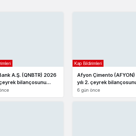
rimleri
Kap Bildirimleri
ank A.Ş. (QNBTR) 2026
Afyon Çimento (AFYON)
. çeyrek bilançosunu
yılı 2. çeyrek bilançosun
dı
açıkladı
önce
6 gün önce