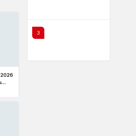
Kamu borç yapılandırmasında
son başvuru tarihi yaklaşıyor
3
Borsa İstanbul’da 2 şirket
temettü kararını açıkladı – 6
Ağustos 2026
 2026
u