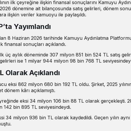
nın ilk çeyreğine ilişkin finansal sonuçlarını Kamuyu Aydı
 2026 dönemine ait bilançosunda satış gelirleri, dönem son
ara ilişkin veriler kamuoyu ile paylaşıldı.
’ta Yayımlandı
dan 8 Haziran 2026 tarihinde Kamuyu Aydınlatma Platform
ek finansal sonuçları açıklandı.
lk üç aylık döneminde 307 milyon 851 bin 524 TL satış gelir
ş gelirleri ise 1 milyar 944 milyon 98 bin 768 TL seviyesindey
 Olarak Açıklandı
u eksi 862 milyon 680 bin 192 TL oldu. Şirket, 2025 yılını
t dönem kârı açıklamıştı.
çeyreğinde eksi 34 milyon 106 bin 88 TL olarak gerçekleşti. 
n 142 bin 895 TL seviyesindeydi.
eksi 34 milyon 936 bin TL olarak kaydedildi. Geçen yılın aynı
uştu.