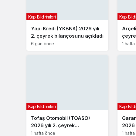
Kap Bildirimleri
Kap Bildi
Yapı Kredi (YKBNK) 2026 yılı
Arçel
2. çeyrek bilançosunu açıkladı
çeyre
6 gün önce
1 haft
Kap Bildirimleri
Kap Bildi
Tofaş Otomobil (TOASO)
Garan
2026 yılı 2. çeyrek
2026 y
bilançosunu açıkladı
bilan
1 hafta önce
1 haft