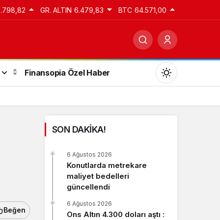
3.798,82
GR. ALTIN
6.479,83
BTC
64.571,00
Finansopia Özel Haber
SON DAKİKA!
Gündüz Modu
6 Ağustos 2026
Gündüz modunu seçin.
Konutlarda metrekare
maliyet bedelleri
güncellendi
Gece Modu
Gece modunu seçin.
6 Ağustos 2026
Beğen
Ons Altın 4.300 doları aştı :