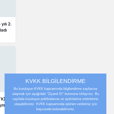
ılı 2.
ladı
KVKK BİLGİLENDİRME
Bu kuruluşun KVKK kapsamında bilgilendirme sayfasına
ulaşmak için aşağıdaki “Ziyaret Et” butonuna tıklayınız. Bu
TK)
sayfada kuruluşun politikalarına ve aydınlatma metinlerine
ulaşabilirsiniz. KVKK kapsamında işlenen verileriniz için
eşme
başvuruda bulunabilirsiniz.