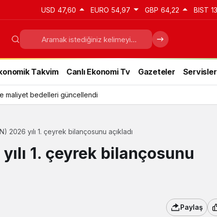
USD
47,60
EURO
54,97
GBP
64,22
BIST
1
konomik Takvim
Canlı Ekonomi Tv
Gazeteler
Servisler
e maliyet bedelleri güncellendi
 2026 yılı 1. çeyrek bilançosunu açıkladı
ılı 1. çeyrek bilançosunu
Paylaş