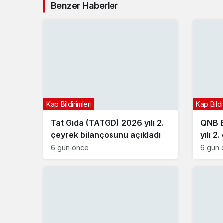
Benzer Haberler
Kap Bildirimleri
Kap Bildi
Tat Gıda (TATGD) 2026 yılı 2.
QNB B
çeyrek bilançosunu açıkladı
yılı 2
açıkla
6 gün önce
6 gün 