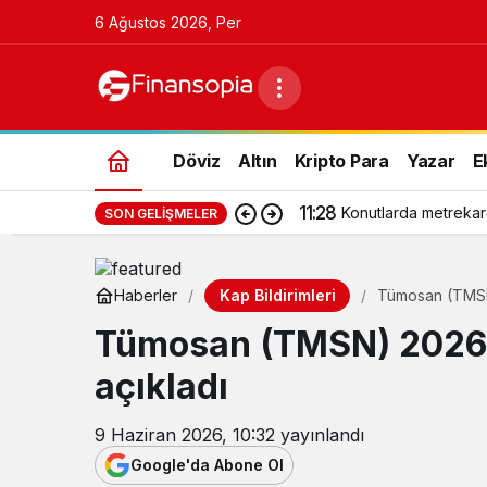
6 Ağustos 2026, Per
Döviz
Altın
Kripto Para
Yazar
E
11:28
Konutlarda metrekar
SON GELIŞMELER
Kap Bildirimleri
Haberler
Tümosan (TMSN)
Tümosan (TMSN) 2026 y
açıkladı
9 Haziran 2026, 10:32
yayınlandı
Google'da Abone Ol