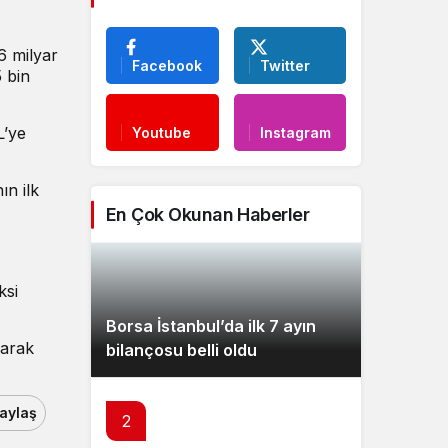
6 milyar
Facebook
Twitter
 bin
L’ye
Youtube
Instagram
ın ilk
En Çok Okunan Haberler
ksi
Borsa İstanbul’da ilk 7 ayın
larak
bilançosu belli oldu
aylaş
2