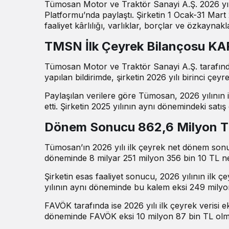
Tümosan Motor ve Traktör Sanayi A.Ş. 2026 yılı
Platformu’nda paylaştı. Şirketin 1 Ocak-31 Mart
faaliyet kârlılığı, varlıklar, borçlar ve özkaynakl
TMSN İlk Çeyrek Bilançosu KAP
Tümosan Motor ve Traktör Sanayi A.Ş. tarafın
yapılan bildirimde, şirketin 2026 yılı birinci çeyr
Paylaşılan
verilere göre
Tümosan, 2026 yılının i
etti. Şirketin 2025 yılının aynı dönemindeki satı
Dönem Sonucu 862,6 Milyon TL
Tümosan’ın 2026 yılı ilk çeyrek net dönem sonuc
döneminde 8 milyar 251 milyon 356 bin 10 TL ne
Şirketin esas faaliyet sonucu, 2026 yılının ilk 
yılının aynı döneminde bu kalem eksi 249 milyo
FAVÖK tarafında ise 2026 yılı ilk çeyrek verisi 
döneminde FAVÖK eksi 10 milyon 87 bin TL olm