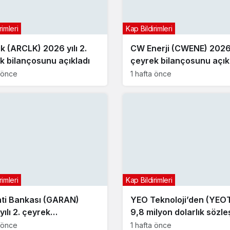
rimleri
Kap Bildirimleri
ik (ARCLK) 2026 yılı 2.
CW Enerji (CWENE) 2026 y
k bilançosunu açıkladı
çeyrek bilançosunu açık
a önce
1 hafta önce
rimleri
Kap Bildirimleri
ti Bankası (GARAN)
YEO Teknoloji’den (YEO
ılı 2. çeyrek
9,8 milyon dolarlık sözl
çosunu açıkladı
a önce
1 hafta önce