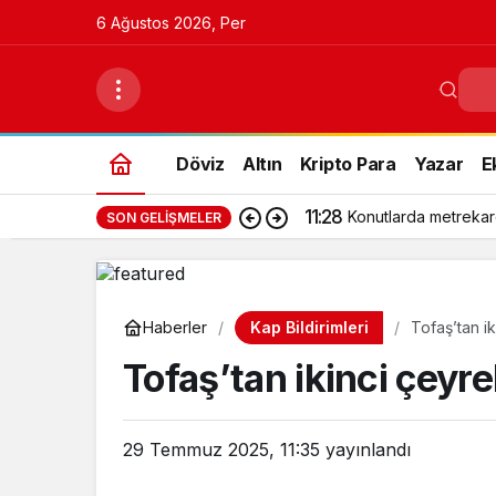
6 Ağustos 2026, Per
Döviz
Altın
Kripto Para
Yazar
E
11:28
Konutlarda metrekar
SON GELIŞMELER
Kap Bildirimleri
Haberler
Tofaş’tan ik
Tofaş’tan ikinci çeyre
29 Temmuz 2025, 11:35
yayınlandı