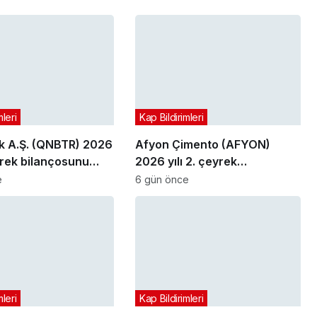
mleri
Kap Bildirimleri
 A.Ş. (QNBTR) 2026
Afyon Çimento (AFYON)
eyrek bilançosunu
2026 yılı 2. çeyrek
bilançosunu açıkladı
e
6 gün önce
mleri
Kap Bildirimleri