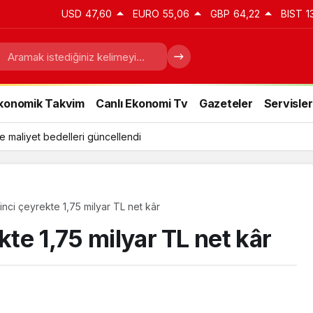
USD
47,60
EURO
55,06
GBP
64,22
BIST
1
konomik Takvim
Canlı Ekonomi Tv
Gazeteler
Servisler
e maliyet bedelleri güncellendi
inci çeyrekte 1,75 milyar TL net kâr
kte 1,75 milyar TL net kâr