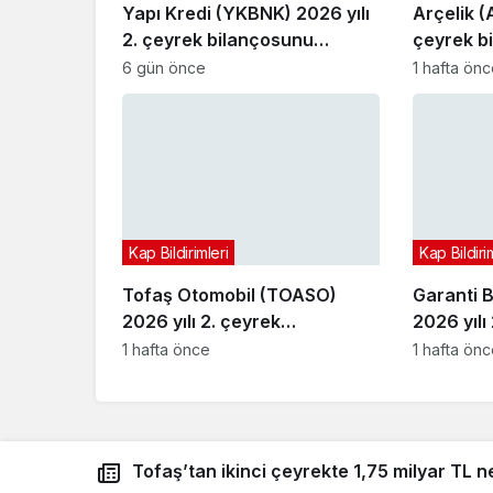
Yapı Kredi (YKBNK) 2026 yılı
Arçelik (
2. çeyrek bilançosunu
çeyrek b
açıkladı
6 gün önce
1 hafta ön
Kap Bildirimleri
Kap Bildiri
Tofaş Otomobil (TOASO)
Garanti 
2026 yılı 2. çeyrek
2026 yılı
bilançosunu açıkladı
bilançosu
1 hafta önce
1 hafta ön
Tofaş’tan ikinci çeyrekte 1,75 milyar TL n