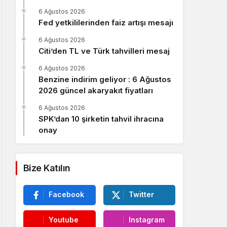
Sistem Modu
6 Ağustos 2026
Sistem modunu seçin.
Fed yetkililerinden faiz artışı mesajı
6 Ağustos 2026
Citi’den TL ve Türk tahvilleri mesaj
6 Ağustos 2026
Benzine indirim geliyor : 6 Ağustos
2026 güncel akaryakıt fiyatları
6 Ağustos 2026
SPK’dan 10 şirketin tahvil ihracına
onay
Bize Katılın
Facebook
Twitter
Youtube
Instagram