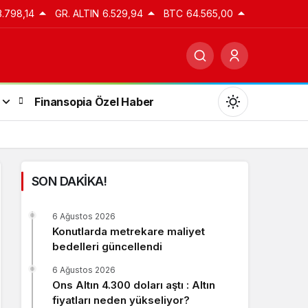
3.798,14
GR. ALTIN
6.529,94
BTC
64.565,00
Finansopia Özel Haber
SON DAKİKA!
Gündüz Modu
6 Ağustos 2026
Gündüz modunu seçin.
Konutlarda metrekare maliyet
bedelleri güncellendi
Gece Modu
6 Ağustos 2026
Gece modunu seçin.
Ons Altın 4.300 doları aştı : Altın
fiyatları neden yükseliyor?