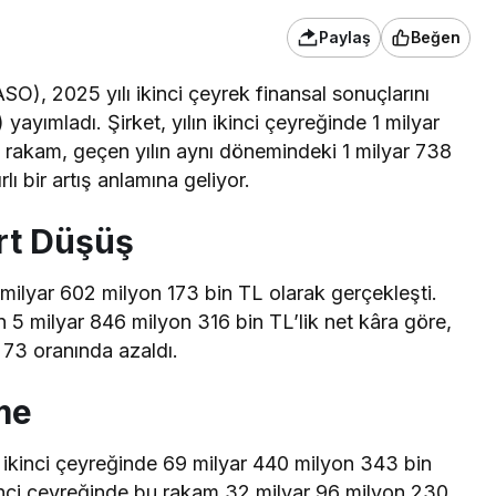
Paylaş
Beğen
), 2025 yılı ikinci çeyrek finansal sonuçlarını
yımladı. Şirket, yılın ikinci çeyreğinde 1 milyar
u rakam, geçen yılın aynı dönemindeki 1 milyar 738
lı bir artış anlamına geliyor.
ert Düşüş
 1 milyar 602 milyon 173 bin TL olarak gerçekleşti.
 5 milyar 846 milyon 316 bin TL’lik net kâra göre,
de 73 oranında azaldı.
me
 ikinci çeyreğinde 69 milyar 440 milyon 343 bin
n ikinci çeyreğinde bu rakam 32 milyar 96 milyon 230