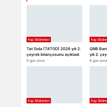
Kap Bildirimleri
Kap Bildiri
Tat Gıda (TATGD) 2026 yılı 2.
QNB Bank
çeyrek bilançosunu açıkladı
yılı 2. ç
açıkladı
6 gün önce
6 gün önc
Kap Bildirimleri
Kap Bildiri