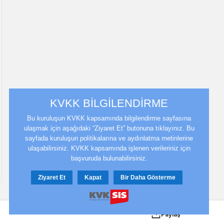
KVKK BİLGİLENDİRME
Bu kuruluşun KVKK kapsamında bilgilendirme sayfasına
ulaşmak için aşağıdaki “Ziyaret Et” butonuna tıklayınız. Bu
sayfada kuruluşun politikalarına ve aydınlatma metinlerine
ulaşabilirsiniz. KVKK kapsamında işlenen verileriniz için
başvuruda bulunabilirsiniz.
Ziyaret Et
Kapat
Bir Daha Gösterme
Paylaş