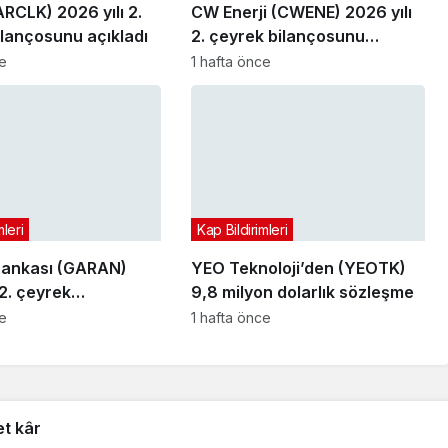
ARCLK) 2026 yılı 2.
CW Enerji (CWENE) 2026 yılı
ilançosunu açıkladı
2. çeyrek bilançosunu
açıkladı
ce
1 hafta önce
mleri
Kap Bildirimleri
Bankası (GARAN)
YEO Teknoloji’den (YEOTK)
 2. çeyrek
9,8 milyon dolarlık sözleşme
nu açıkladı
ce
1 hafta önce
et kâr