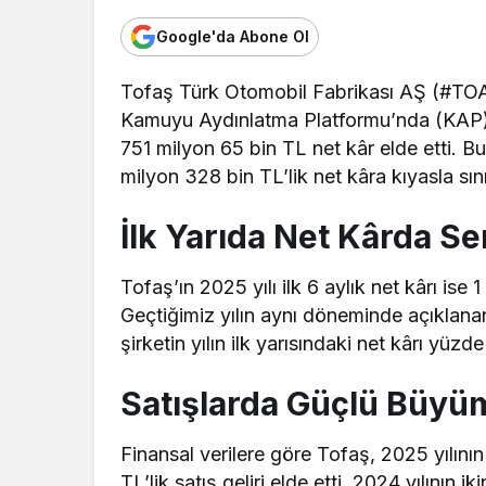
Google'da Abone Ol
Tofaş Türk Otomobil Fabrikası AŞ (#TOASO
Kamuyu Aydınlatma Platformu’nda (KAP) ya
751 milyon 65 bin TL net kâr elde etti. B
milyon 328 bin TL’lik net kâra kıyasla sınır
İlk Yarıda Net Kârda S
Tofaş’ın 2025 yılı ilk 6 aylık net kârı ise
Geçtiğimiz yılın aynı döneminde açıklanan
şirketin yılın ilk yarısındaki net kârı yüz
Satışlarda Güçlü Büyü
Finansal
verilere göre
Tofaş, 2025 yılının
TL’lik satış geliri elde etti. 2024 yılını