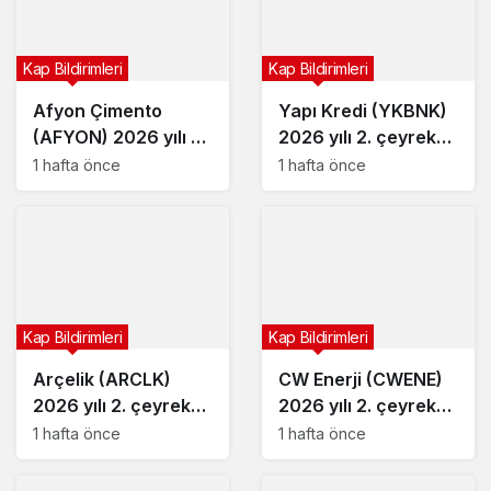
Kap Bildirimleri
Kap Bildirimleri
Afyon Çimento
Yapı Kredi (YKBNK)
(AFYON) 2026 yılı 2.
2026 yılı 2. çeyrek
çeyrek bilançosunu
bilançosunu açıkladı
1 hafta önce
1 hafta önce
açıkladı
Kap Bildirimleri
Kap Bildirimleri
Arçelik (ARCLK)
CW Enerji (CWENE)
2026 yılı 2. çeyrek
2026 yılı 2. çeyrek
bilançosunu açıkladı
bilançosunu açıkladı
1 hafta önce
1 hafta önce