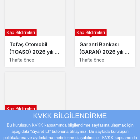
Kap Bildirimleri
Kap Bildirimleri
Tofaş Otomobil
Garanti Bankası
(TOASO) 2026 yılı 2.
(GARAN) 2026 yılı 2.
çeyrek bilançosunu
çeyrek bilançosunu
1 hafta önce
1 hafta önce
açıkladı
açıkladı
Kap Bildirimleri
KVKK BİLGİLENDİRME
YEO Teknoloji’den
Bu kuruluşun KVKK kapsamında bilgilendirme sayfasına ulaşmak için
(YEOTK) 9,8 milyon
aşağıdaki “Ziyaret Et” butonuna tıklayınız. Bu sayfada kuruluşun
dolarlık sözleşme
1 hafta önce
politikalarına ve aydınlatma metinlerine ulaşabilirsiniz. KVKK kapsamında