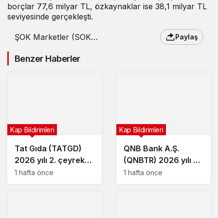
borçlar 77,6 milyar TL, özkaynaklar ise 38,1 milyar TL
seviyesinde gerçekleşti.
ŞOK Marketler (SOKM)
Paylaş
2026 yılı 1. çeyrek
bilançosunu açıkladı
Benzer Haberler
Kap Bildirimleri
Kap Bildirimleri
Tat Gıda (TATGD)
QNB Bank A.Ş.
2026 yılı 2. çeyrek
(QNBTR) 2026 yılı 2.
bilançosunu açıkladı
çeyrek bilançosunu
1 hafta önce
1 hafta önce
açıkladı