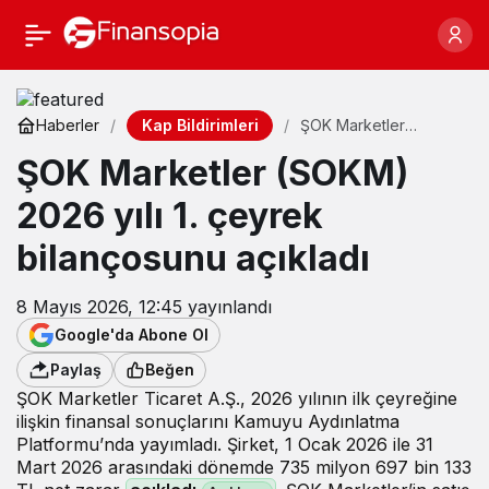
Kap Bildirimleri
Haberler
ŞOK Marketler
(SOKM) 2026 yılı 1.
ŞOK Marketler (SOKM)
çeyrek bilançosunu
açıkladı
2026 yılı 1. çeyrek
bilançosunu açıkladı
8 Mayıs 2026, 12:45
yayınlandı
Google'da Abone Ol
Paylaş
Beğen
ŞOK Marketler Ticaret A.Ş., 2026 yılının ilk çeyreğine
ilişkin finansal sonuçlarını Kamuyu Aydınlatma
Platformu’nda yayımladı. Şirket, 1 Ocak 2026 ile 31
Mart 2026 arasındaki dönemde 735 milyon 697 bin 133