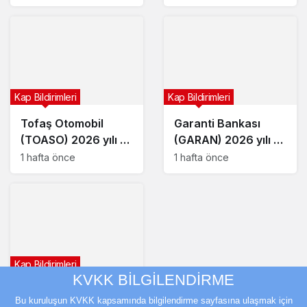
Kap Bildirimleri
Kap Bildirimleri
Tofaş Otomobil
Garanti Bankası
(TOASO) 2026 yılı 2.
(GARAN) 2026 yılı 2.
çeyrek bilançosunu
çeyrek bilançosunu
1 hafta önce
1 hafta önce
açıkladı
açıkladı
Kap Bildirimleri
KVKK BİLGİLENDİRME
YEO Teknoloji’den
Bu kuruluşun KVKK kapsamında bilgilendirme sayfasına ulaşmak için