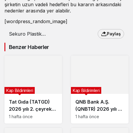
şirketin uzun vadeli hedefleri bu kararın arkasındaki
nedenler arasında yer alabilir.
[wordpress_random_image]
Sekuro Plastik
Paylaş
(SEKUR) sermaye
artırımı kararını iptal
Benzer Haberler
etti
Kap Bildirimleri
Kap Bildirimleri
Tat Gıda (TATGD)
QNB Bank A.Ş.
2026 yılı 2. çeyrek
(QNBTR) 2026 yılı 2.
bilançosunu açıkladı
çeyrek bilançosunu
1 hafta önce
1 hafta önce
açıkladı