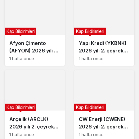
Kap Bildirimleri
Kap Bildirimleri
Afyon Çimento
Yapı Kredi (YKBNK)
(AFYON) 2026 yılı 2.
2026 yılı 2. çeyrek
çeyrek bilançosunu
bilançosunu açıkladı
1 hafta önce
1 hafta önce
açıkladı
Kap Bildirimleri
Kap Bildirimleri
Arçelik (ARCLK)
CW Enerji (CWENE)
2026 yılı 2. çeyrek
2026 yılı 2. çeyrek
bilançosunu açıkladı
bilançosunu açıkladı
1 hafta önce
1 hafta önce