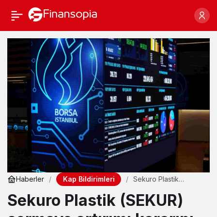
Kap Bildirimleri
Haberler
Sekuro Plastik
(SEKUR) sermaye
Sekuro Plastik (SEKUR)
artırımı kararını iptal
etti