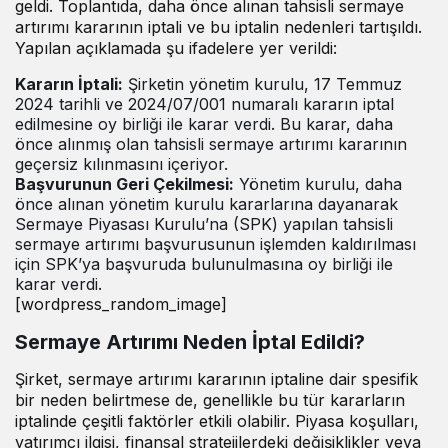
geldi. Toplantıda, daha önce alınan tahsisli sermaye
artırımı kararının iptali ve bu iptalin nedenleri tartışıldı.
Yapılan açıklamada şu ifadelere yer verildi:
Kararın İptali:
Şirketin yönetim kurulu, 17 Temmuz
2024 tarihli ve 2024/07/001 numaralı kararın iptal
edilmesine oy birliği ile karar verdi. Bu karar, daha
önce alınmış olan tahsisli sermaye artırımı kararının
geçersiz kılınmasını içeriyor.
Başvurunun Geri Çekilmesi:
Yönetim kurulu, daha
önce alınan yönetim kurulu kararlarına dayanarak
Sermaye Piyasası Kurulu’na (SPK) yapılan tahsisli
sermaye artırımı başvurusunun işlemden kaldırılması
için SPK’ya başvuruda bulunulmasına oy birliği ile
karar verdi.
[wordpress_random_image]
Sermaye Artırımı Neden İptal Edildi?
Şirket, sermaye artırımı kararının iptaline dair spesifik
bir neden belirtmese de, genellikle bu tür kararların
iptalinde çeşitli faktörler etkili olabilir. Piyasa koşulları,
yatırımcı ilgisi, finansal stratejilerdeki değişiklikler veya