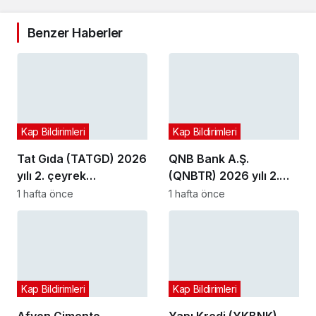
Benzer Haberler
Kap Bildirimleri
Kap Bildirimleri
Tat Gıda (TATGD) 2026
QNB Bank A.Ş.
yılı 2. çeyrek
(QNBTR) 2026 yılı 2.
bilançosunu açıkladı
çeyrek bilançosunu
1 hafta önce
1 hafta önce
açıkladı
Kap Bildirimleri
Kap Bildirimleri