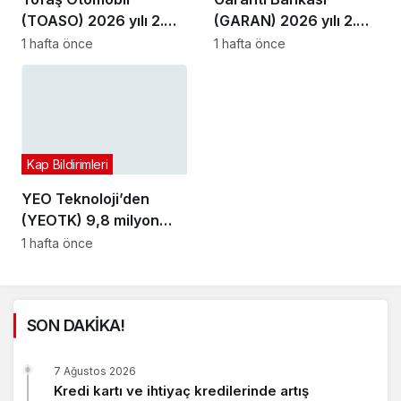
(TOASO) 2026 yılı 2.
(GARAN) 2026 yılı 2.
çeyrek bilançosunu
çeyrek bilançosunu
1 hafta önce
1 hafta önce
açıkladı
açıkladı
Kap Bildirimleri
YEO Teknoloji’den
(YEOTK) 9,8 milyon
dolarlık sözleşme
1 hafta önce
SON DAKİKA!
7 Ağustos 2026
Kredi kartı ve ihtiyaç kredilerinde artış