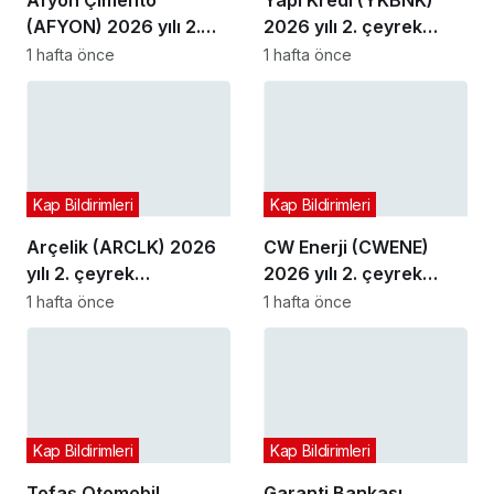
Afyon Çimento
Yapı Kredi (YKBNK)
(AFYON) 2026 yılı 2.
2026 yılı 2. çeyrek
çeyrek bilançosunu
bilançosunu açıkladı
1 hafta önce
1 hafta önce
açıkladı
Kap Bildirimleri
Kap Bildirimleri
Arçelik (ARCLK) 2026
CW Enerji (CWENE)
yılı 2. çeyrek
2026 yılı 2. çeyrek
bilançosunu açıkladı
bilançosunu açıkladı
1 hafta önce
1 hafta önce
Kap Bildirimleri
Kap Bildirimleri
Tofaş Otomobil
Garanti Bankası