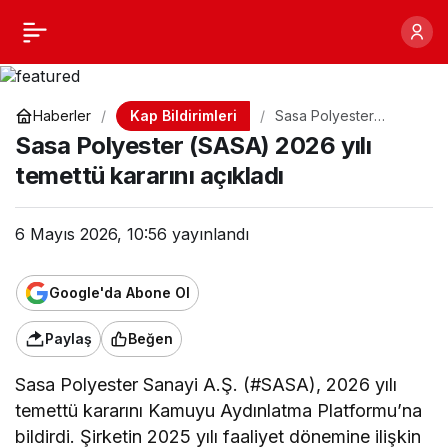
Sasa Polyester (SASA)
Paylaş
2026 yılı temettü
Kap Bildirimleri
Haberler
Sasa Polyester
(SASA) 2026 yılı
kararını açıkladı
Sasa Polyester (SASA) 2026 yılı
temettü kararını
açıkladı
temettü kararını açıkladı
6 Mayıs 2026, 10:56
yayınlandı
Google'da Abone Ol
Paylaş
Beğen
Sasa Polyester Sanayi A.Ş. (#SASA), 2026 yılı
temettü kararını Kamuyu Aydınlatma Platformu’na
bildirdi. Şirketin 2025 yılı faaliyet dönemine ilişkin