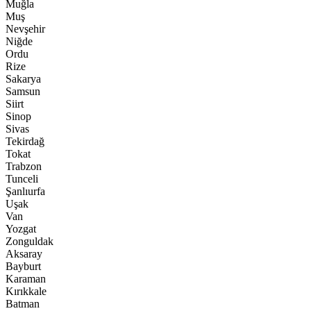
Muğla
Muş
Nevşehir
Niğde
Ordu
Rize
Sakarya
Samsun
Siirt
Sinop
Sivas
Tekirdağ
Tokat
Trabzon
Tunceli
Şanlıurfa
Uşak
Van
Yozgat
Zonguldak
Aksaray
Bayburt
Karaman
Kırıkkale
Batman