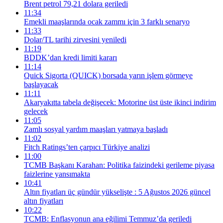
Brent petrol 79,21 dolara geriledi
11:34
Emekli maaşlarında ocak zammı için 3 farklı senaryo
11:33
Dolar/TL tarihi zirvesini yeniledi
11:19
BDDK’dan kredi limiti kararı
11:14
Quick Sigorta (QUICK) borsada yarın işlem görmeye
başlayacak
11:11
Akaryakıtta tabela değişecek: Motorine üst üste ikinci indirim
gelecek
11:05
Zamlı sosyal yardım maaşları yatmaya başladı
11:02
Fitch Ratings’ten çarpıcı Türkiye analizi
11:00
TCMB Başkanı Karahan: Politika faizindeki gerileme piyasa
faizlerine yansımakta
10:41
Altın fiyatları üç gündür yükselişte : 5 Ağustos 2026 güncel
altın fiyatları
10:22
TCMB: Enflasyonun ana eğilimi Temmuz’da geriledi