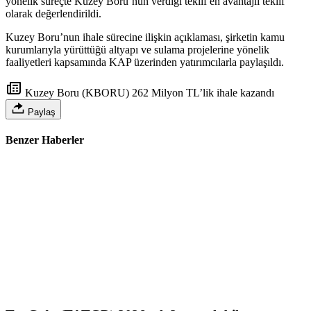
yönelik süreçte Kuzey Boru’nun verdiği teklif en avantajlı teklif
olarak değerlendirildi.
Kuzey Boru’nun ihale sürecine ilişkin açıklaması, şirketin kamu
kurumlarıyla yürüttüğü altyapı ve sulama projelerine yönelik
faaliyetleri kapsamında KAP üzerinden yatırımcılarla paylaşıldı.
Kuzey Boru (KBORU) 262 Milyon TL’lik ihale kazandı
Paylaş
Benzer Haberler