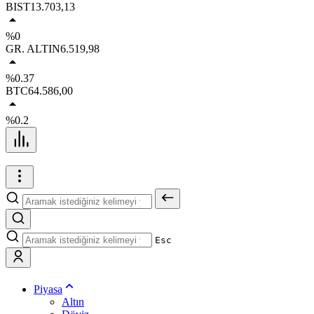
BIST
13.703,13
%0
GR. ALTIN
6.519,98
%0.37
BTC
64.586,00
%0.2
Esc
Piyasa
Altın