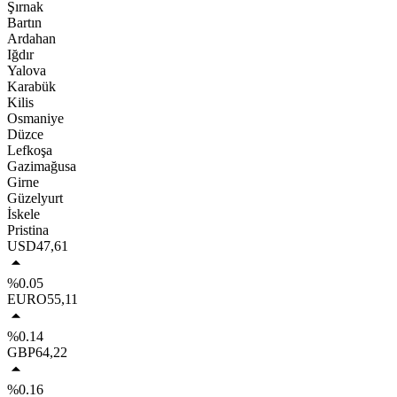
Şırnak
Bartın
Ardahan
Iğdır
Yalova
Karabük
Kilis
Osmaniye
Düzce
Lefkoşa
Gazimağusa
Girne
Güzelyurt
İskele
Pristina
USD
47,61
%0.05
EURO
55,11
%0.14
GBP
64,22
%0.16