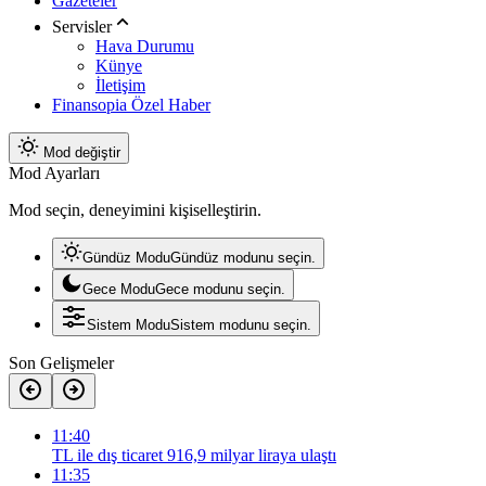
Gazeteler
Servisler
Hava Durumu
Künye
İletişim
Finansopia Özel Haber
Mod değiştir
Mod Ayarları
Mod seçin, deneyimini kişiselleştirin.
Gündüz Modu
Gündüz modunu seçin.
Gece Modu
Gece modunu seçin.
Sistem Modu
Sistem modunu seçin.
Son Gelişmeler
11:40
TL ile dış ticaret 916,9 milyar liraya ulaştı
11:35