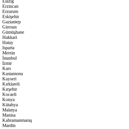
Elazığ
Erzincan
Erzurum
Eskişehir
Gaziantep
Giresun
Gümüşhane
Hakkari
Hatay
Isparta
Mersin
İstanbul
İzmir
Kars
Kastamonu
Kayseri
Kırklareli
Kırşehir
Kocaeli
Konya
Kütahya
Malatya
Manisa
Kahramanmaraş
Mardin