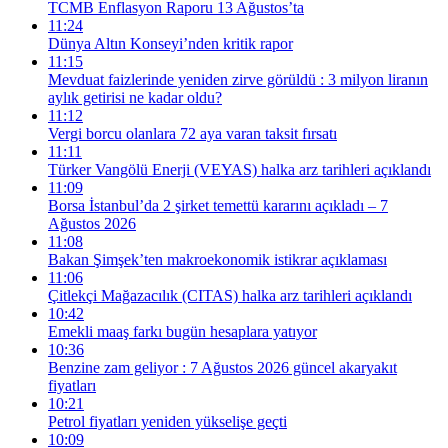
TCMB Enflasyon Raporu 13 Ağustos’ta
11:24
Dünya Altın Konseyi’nden kritik rapor
11:15
Mevduat faizlerinde yeniden zirve görüldü : 3 milyon liranın
aylık getirisi ne kadar oldu?
11:12
Vergi borcu olanlara 72 aya varan taksit fırsatı
11:11
Türker Vangölü Enerji (VEYAS) halka arz tarihleri açıklandı
11:09
Borsa İstanbul’da 2 şirket temettü kararını açıkladı – 7
Ağustos 2026
11:08
Bakan Şimşek’ten makroekonomik istikrar açıklaması
11:06
Çitlekçi Mağazacılık (CITAS) halka arz tarihleri açıklandı
10:42
Emekli maaş farkı bugün hesaplara yatıyor
10:36
Benzine zam geliyor : 7 Ağustos 2026 güncel akaryakıt
fiyatları
10:21
Petrol fiyatları yeniden yükselişe geçti
10:09