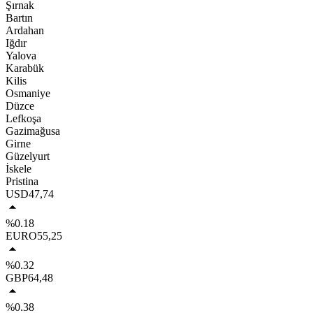
Şırnak
Bartın
Ardahan
Iğdır
Yalova
Karabük
Kilis
Osmaniye
Düzce
Lefkoşa
Gazimağusa
Girne
Güzelyurt
İskele
Pristina
USD
47,74
%0.18
EURO
55,25
%0.32
GBP
64,48
%0.38