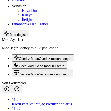
Gazeteler
Servisler
Hava Durumu
Künye
İletişim
Finansopia Özel Haber
Mod değiştir
Mod Ayarları
Mod seçin, deneyimini kişiselleştirin.
Gündüz Modu
Gündüz modunu seçin.
Gece Modu
Gece modunu seçin.
Sistem Modu
Sistem modunu seçin.
Son Gelişmeler
11:29
Kredi kartı ve ihtiyaç kredilerinde artış
11:27