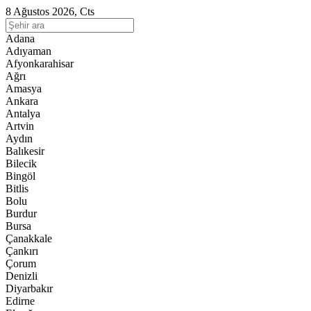
8 Ağustos 2026, Cts
Adana
Adıyaman
Afyonkarahisar
Ağrı
Amasya
Ankara
Antalya
Artvin
Aydın
Balıkesir
Bilecik
Bingöl
Bitlis
Bolu
Burdur
Bursa
Çanakkale
Çankırı
Çorum
Denizli
Diyarbakır
Edirne