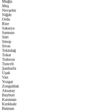
Muğla
Muş
Nevşehir
Niğde
Ordu
Rize
Sakarya
Samsun
Siirt
Sinop
Sivas
Tekirdağ
Tokat
Trabzon
Tunceli
Şanlıurfa
Uşak
Van
Yozgat
Zonguldak
Aksaray
Bayburt
Karaman
Kırıkkale
Batman