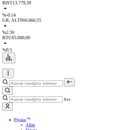
BIST
13.779,39
%-0.14
GR. ALTIN
6.660,55
%2.59
BTC
65.000,00
%0.5
Esc
Piyasa
Altın