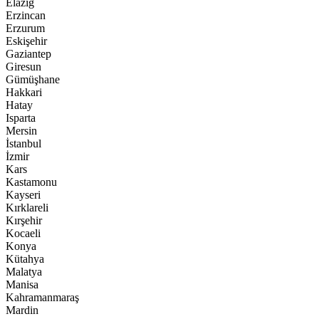
Elazığ
Erzincan
Erzurum
Eskişehir
Gaziantep
Giresun
Gümüşhane
Hakkari
Hatay
Isparta
Mersin
İstanbul
İzmir
Kars
Kastamonu
Kayseri
Kırklareli
Kırşehir
Kocaeli
Konya
Kütahya
Malatya
Manisa
Kahramanmaraş
Mardin