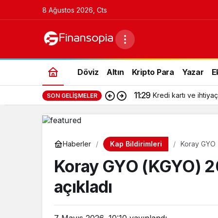
8 Ağustos 2026, Cts
Döviz
Altın
Kripto Para
Yazar
E
11:29
Kredi kartı ve ihtiyaç
SON GELIŞMELER
Kap Bildirimleri
Haberler
Koray GYO (
Koray GYO (KGYO) 202
açıkladı
7 Mayıs 2026, 10:10
yayınlandı