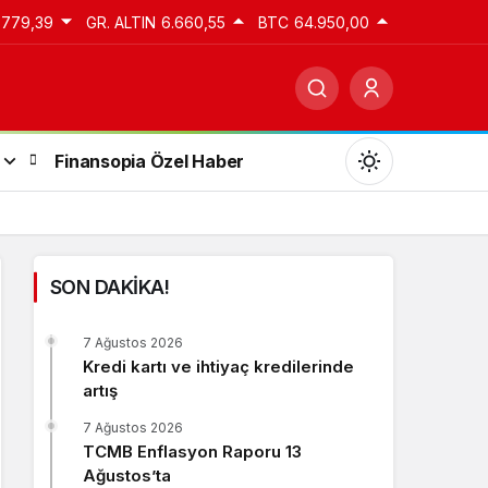
.779,39
GR. ALTIN
6.660,55
BTC
64.950,00
Finansopia Özel Haber
SON DAKİKA!
Gündüz Modu
7 Ağustos 2026
Gündüz modunu seçin.
Kredi kartı ve ihtiyaç kredilerinde
artış
Gece Modu
7 Ağustos 2026
Gece modunu seçin.
TCMB Enflasyon Raporu 13
Ağustos’ta