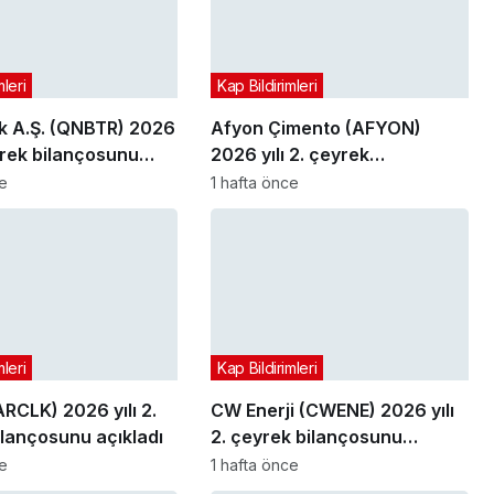
mleri
Kap Bildirimleri
 A.Ş. (QNBTR) 2026
Afyon Çimento (AFYON)
eyrek bilançosunu
2026 yılı 2. çeyrek
bilançosunu açıkladı
ce
1 hafta önce
mleri
Kap Bildirimleri
ARCLK) 2026 yılı 2.
CW Enerji (CWENE) 2026 yılı
ilançosunu açıkladı
2. çeyrek bilançosunu
açıkladı
ce
1 hafta önce