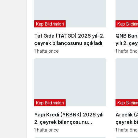
Kap Bildirimleri
Kap Bildiri
Tat Gıda (TATGD) 2026 yılı 2.
QNB Bank
çeyrek bilançosunu açıkladı
yılı 2. ç
açıkladı
1 hafta önce
1 hafta ön
Kap Bildirimleri
Kap Bildiri
Yapı Kredi (YKBNK) 2026 yılı
Arçelik (
2. çeyrek bilançosunu
çeyrek b
açıkladı
1 hafta önce
1 hafta ön