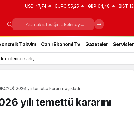
USD
47,74
EURO
55,25
GBP
64,48
BIST
13
konomik Takvim
Canlı Ekonomi Tv
Gazeteler
Servisler
 kredilerinde artış
KGYO) 2026 yılı temettü kararını açıkladı
6 yılı temettü kararını