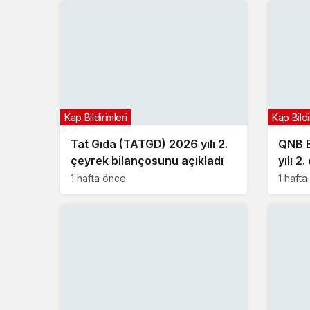
Kap Bildirimleri
Kap Bildi
Tat Gıda (TATGD) 2026 yılı 2.
QNB B
çeyrek bilançosunu açıkladı
yılı 2
açıkla
1 hafta önce
1 haft