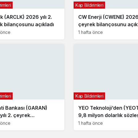
rimleri
Kap Bildirimleri
ik (ARCLK) 2026 yılı 2.
CW Enerji (CWENE) 2026 y
k bilançosunu açıkladı
çeyrek bilançosunu açık
a önce
1 hafta önce
rimleri
Kap Bildirimleri
ti Bankası (GARAN)
YEO Teknoloji’den (YEO
ılı 2. çeyrek
9,8 milyon dolarlık sözl
çosunu açıkladı
a önce
1 hafta önce