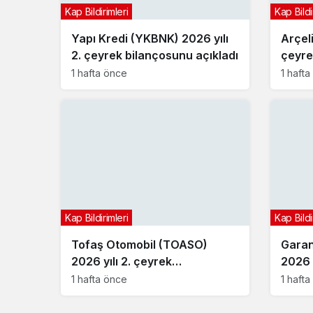
Kap Bildirimleri
Kap Bildi
Yapı Kredi (YKBNK) 2026 yılı
Arçel
2. çeyrek bilançosunu açıkladı
çeyre
1 hafta önce
1 haft
Kap Bildirimleri
Kap Bildi
Tofaş Otomobil (TOASO)
Garan
2026 yılı 2. çeyrek
2026 y
bilançosunu açıkladı
bilan
1 hafta önce
1 haft