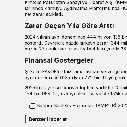
Kimteks Poliüretan Sanayi ve Ticaret A.Ş. (KMPU
tarihinde Kamuyu Aydınlatma Platformu’nda (KAP)
net zarar
açıkladı
.
Zarar Geçen Yıla Göre Arttı
2024 yılının aynı döneminde 444 milyon 136 bin
gösterdi. Çeyreklik bazda şirketin zararı 344 m
yüzde 27 gerilerken esas faaliyet kârı yüzde 23
Finansal Göstergeler
Şirketin FAVÖK’ü (faiz, amortisman ve vergi önc
aynı döneminde 612 milyon 772 bin TL’ye geriled
2025’in ilk yarısı itibarıyla toplam varlıklar 1
194 bin 964 TL, özkaynaklar ise yüzde 15’lik dü
Kimpur Kimteks Poliüretan (KMPUR) 2025 yılı 2.
çeyrek bilançosunu açıkladı
Benzer Haberler