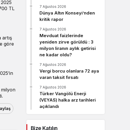
s 2025
Sistem Modu
7 Ağustos 2026
 700 TL
Sistem modunu seçin.
Dünya Altın Konseyi’nden
kritik rapor
7 Ağustos 2026
Mevduat faizlerinde
 artış
yeniden zirve görüldü : 3
ne göre
milyon liranın aylık getirisi
ne kadar oldu?
7 Ağustos 2026
Vergi borcu olanlara 72 aya
025’in
varan taksit fırsatı
7 Ağustos 2026
4 milyon
Türker Vangölü Enerji
i.
(VEYAS) halka arz tarihleri
açıklandı
aylaş
Bize Katılın