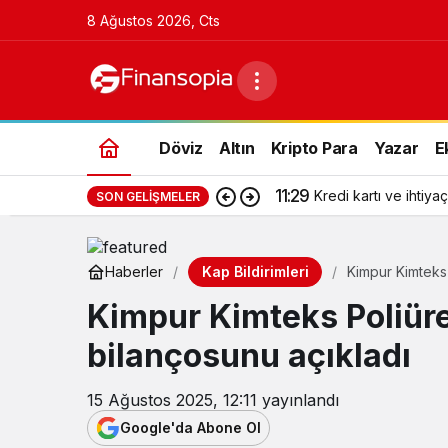
8 Ağustos 2026, Cts
Döviz
Altın
Kripto Para
Yazar
E
11:29
Kredi kartı ve ihtiyaç
SON GELIŞMELER
Kap Bildirimleri
Haberler
Kimpur Kimteks 
Kimpur Kimteks Poliüre
bilançosunu açıkladı
15 Ağustos 2025, 12:11
yayınlandı
Google'da Abone Ol