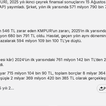
R), 2025 yılı ikinci çeyrek finansal sonuçlarını 15 Ağusto
 yayımladı. Şirket, yılın ilk yarısında 571 milyon 790 bin
 546 TL zarar eden KMPUR’un zararı, 2025’in ilk yarısında
ilyon 680 bin 791 TL oldu. Hasılat, geçen yılın aynı dönemi
 azalarak 594 milyon 109 bin 100 TL’ye düştü.
esi kâr) 2024’ün ilk yarısındaki 761 milyon 142 bin TL’den 2
i.
0 milyar 715 milyon 104 bin 90 TL, toplam borçlar 8 milyar 36
şüşle 2 milyar 369 milyon 420 bin 385 TL olarak gerçekleşt
P