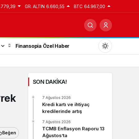
.779,39
GR. ALTIN
6.660,55
BTC
64.967,00
Finansopia Özel Haber
SON DAKİKA!
Gündüz Modu
yrek
7 Ağustos 2026
Gündüz modunu seçin.
Kredi kartı ve ihtiyaç
kredilerinde artış
Gece Modu
7 Ağustos 2026
Gece modunu seçin.
TCMB Enflasyon Raporu 13
Beğen
Ağustos’ta