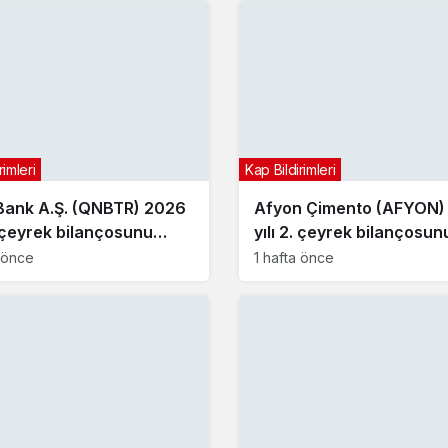
rimleri
Kap Bildirimleri
ank A.Ş. (QNBTR) 2026
Afyon Çimento (AFYON)
. çeyrek bilançosunu
yılı 2. çeyrek bilançosun
dı
açıkladı
a önce
1 hafta önce