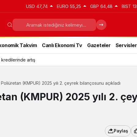
USD
47,74
EURO
55,25
GBP
64,48
BIST
13
konomik Takvim
Canlı Ekonomi Tv
Gazeteler
Servisler
 kredilerinde artış
Poliüretan (KMPUR) 2025 yılı 2. çeyrek bilançosunu açıkladı
tan (KMPUR) 2025 yılı 2. çe
Paylaş