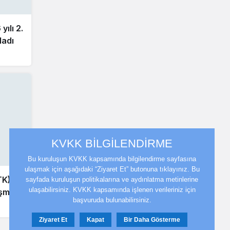
ılı 2.
ladı
KVKK BİLGİLENDİRME
Bu kuruluşun KVKK kapsamında bilgilendirme sayfasına
ulaşmak için aşağıdaki “Ziyaret Et” butonuna tıklayınız. Bu
TK)
sayfada kuruluşun politikalarına ve aydınlatma metinlerine
ulaşabilirsiniz. KVKK kapsamında işlenen verileriniz için
eşme
başvuruda bulunabilirsiniz.
Ziyaret Et
Kapat
Bir Daha Gösterme