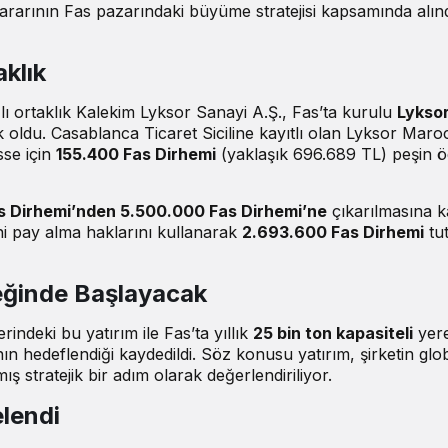
rarının Fas pazarındaki büyüme stratejisi kapsamında alınd
aklık
ı ortaklık Kalekim Lyksor Sanayi A.Ş., Fas’ta kurulu
Lykso
oldu. Casablanca Ticaret Siciline kayıtlı olan Lyksor Maro
sse için
155.400 Fas Dirhemi
(yaklaşık 696.689 TL) peşin 
 Dirhemi’nden 5.500.000 Fas Dirhemi’ne
çıkarılmasına k
ni pay alma haklarını kullanarak
2.693.600 Fas Dirhemi
tu
eğinde Başlayacak
rindeki bu yatırım ile Fas’ta yıllık
25 bin ton kapasiteli
yere
n hedeflendiği kaydedildi. Söz konusu yatırım, şirketin glo
 stratejik bir adım olarak değerlendiriliyor.
lendi