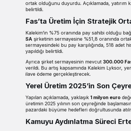
ortak olduğunu duyurdu. Açıklamada, yatırım ka
belirtildi.
Fas’ta Üretim İçin Stratejik Ort
Kalekim’in %75 oranında pay sahibi olduğu bağl
SA
şirketinin sermayesine %51,8 oranında ortak 
sermayesindeki bu pay karşılığında, 518 adet hi
yapıldığı belirtildi.
Ayrıca şirket sermayesinin mevcut
300.000 Fas
verildi. Bu artış kapsamında Kalekim Lyksor, ye
ilave ödeme gerçekleştirecek.
Yerel Üretim 2025’in Son Çeyr
Yapılan açıklamada, yaklaşık
1 milyon euro
değe
üretimin 2025 yılının son çeyreğinde başlamasını
pazardaki büyüme hedefleri doğrultusunda atılmış
Kamuyu Aydınlatma Süreci Erte