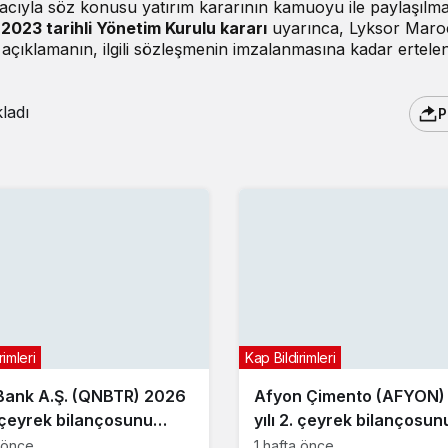
acıyla söz konusu yatırım kararının kamuoyu ile paylaşılma
2023 tarihli Yönetim Kurulu kararı
uyarınca, Lyksor Mar
k açıklamanın, ilgili sözleşmenin imzalanmasına kadar ertelen
ladı
P
rimleri
Kap Bildirimleri
ank A.Ş. (QNBTR) 2026
Afyon Çimento (AFYON)
. çeyrek bilançosunu
yılı 2. çeyrek bilançosun
dı
açıkladı
a önce
1 hafta önce