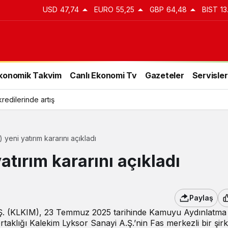
USD
47,74
EURO
55,25
GBP
64,48
BIST
13
konomik Takvim
Canlı Ekonomi Tv
Gazeteler
Servisler
kredilerinde artış
yeni yatırım kararını açıkladı
tırım kararını açıkladı
Paylaş
.Ş. (KLKIM), 23 Temmuz 2025 tarihinde Kamuyu Aydınlatma
taklığı Kalekim Lyksor Sanayi A.Ş.’nin Fas merkezli bir şir