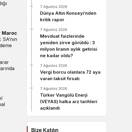
ığı
Sistem Modu
7 Ağustos 2026
Sistem modunu seçin.
Dünya Altın Konseyi’nden
kritik rapor
7 Ağustos 2026
r Maroc
Mevduat faizlerinde
c SA’nın
yeniden zirve görüldü : 3
ödeme
milyon liranın aylık getirisi
ne kadar oldu?
arar
7 Ağustos 2026
tarında
Vergi borcu olanlara 72 aya
varan taksit fırsatı
7 Ağustos 2026
Türker Vangölü Enerji
l
(VEYAS) halka arz tarihleri
bal
açıklandı
Bize Katılın