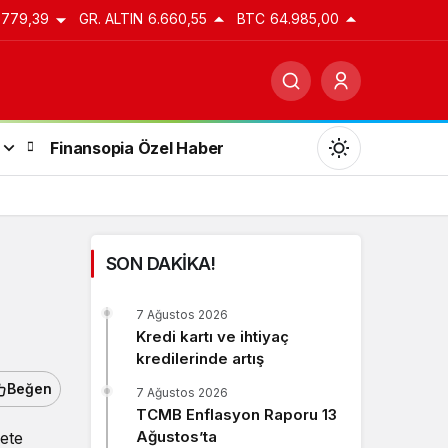
.779,39
GR. ALTIN
6.660,55
BTC
64.985,00
Finansopia Özel Haber
SON DAKİKA!
Gündüz Modu
7 Ağustos 2026
Gündüz modunu seçin.
Kredi kartı ve ihtiyaç
kredilerinde artış
Gece Modu
Beğen
7 Ağustos 2026
Gece modunu seçin.
TCMB Enflasyon Raporu 13
Ağustos’ta
kete