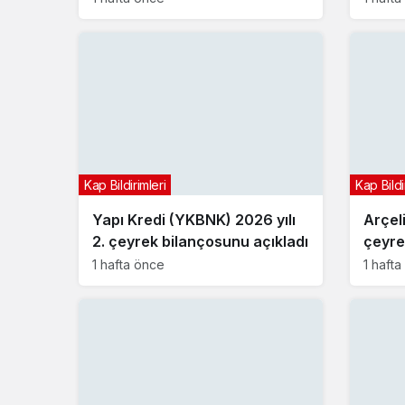
Kap Bildirimleri
Kap Bildi
Yapı Kredi (YKBNK) 2026 yılı
Arçel
2. çeyrek bilançosunu açıkladı
çeyre
1 hafta önce
1 haft