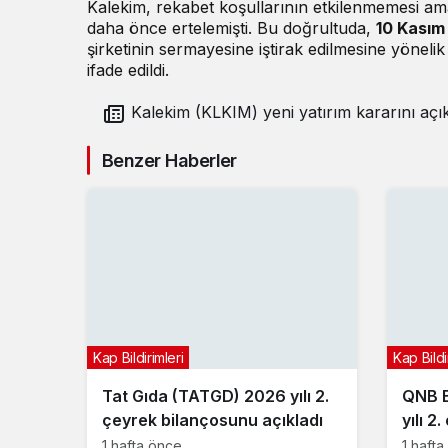
Kalekim, rekabet koşullarının etkilenmemesi am
daha önce ertelemişti. Bu doğrultuda,
10 Kasım 
şirketinin sermayesine iştirak edilmesine yöneli
ifade edildi.
Kalekim (KLKIM) yeni yatırım kararını açık
Benzer Haberler
Kap Bildirimleri
Kap Bildi
Tat Gıda (TATGD) 2026 yılı 2.
QNB B
çeyrek bilançosunu açıkladı
yılı 2
açıkla
1 hafta önce
1 haft