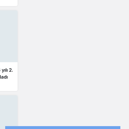
ılı 2.
ladı