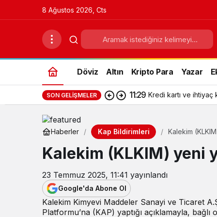
8 Ağustos 2026, Cts
Döviz
Altın
Kripto Para
Yazar
E
11:29
Kredi kartı ve ihtiyaç 
SON GELIŞMELER
Kap Bildirimleri
Haberler
Kalekim (KLKIM) 
Kalekim (KLKIM) yeni ya
23 Temmuz 2025, 11:41
yayınlandı
Google'da Abone Ol
Kalekim Kimyevi Maddeler Sanayi ve Ticaret A
Platformu’na (KAP) yaptığı açıklamayla, bağlı or