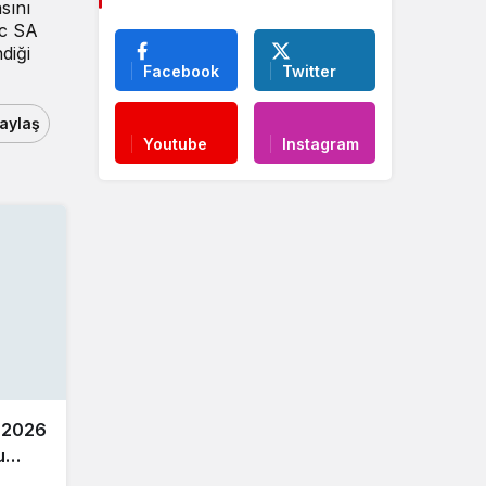
sını
oc SA
diği
Facebook
Twitter
aylaş
Youtube
Instagram
 2026
u