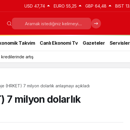
USD
47,74
EURO
55,25
GBP
64,48
BIST
13
konomik Takvim
Canlı Ekonomi Tv
Gazeteler
Servisler
 kredilerinde artış
je (HRKET) 7 milyon dolarlık anlaşmayı açıkladı
 7 milyon dolarlık