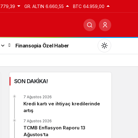
.779,39
GR. ALTIN
6.660,55
BTC
64.959,00
Finansopia Özel Haber
SON DAKİKA!
Gündüz Modu
7 Ağustos 2026
Gündüz modunu seçin.
Kredi kartı ve ihtiyaç kredilerinde
artış
Gece Modu
7 Ağustos 2026
Gece modunu seçin.
TCMB Enflasyon Raporu 13
Ağustos’ta