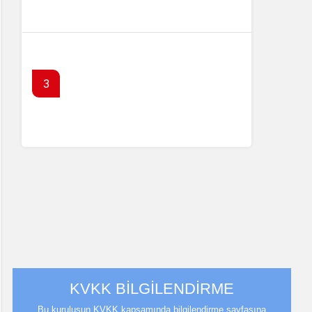
Dünya Altın Konseyi’nden kritik rapor
3
TCMB Enflasyon Raporu 13
Ağustos’ta
KVKK BİLGİLENDİRME
Bu kuruluşun KVKK kapsamında bilgilendirme sayfasına