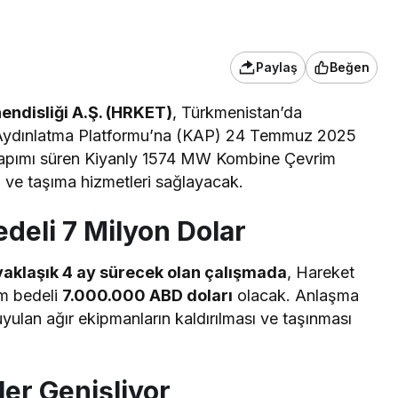
Paylaş
Beğen
endisliği A.Ş. (HRKET)
, Türkmenistan’da
u Aydınlatma Platformu’na (KAP) 24 Temmuz 2025
e yapımı süren Kiyanly 1574 MW Kombine Çevrim
a ve taşıma hizmetleri sağlayacak.
edeli 7 Milyon Dolar
yaklaşık 4 ay sürecek olan çalışmada
, Hareket
am bedeli
7.000.000 ABD doları
olacak. Anlaşma
yulan ağır ekipmanların kaldırılması ve taşınması
ler Genişliyor