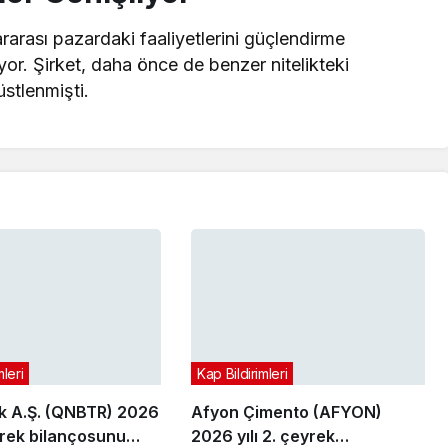
rarası pazardaki faaliyetlerini güçlendirme
iyor. Şirket, daha önce de benzer nitelikteki
üstlenmişti.
mleri
Kap Bildirimleri
 A.Ş. (QNBTR) 2026
Afyon Çimento (AFYON)
eyrek bilançosunu
2026 yılı 2. çeyrek