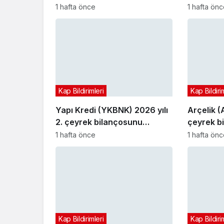
açıkladı
1 hafta önce
1 hafta ön
Kap Bildirimleri
Kap Bildiri
Yapı Kredi (YKBNK) 2026 yılı
Arçelik (
2. çeyrek bilançosunu
çeyrek b
açıkladı
1 hafta önce
1 hafta ön
Kap Bildirimleri
Kap Bildiri