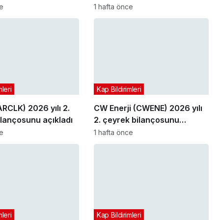
bilançosunu açıkladı
ce
1 hafta önce
mleri
Kap Bildirimleri
ARCLK) 2026 yılı 2.
CW Enerji (CWENE) 2026 yılı
ilançosunu açıkladı
2. çeyrek bilançosunu
açıkladı
ce
1 hafta önce
mleri
Kap Bildirimleri