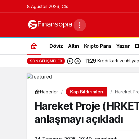
8 Ağustos 2026, Cts
Döviz
Altın
Kripto Para
Yazar
E
11:29
Kredi kartı ve ihtiyaç
SON GELIŞMELER
Kap Bildirimleri
Haberler
Hareket Pro
Hareket Proje (HRKET)
anlaşmayı açıkladı
24 Temmuz 2025, 10:40
yayınlandı