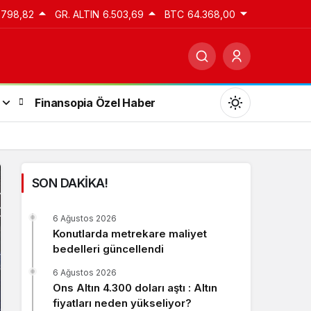
.798,82
GR. ALTIN
6.503,69
BTC
64.368,00
Finansopia Özel Haber
SON DAKİKA!
Gündüz Modu
6 Ağustos 2026
Gündüz modunu seçin.
Konutlarda metrekare maliyet
bedelleri güncellendi
Gece Modu
6 Ağustos 2026
Gece modunu seçin.
Ons Altın 4.300 doları aştı : Altın
fiyatları neden yükseliyor?