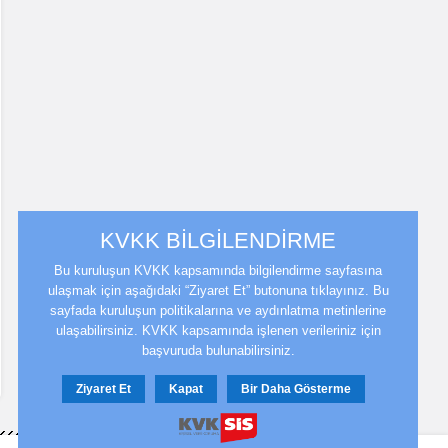
KVKK BİLGİLENDİRME
Bu kuruluşun KVKK kapsamında bilgilendirme sayfasına
ulaşmak için aşağıdaki “Ziyaret Et” butonuna tıklayınız. Bu
sayfada kuruluşun politikalarına ve aydınlatma metinlerine
ulaşabilirsiniz. KVKK kapsamında işlenen verileriniz için
başvuruda bulunabilirsiniz.
Ziyaret Et
Kapat
Bir Daha Gösterme