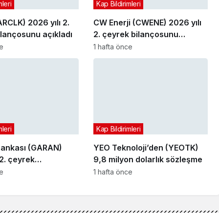
mleri
Kap Bildirimleri
ARCLK) 2026 yılı 2.
CW Enerji (CWENE) 2026 yılı
ilançosunu açıkladı
2. çeyrek bilançosunu
açıkladı
ce
1 hafta önce
mleri
Kap Bildirimleri
Bankası (GARAN)
YEO Teknoloji’den (YEOTK)
 2. çeyrek
9,8 milyon dolarlık sözleşme
nu açıkladı
ce
1 hafta önce