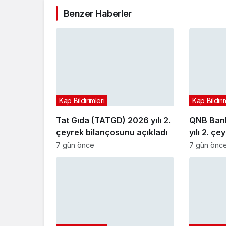
Benzer Haberler
Kap Bildirimleri
Kap Bildiri
Tat Gıda (TATGD) 2026 yılı 2.
QNB Bank
çeyrek bilançosunu açıkladı
yılı 2. ç
açıkladı
7 gün önce
7 gün önc