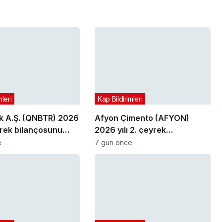
mleri
Kap Bildirimleri
 A.Ş. (QNBTR) 2026
Afyon Çimento (AFYON)
eyrek bilançosunu
2026 yılı 2. çeyrek
bilançosunu açıkladı
e
7 gün önce