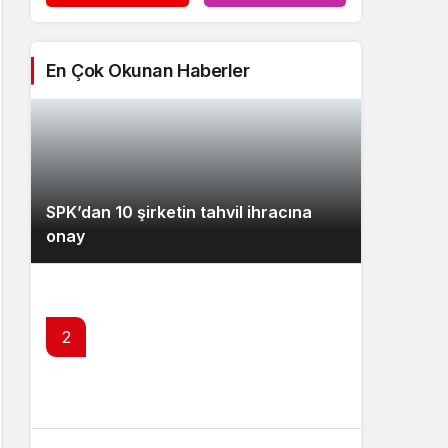
En Çok Okunan Haberler
SPK’dan 10 şirketin tahvil ihracına
onay
2
SPK’dan 3 şirketin bedelsizine olumlu
yanıt