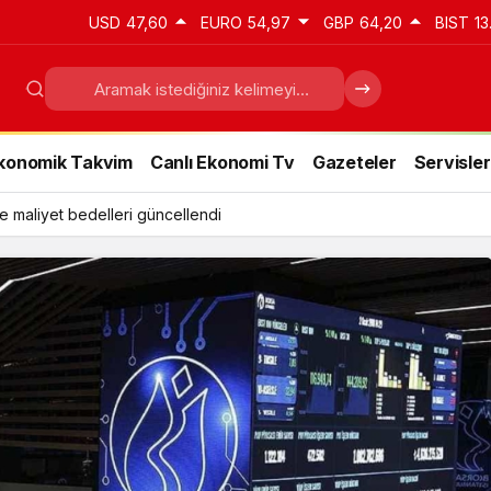
USD
47,60
EURO
54,97
GBP
64,20
BIST
13
konomik Takvim
Canlı Ekonomi Tv
Gazeteler
Servisler
e maliyet bedelleri güncellendi