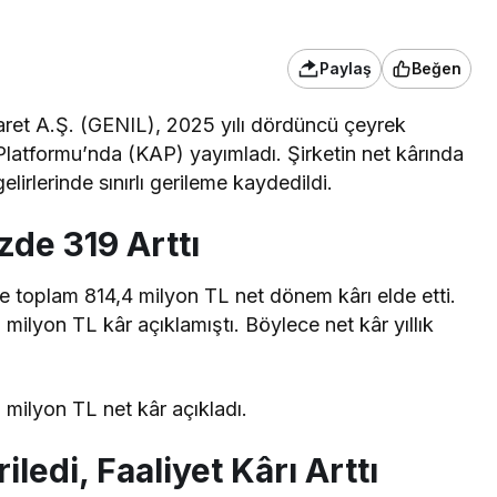
Paylaş
Beğen
caret A.Ş. (GENIL), 2025 yılı dördüncü çeyrek
latformu’nda (KAP) yayımladı. Şirketin net kârında
elirlerinde sınırlı gerileme kaydedildi.
zde 319 Arttı
toplam 814,4 milyon TL net dönem kârı elde etti.
milyon TL kâr açıklamıştı. Böylece net kâr yıllık
5 milyon TL net kâr
açıkladı
.
riledi, Faaliyet Kârı Arttı