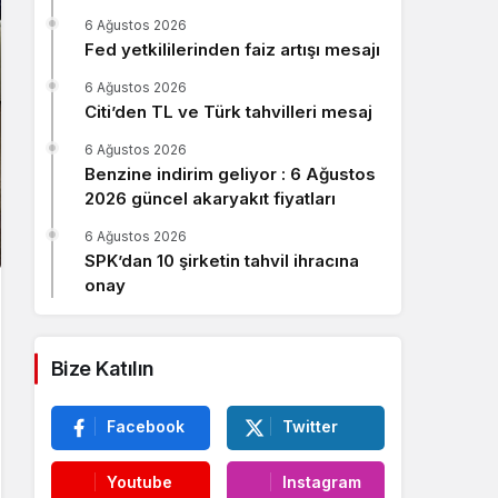
Sistem Modu
6 Ağustos 2026
Sistem modunu seçin.
Fed yetkililerinden faiz artışı mesajı
6 Ağustos 2026
Citi’den TL ve Türk tahvilleri mesaj
6 Ağustos 2026
Benzine indirim geliyor : 6 Ağustos
2026 güncel akaryakıt fiyatları
6 Ağustos 2026
SPK’dan 10 şirketin tahvil ihracına
onay
Bize Katılın
Facebook
Twitter
Youtube
Instagram