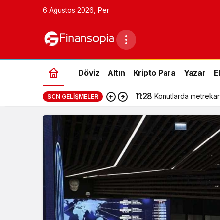
6 Ağustos 2026, Per
Döviz
Altın
Kripto Para
Yazar
E
11:28
Konutlarda metrekar
SON GELIŞMELER