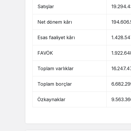
Satışlar
19.294.4
Net dönem kârı
194.606.
Esas faaliyet kârı
1.428.54
FAVÖK
1.922.64
Toplam varlıklar
16.247.4
Toplam borçlar
6.682.29
Özkaynaklar
9.563.36