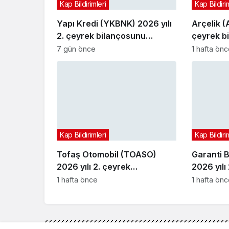
Kap Bildirimleri
Kap Bildiri
Yapı Kredi (YKBNK) 2026 yılı
Arçelik (
2. çeyrek bilançosunu
çeyrek b
açıkladı
7 gün önce
1 hafta ön
Kap Bildirimleri
Kap Bildiri
Tofaş Otomobil (TOASO)
Garanti 
2026 yılı 2. çeyrek
2026 yılı
bilançosunu açıkladı
bilançosu
1 hafta önce
1 hafta ön