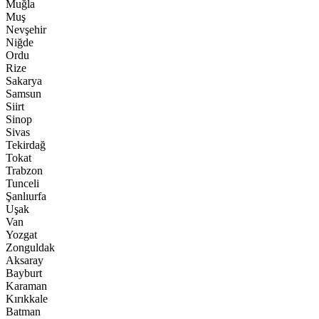
Muğla
Muş
Nevşehir
Niğde
Ordu
Rize
Sakarya
Samsun
Siirt
Sinop
Sivas
Tekirdağ
Tokat
Trabzon
Tunceli
Şanlıurfa
Uşak
Van
Yozgat
Zonguldak
Aksaray
Bayburt
Karaman
Kırıkkale
Batman