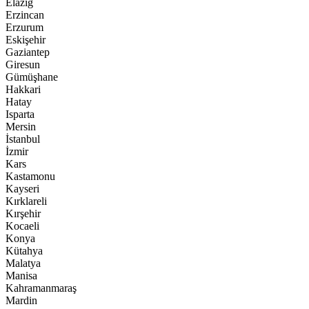
Elazığ
Erzincan
Erzurum
Eskişehir
Gaziantep
Giresun
Gümüşhane
Hakkari
Hatay
Isparta
Mersin
İstanbul
İzmir
Kars
Kastamonu
Kayseri
Kırklareli
Kırşehir
Kocaeli
Konya
Kütahya
Malatya
Manisa
Kahramanmaraş
Mardin