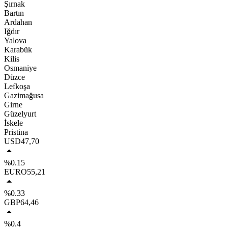
Şırnak
Bartın
Ardahan
Iğdır
Yalova
Karabük
Kilis
Osmaniye
Düzce
Lefkoşa
Gazimağusa
Girne
Güzelyurt
İskele
Pristina
USD
47,70
%0.15
EURO
55,21
%0.33
GBP
64,46
%0.4