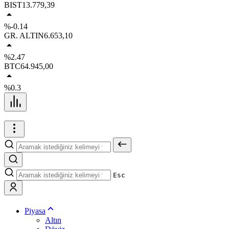
BIST
13.779,39
%-0.14
GR. ALTIN
6.653,10
%2.47
BTC
64.945,00
%0.3
Esc
Piyasa
Altın