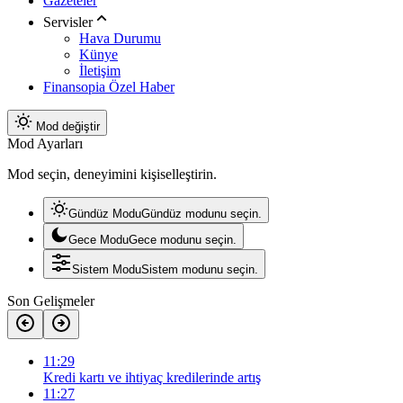
Gazeteler
Servisler
Hava Durumu
Künye
İletişim
Finansopia Özel Haber
Mod değiştir
Mod Ayarları
Mod seçin, deneyimini kişiselleştirin.
Gündüz Modu
Gündüz modunu seçin.
Gece Modu
Gece modunu seçin.
Sistem Modu
Sistem modunu seçin.
Son Gelişmeler
11:29
Kredi kartı ve ihtiyaç kredilerinde artış
11:27