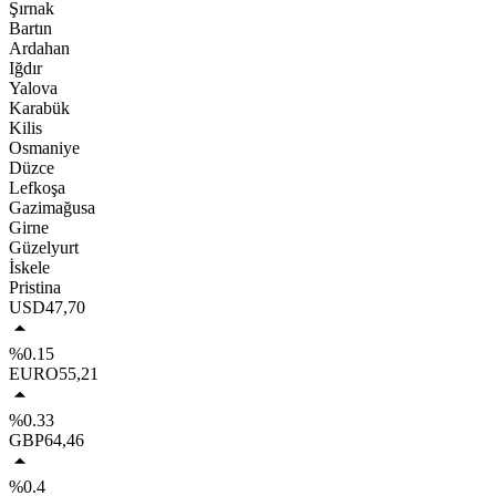
Şırnak
Bartın
Ardahan
Iğdır
Yalova
Karabük
Kilis
Osmaniye
Düzce
Lefkoşa
Gazimağusa
Girne
Güzelyurt
İskele
Pristina
USD
47,70
%0.15
EURO
55,21
%0.33
GBP
64,46
%0.4