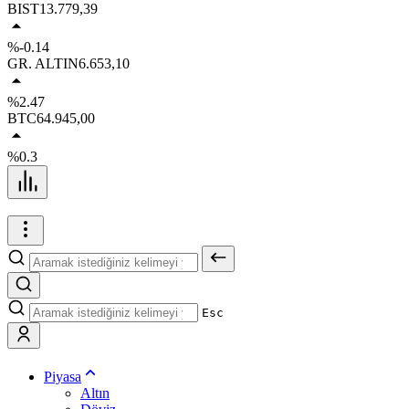
BIST
13.779,39
%-0.14
GR. ALTIN
6.653,10
%2.47
BTC
64.945,00
%0.3
Esc
Piyasa
Altın