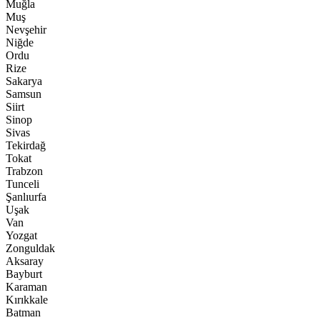
Muğla
Muş
Nevşehir
Niğde
Ordu
Rize
Sakarya
Samsun
Siirt
Sinop
Sivas
Tekirdağ
Tokat
Trabzon
Tunceli
Şanlıurfa
Uşak
Van
Yozgat
Zonguldak
Aksaray
Bayburt
Karaman
Kırıkkale
Batman