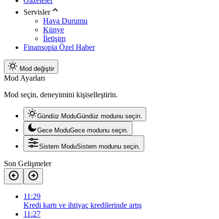
Gazeteler
Servisler
Hava Durumu
Künye
İletişim
Finansopia Özel Haber
Mod değiştir
Mod Ayarları
Mod seçin, deneyimini kişiselleştirin.
Gündüz Modu
Gündüz modunu seçin.
Gece Modu
Gece modunu seçin.
Sistem Modu
Sistem modunu seçin.
Son Gelişmeler
11:29
Kredi kartı ve ihtiyaç kredilerinde artış
11:27