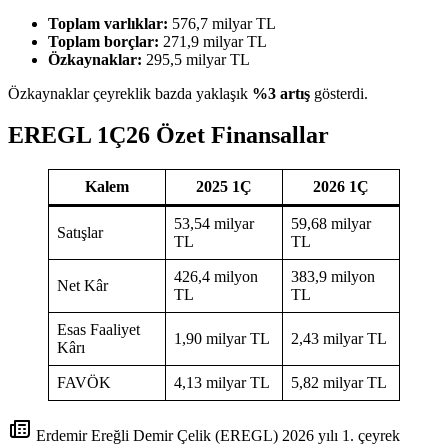
Toplam varlıklar:
576,7 milyar TL
Toplam borçlar:
271,9 milyar TL
Özkaynaklar:
295,5 milyar TL
Özkaynaklar çeyreklik bazda yaklaşık
%3 artış
gösterdi.
EREGL 1Ç26 Özet Finansallar
Kalem
2025 1Ç
2026 1Ç
53,54 milyar
59,68 milyar
Satışlar
TL
TL
426,4 milyon
383,9 milyon
Net Kâr
TL
TL
Esas Faaliyet
1,90 milyar TL
2,43 milyar TL
Kârı
FAVÖK
4,13 milyar TL
5,82 milyar TL
Erdemir Ereğli Demir Çelik (EREGL) 2026 yılı 1. çeyrek