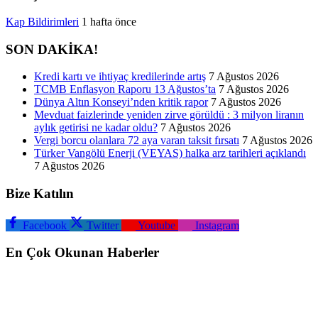
Kap Bildirimleri
1 hafta önce
SON DAKİKA!
Kredi kartı ve ihtiyaç kredilerinde artış
7 Ağustos 2026
TCMB Enflasyon Raporu 13 Ağustos’ta
7 Ağustos 2026
Dünya Altın Konseyi’nden kritik rapor
7 Ağustos 2026
Mevduat faizlerinde yeniden zirve görüldü : 3 milyon liranın
aylık getirisi ne kadar oldu?
7 Ağustos 2026
Vergi borcu olanlara 72 aya varan taksit fırsatı
7 Ağustos 2026
Türker Vangölü Enerji (VEYAS) halka arz tarihleri açıklandı
7 Ağustos 2026
Bize Katılın
Facebook
Twitter
Youtube
Instagram
En Çok Okunan Haberler