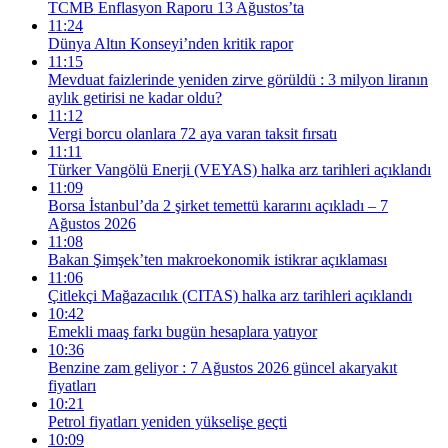
TCMB Enflasyon Raporu 13 Ağustos’ta
11:24
Dünya Altın Konseyi’nden kritik rapor
11:15
Mevduat faizlerinde yeniden zirve görüldü : 3 milyon liranın
aylık getirisi ne kadar oldu?
11:12
Vergi borcu olanlara 72 aya varan taksit fırsatı
11:11
Türker Vangölü Enerji (VEYAS) halka arz tarihleri açıklandı
11:09
Borsa İstanbul’da 2 şirket temettü kararını açıkladı – 7
Ağustos 2026
11:08
Bakan Şimşek’ten makroekonomik istikrar açıklaması
11:06
Çitlekçi Mağazacılık (CITAS) halka arz tarihleri açıklandı
10:42
Emekli maaş farkı bugün hesaplara yatıyor
10:36
Benzine zam geliyor : 7 Ağustos 2026 güncel akaryakıt
fiyatları
10:21
Petrol fiyatları yeniden yükselişe geçti
10:09