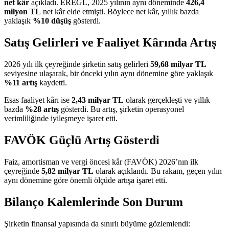
net kâr
açıkladı
. EREGL, 2025 yılının aynı döneminde
426,4
milyon TL
net kâr elde etmişti. Böylece net kâr, yıllık bazda
yaklaşık
%10 düşüş
gösterdi.
Satış Gelirleri ve Faaliyet Kârında Artış
2026 yılı ilk çeyreğinde şirketin satış gelirleri
59,68 milyar TL
seviyesine ulaşarak, bir önceki yılın aynı dönemine göre yaklaşık
%11 artış
kaydetti.
Esas faaliyet kârı ise
2,43 milyar TL
olarak gerçekleşti ve yıllık
bazda
%28 artış
gösterdi. Bu artış, şirketin operasyonel
verimliliğinde iyileşmeye işaret etti.
FAVÖK Güçlü Artış Gösterdi
Faiz, amortisman ve vergi öncesi kâr (FAVÖK) 2026’nın ilk
çeyreğinde
5,82 milyar TL
olarak açıklandı. Bu rakam, geçen yılın
aynı dönemine göre önemli ölçüde artışa işaret etti.
Bilanço Kalemlerinde Son Durum
Şirketin finansal yapısında da sınırlı büyüme gözlemlendi: