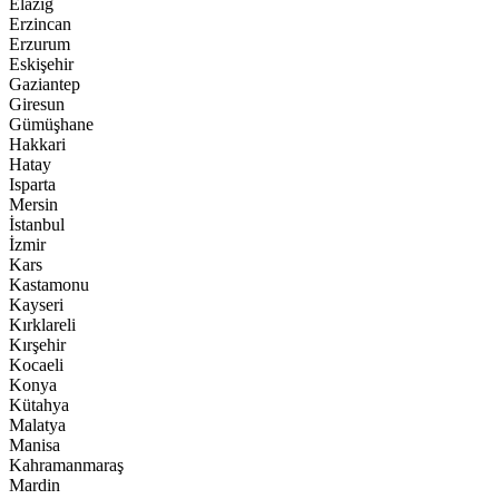
Elazığ
Erzincan
Erzurum
Eskişehir
Gaziantep
Giresun
Gümüşhane
Hakkari
Hatay
Isparta
Mersin
İstanbul
İzmir
Kars
Kastamonu
Kayseri
Kırklareli
Kırşehir
Kocaeli
Konya
Kütahya
Malatya
Manisa
Kahramanmaraş
Mardin