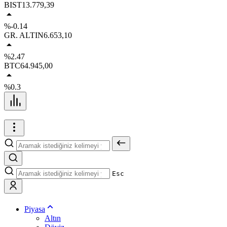
BIST
13.779,39
%-0.14
GR. ALTIN
6.653,10
%2.47
BTC
64.945,00
%0.3
Esc
Piyasa
Altın