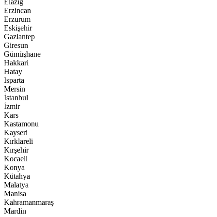
Elazığ
Erzincan
Erzurum
Eskişehir
Gaziantep
Giresun
Gümüşhane
Hakkari
Hatay
Isparta
Mersin
İstanbul
İzmir
Kars
Kastamonu
Kayseri
Kırklareli
Kırşehir
Kocaeli
Konya
Kütahya
Malatya
Manisa
Kahramanmaraş
Mardin