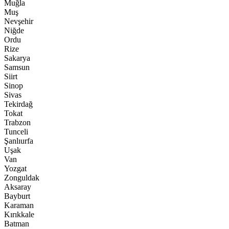
Muğla
Muş
Nevşehir
Niğde
Ordu
Rize
Sakarya
Samsun
Siirt
Sinop
Sivas
Tekirdağ
Tokat
Trabzon
Tunceli
Şanlıurfa
Uşak
Van
Yozgat
Zonguldak
Aksaray
Bayburt
Karaman
Kırıkkale
Batman