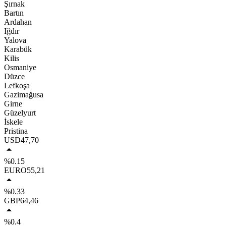
Şırnak
Bartın
Ardahan
Iğdır
Yalova
Karabük
Kilis
Osmaniye
Düzce
Lefkoşa
Gazimağusa
Girne
Güzelyurt
İskele
Pristina
USD
47,70
%0.15
EURO
55,21
%0.33
GBP
64,46
%0.4