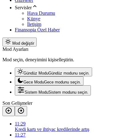
Gazeteler
Servisler
Hava Durumu
Künye
İletişim
Finansopia Özel Haber
Mod değiştir
Mod Ayarları
Mod seçin, deneyimini kişiselleştirin.
Gündüz Modu
Gündüz modunu seçin.
Gece Modu
Gece modunu seçin.
Sistem Modu
Sistem modunu seçin.
Son Gelişmeler
11:29
Kredi kartı ve ihtiyaç kredilerinde artış
11:27