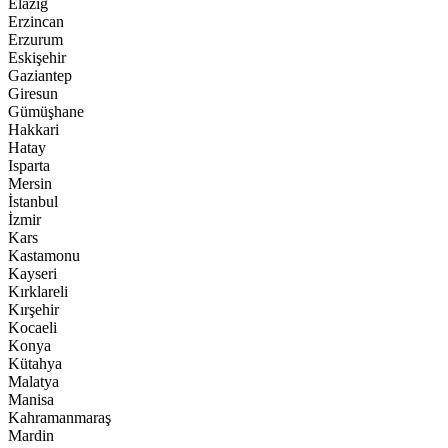
Elazığ
Erzincan
Erzurum
Eskişehir
Gaziantep
Giresun
Gümüşhane
Hakkari
Hatay
Isparta
Mersin
İstanbul
İzmir
Kars
Kastamonu
Kayseri
Kırklareli
Kırşehir
Kocaeli
Konya
Kütahya
Malatya
Manisa
Kahramanmaraş
Mardin