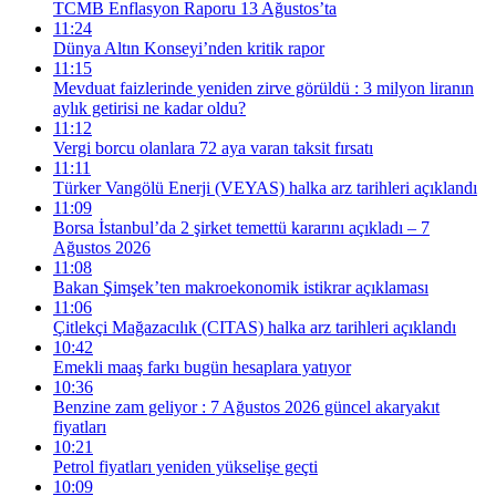
TCMB Enflasyon Raporu 13 Ağustos’ta
11:24
Dünya Altın Konseyi’nden kritik rapor
11:15
Mevduat faizlerinde yeniden zirve görüldü : 3 milyon liranın
aylık getirisi ne kadar oldu?
11:12
Vergi borcu olanlara 72 aya varan taksit fırsatı
11:11
Türker Vangölü Enerji (VEYAS) halka arz tarihleri açıklandı
11:09
Borsa İstanbul’da 2 şirket temettü kararını açıkladı – 7
Ağustos 2026
11:08
Bakan Şimşek’ten makroekonomik istikrar açıklaması
11:06
Çitlekçi Mağazacılık (CITAS) halka arz tarihleri açıklandı
10:42
Emekli maaş farkı bugün hesaplara yatıyor
10:36
Benzine zam geliyor : 7 Ağustos 2026 güncel akaryakıt
fiyatları
10:21
Petrol fiyatları yeniden yükselişe geçti
10:09