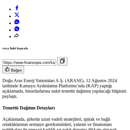
veya linki kopyala
Beğen
Doğu Aras Enerji Yatırımları A.Ş. (ARASE), 12 Ağustos 2024
tarihinde Kamuyu Aydınlatma Platformu’nda (KAP) yaptığı
açıklamada, hissedarlarına nakit temettü dağıtımı yapılacağı bilgisini
paylaştı.
Temettü Dağıtım Detayları
Açıklamada, şirketin uzun vadeli stratejileri, iştirak ve bağlı
ortaklıklarının sermaye gereksinimleri, yatırım ve finansman
politikaları ile mevcut karlılık ve nakit durumu dikkate alınarak