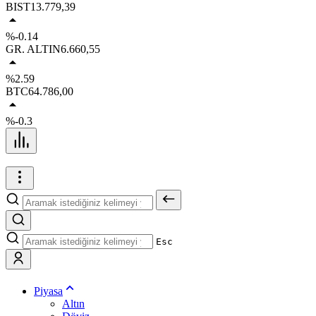
BIST
13.779,39
%-0.14
GR. ALTIN
6.660,55
%2.59
BTC
64.786,00
%-0.3
Esc
Piyasa
Altın