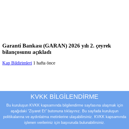
Garanti Bankası (GARAN) 2026 yılı 2. çeyrek
bilançosunu açıkladı
Kap Bildirimleri
1 hafta önce
KVKK BİLGİLENDİRME
Bu kuruluşun KVKK kapsamında bilgilendirme sayfasına ulaşmak için
aşağıdaki “Ziyaret Et” butonuna tıklayınız. Bu sayfada kuruluşun
politikalarına ve aydınlatma metinlerine ulaşabilirsiniz. KVKK kapsamında
işlenen verileriniz için başvuruda bulunabilirsiniz.