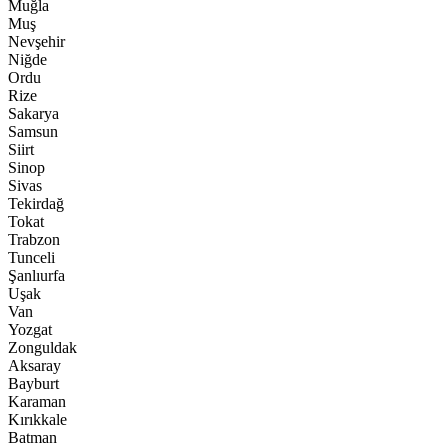
Muğla
Muş
Nevşehir
Niğde
Ordu
Rize
Sakarya
Samsun
Siirt
Sinop
Sivas
Tekirdağ
Tokat
Trabzon
Tunceli
Şanlıurfa
Uşak
Van
Yozgat
Zonguldak
Aksaray
Bayburt
Karaman
Kırıkkale
Batman