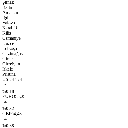
Şırnak
Bartın
Ardahan
Iğdır
Yalova
Karabük
Kilis
Osmaniye
Düzce
Lefkoşa
Gazimağusa
Girne
Güzelyurt
İskele
Pristina
USD
47,74
%0.18
EURO
55,25
%0.32
GBP
64,48
%0.38