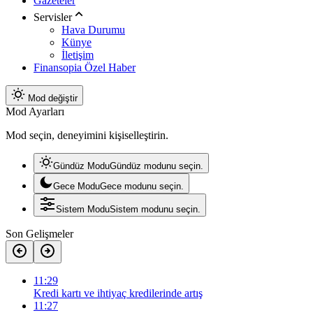
Gazeteler
Servisler
Hava Durumu
Künye
İletişim
Finansopia Özel Haber
Mod değiştir
Mod Ayarları
Mod seçin, deneyimini kişiselleştirin.
Gündüz Modu
Gündüz modunu seçin.
Gece Modu
Gece modunu seçin.
Sistem Modu
Sistem modunu seçin.
Son Gelişmeler
11:29
Kredi kartı ve ihtiyaç kredilerinde artış
11:27