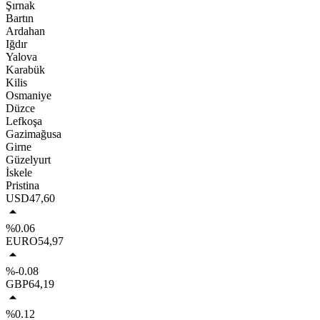
Şırnak
Bartın
Ardahan
Iğdır
Yalova
Karabük
Kilis
Osmaniye
Düzce
Lefkoşa
Gazimağusa
Girne
Güzelyurt
İskele
Pristina
USD
47,60
%0.06
EURO
54,97
%-0.08
GBP
64,19
%0.12