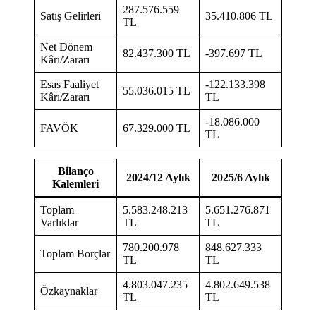
287.576.559
Satış Gelirleri
35.410.806 TL
TL
Net Dönem
82.437.300 TL
-397.697 TL
Kârı/Zararı
Esas Faaliyet
-122.133.398
55.036.015 TL
Kârı/Zararı
TL
-18.086.000
FAVÖK
67.329.000 TL
TL
Bilanço
2024/12 Aylık
2025/6 Aylık
Kalemleri
Toplam
5.583.248.213
5.651.276.871
Varlıklar
TL
TL
780.200.978
848.627.333
Toplam Borçlar
TL
TL
4.803.047.235
4.802.649.538
Özkaynaklar
TL
TL