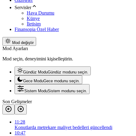
Gazeteler
Servisler
Hava Durumu
Künye
İletişim
Finansopia Özel Haber
Mod değiştir
Mod Ayarları
Mod seçin, deneyimini kişiselleştirin.
Gündüz Modu
Gündüz modunu seçin.
Gece Modu
Gece modunu seçin.
Sistem Modu
Sistem modunu seçin.
Son Gelişmeler
11:28
Konutlarda metrekare maliyet bedelleri güncellendi
10:47