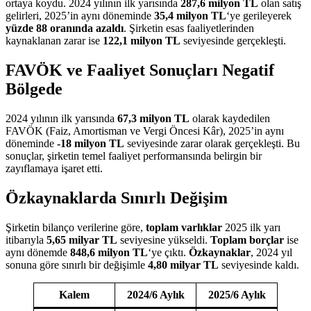
ortaya koydu. 2024 yılının ilk yarısında
287,6 milyon TL
olan satış
gelirleri, 2025’in aynı döneminde
35,4 milyon TL
‘ye gerileyerek
yüzde 88 oranında azaldı
. Şirketin esas faaliyetlerinden
kaynaklanan zarar ise
122,1 milyon TL
seviyesinde gerçekleşti.
FAVÖK ve Faaliyet Sonuçları Negatif
Bölgede
2024 yılının ilk yarısında
67,3 milyon TL
olarak kaydedilen
FAVÖK (Faiz, Amortisman ve Vergi Öncesi Kâr), 2025’in aynı
döneminde
-18 milyon TL
seviyesinde zarar olarak gerçekleşti. Bu
sonuçlar, şirketin temel faaliyet performansında belirgin bir
zayıflamaya işaret etti.
Özkaynaklarda Sınırlı Değişim
Şirketin bilanço verilerine göre,
toplam varlıklar
2025 ilk yarı
itibarıyla
5,65 milyar TL
seviyesine yükseldi.
Toplam borçlar
ise
aynı dönemde
848,6 milyon TL
‘ye çıktı.
Özkaynaklar
, 2024 yıl
sonuna göre sınırlı bir değişimle
4,80 milyar TL
seviyesinde kaldı.
Kalem
2024/6 Aylık
2025/6 Aylık