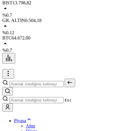
BIST
13.798,82
%0.7
GR. ALTIN
6.504,18
%0.12
BTC
64.672,00
%0.7
Esc
Piyasa
Altın