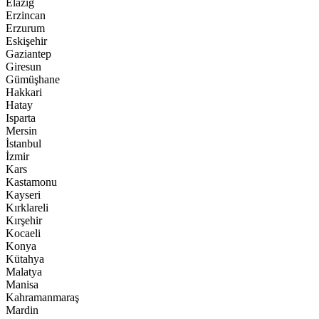
Elazığ
Erzincan
Erzurum
Eskişehir
Gaziantep
Giresun
Gümüşhane
Hakkari
Hatay
Isparta
Mersin
İstanbul
İzmir
Kars
Kastamonu
Kayseri
Kırklareli
Kırşehir
Kocaeli
Konya
Kütahya
Malatya
Manisa
Kahramanmaraş
Mardin