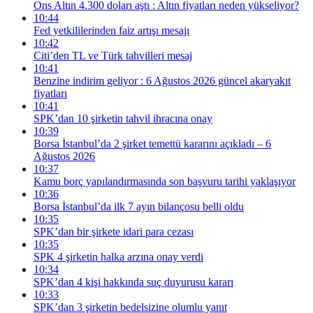
Ons Altın 4.300 doları aştı : Altın fiyatları neden yükseliyor?
10:44
Fed yetkililerinden faiz artışı mesajı
10:42
Citi’den TL ve Türk tahvilleri mesaj
10:41
Benzine indirim geliyor : 6 Ağustos 2026 güncel akaryakıt
fiyatları
10:41
SPK’dan 10 şirketin tahvil ihracına onay
10:39
Borsa İstanbul’da 2 şirket temettü kararını açıkladı – 6
Ağustos 2026
10:37
Kamu borç yapılandırmasında son başvuru tarihi yaklaşıyor
10:36
Borsa İstanbul’da ilk 7 ayın bilançosu belli oldu
10:35
SPK’dan bir şirkete idari para cezası
10:35
SPK 4 şirketin halka arzına onay verdi
10:34
SPK’dan 4 kişi hakkında suç duyurusu kararı
10:33
SPK’dan 3 şirketin bedelsizine olumlu yanıt