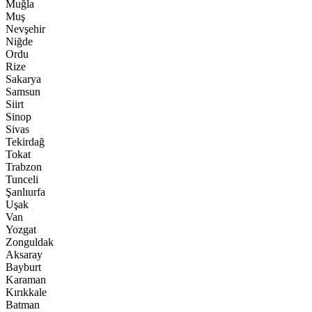
Muğla
Muş
Nevşehir
Niğde
Ordu
Rize
Sakarya
Samsun
Siirt
Sinop
Sivas
Tekirdağ
Tokat
Trabzon
Tunceli
Şanlıurfa
Uşak
Van
Yozgat
Zonguldak
Aksaray
Bayburt
Karaman
Kırıkkale
Batman