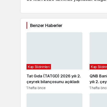
Benzer Haberler
Kap Bildirimleri
Kap Bildiri
Tat Gıda (TATGD) 2026 yılı 2.
QNB Bank
çeyrek bilançosunu açıkladı
yılı 2. ç
açıkladı
1 hafta önce
1 hafta ön