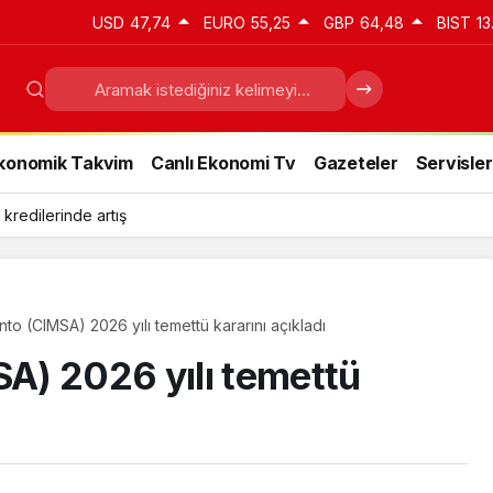
USD
47,74
EURO
55,25
GBP
64,48
BIST
13
konomik Takvim
Canlı Ekonomi Tv
Gazeteler
Servisler
 kredilerinde artış
to (CIMSA) 2026 yılı temettü kararını açıkladı
A) 2026 yılı temettü