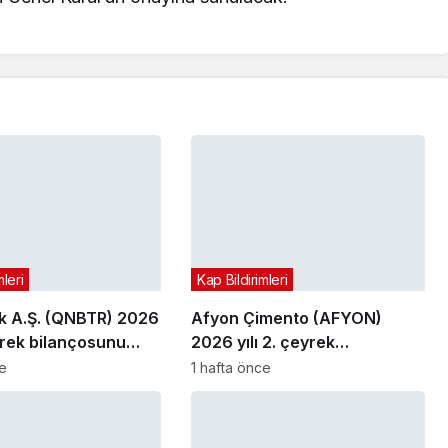
mleri
Kap Bildirimleri
 A.Ş. (QNBTR) 2026
Afyon Çimento (AFYON)
eyrek bilançosunu
2026 yılı 2. çeyrek
bilançosunu açıkladı
ce
1 hafta önce