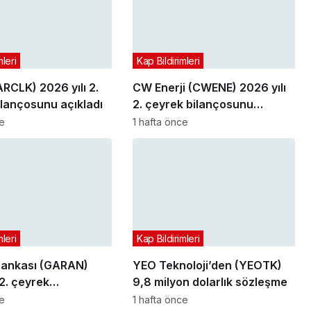
mleri
Kap Bildirimleri
ARCLK) 2026 yılı 2.
CW Enerji (CWENE) 2026 yılı
ilançosunu açıkladı
2. çeyrek bilançosunu
açıkladı
ce
1 hafta önce
mleri
Kap Bildirimleri
Bankası (GARAN)
YEO Teknoloji’den (YEOTK)
 2. çeyrek
9,8 milyon dolarlık sözleşme
nu açıkladı
ce
1 hafta önce