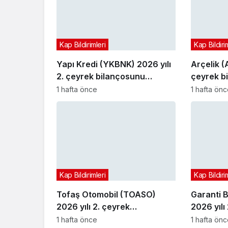
Kap Bildirimleri
Kap Bildiri
Yapı Kredi (YKBNK) 2026 yılı
Arçelik (
2. çeyrek bilançosunu
çeyrek b
açıkladı
1 hafta önce
1 hafta ön
Kap Bildirimleri
Kap Bildiri
Tofaş Otomobil (TOASO)
Garanti 
2026 yılı 2. çeyrek
2026 yılı
bilançosunu açıkladı
bilançosu
1 hafta önce
1 hafta ön