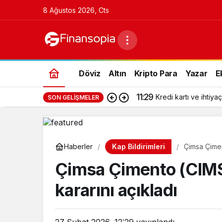
8 Ağustos 2026, Cts
Döviz
Altın
Kripto Para
Yazar
E
11:29
Kredi kartı ve ihtiyaç
SON GELIŞMELER
Kap Bildirimleri
Haberler
Çimsa Çimen
Çimsa Çimento (CIMS
kararını açıkladı
27 Şubat 2026, 12:29
yayınlandı