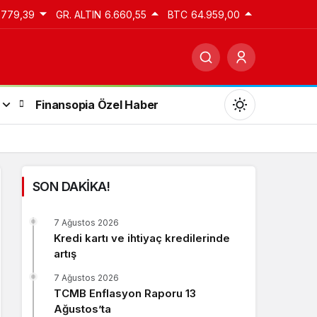
.779,39
GR. ALTIN
6.660,55
BTC
64.959,00
Finansopia Özel Haber
SON DAKİKA!
Gündüz Modu
7 Ağustos 2026
Gündüz modunu seçin.
Kredi kartı ve ihtiyaç kredilerinde
artış
Gece Modu
7 Ağustos 2026
Gece modunu seçin.
TCMB Enflasyon Raporu 13
Ağustos’ta