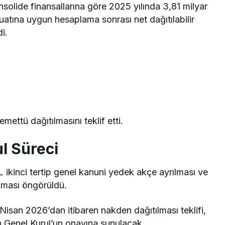
olide finansallarına göre 2025 yılında 3,81 milyar
atına uygun hesaplama sonrası net dağıtılabilir
i.
ettü dağıtılmasını teklif etti.
l Süreci
ikinci tertip genel kanuni yedek akçe ayrılması ve
ılması öngörüldü.
isan 2026’dan itibaren nakden dağıtılması teklifi,
 Genel Kurul’un onayına sunulacak.