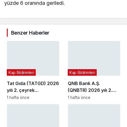
yüzde 6 oranında geriledi.
Benzer Haberler
Kap Bildirimleri
Kap Bildirimleri
Tat Gıda (TATGD) 2026
QNB Bank A.Ş.
yılı 2. çeyrek
(QNBTR) 2026 yılı 2.
bilançosunu açıkladı
çeyrek bilançosunu
1 hafta önce
1 hafta önce
açıkladı