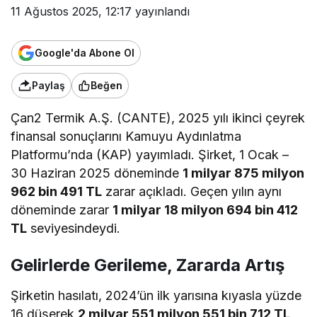
11 Ağustos 2025, 12:17
yayınlandı
Google'da Abone Ol
Paylaş
Beğen
Çan2 Termik A.Ş. (CANTE), 2025 yılı ikinci çeyrek
finansal sonuçlarını Kamuyu Aydınlatma
Platformu’nda (KAP) yayımladı. Şirket, 1 Ocak –
30 Haziran 2025 döneminde
1 milyar 875 milyon
962 bin 491 TL
zarar
açıkladı
. Geçen yılın aynı
döneminde zarar
1 milyar 18 milyon 694 bin 412
TL
seviyesindeydi.
Gelirlerde Gerileme, Zararda Artış
Şirketin hasılatı, 2024’ün ilk yarısına kıyasla yüzde
16 düşerek
2 milyar 551 milyon 551 bin 712 TL