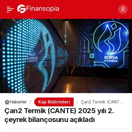
Çan2 Termik (CANTE)
Paylaş
2025 yılı 2. çeyrek
bilançosunu açıkladı
Kap Bildirimleri
Haberler
Çan2 Termik (CANTE)
2025 yılı 2. çeyrek
Çan2 Termik (CANTE) 2025 yılı 2.
bilançosunu açıkladı
çeyrek bilançosunu açıkladı