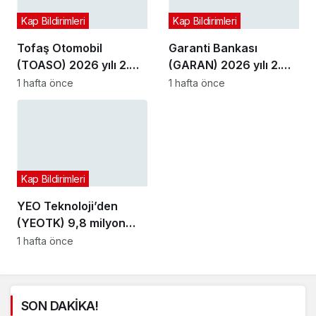
Kap Bildirimleri
Kap Bildirimleri
Tofaş Otomobil
Garanti Bankası
(TOASO) 2026 yılı 2.
(GARAN) 2026 yılı 2.
çeyrek bilançosunu
çeyrek bilançosunu
1 hafta önce
1 hafta önce
açıkladı
açıkladı
Kap Bildirimleri
YEO Teknoloji’den
(YEOTK) 9,8 milyon
dolarlık sözleşme
1 hafta önce
SON DAKİKA!