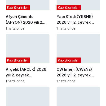
Kap Bildirimleri
Kap Bildirimleri
Afyon Çimento
Yapı Kredi (YKBNK)
(AFYON) 2026 yılı 2.
2026 yılı 2. çeyrek
çeyrek bilançosunu
bilançosunu açıkladı
1 hafta önce
1 hafta önce
açıkladı
Kap Bildirimleri
Kap Bildirimleri
Arçelik (ARCLK) 2026
CW Enerji (CWENE)
yılı 2. çeyrek
2026 yılı 2. çeyrek
bilançosunu açıkladı
bilançosunu açıkladı
1 hafta önce
1 hafta önce