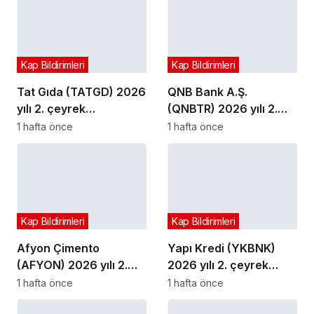
Kap Bildirimleri
Kap Bildirimleri
Tat Gıda (TATGD) 2026
QNB Bank A.Ş.
yılı 2. çeyrek
(QNBTR) 2026 yılı 2.
bilançosunu açıkladı
çeyrek bilançosunu
1 hafta önce
1 hafta önce
açıkladı
Kap Bildirimleri
Kap Bildirimleri
Afyon Çimento
Yapı Kredi (YKBNK)
(AFYON) 2026 yılı 2.
2026 yılı 2. çeyrek
çeyrek bilançosunu
bilançosunu açıkladı
1 hafta önce
1 hafta önce
açıkladı