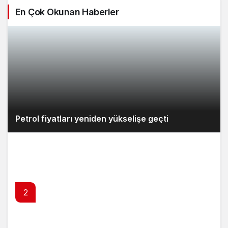
En Çok Okunan Haberler
Petrol fiyatları yeniden yükselişe geçti
2
Benzine zam geliyor : 7 Ağustos 2026 güncel
akaryakıt fiyatları