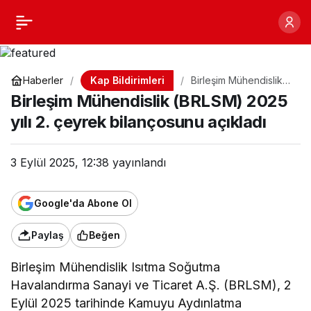
Birleşim Mühendislik
Paylaş
(BRLSM) 2025 yılı 2.
Kap Bildirimleri
Haberler
Birleşim Mühendislik
(BRLSM) 2025 yılı 2.
çeyrek bilançosunu
Birleşim Mühendislik (BRLSM) 2025
çeyrek bilançosunu
açıkladı
yılı 2. çeyrek bilançosunu açıkladı
açıkladı
3 Eylül 2025, 12:38
yayınlandı
Google'da Abone Ol
Paylaş
Beğen
Birleşim Mühendislik Isıtma Soğutma
Havalandırma Sanayi ve Ticaret A.Ş. (BRLSM), 2
Eylül 2025 tarihinde Kamuyu Aydınlatma