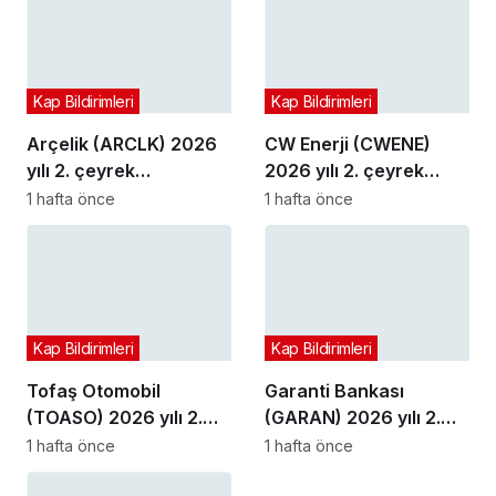
Kap Bildirimleri
Kap Bildirimleri
Arçelik (ARCLK) 2026
CW Enerji (CWENE)
yılı 2. çeyrek
2026 yılı 2. çeyrek
bilançosunu açıkladı
bilançosunu açıkladı
1 hafta önce
1 hafta önce
Kap Bildirimleri
Kap Bildirimleri
Tofaş Otomobil
Garanti Bankası
(TOASO) 2026 yılı 2.
(GARAN) 2026 yılı 2.
çeyrek bilançosunu
çeyrek bilançosunu
1 hafta önce
1 hafta önce
açıkladı
açıkladı