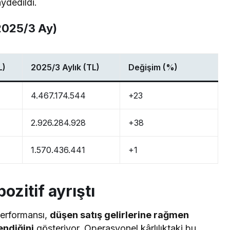
ydedildi.
 2025/3 Ay)
L)
2025/3 Aylık (TL)
Değişim (%)
4.467.174.544
+23
2.926.284.928
+38
1.570.436.441
+1
pozitif ayrıştı
performansı,
düşen satış gelirlerine rağmen
endiğini
gösteriyor. Operasyonel kârlılıktaki bu