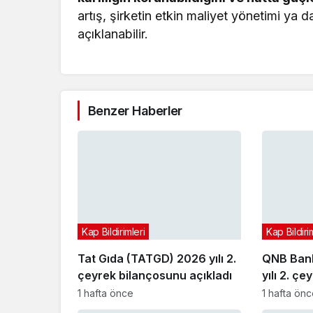
artış, şirketin etkin maliyet yönetimi ya d
açıklanabilir.
Benzer Haberler
Kap Bildirimleri
Kap Bildiri
Tat Gıda (TATGD) 2026 yılı 2.
QNB Bank
çeyrek bilançosunu açıkladı
yılı 2. ç
açıkladı
1 hafta önce
1 hafta ön