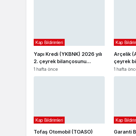
Kap Bildirimleri
Kap Bildiri
Yapı Kredi (YKBNK) 2026 yılı
Arçelik (
2. çeyrek bilançosunu
çeyrek b
açıkladı
1 hafta önce
1 hafta ön
Kap Bildirimleri
Kap Bildiri
Tofaş Otomobil (TOASO)
Garanti 