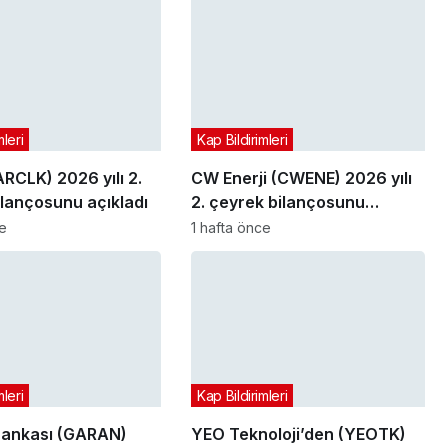
mleri
Kap Bildirimleri
ARCLK) 2026 yılı 2.
CW Enerji (CWENE) 2026 yılı
ilançosunu açıkladı
2. çeyrek bilançosunu
açıkladı
ce
1 hafta önce
mleri
Kap Bildirimleri
Bankası (GARAN)
YEO Teknoloji’den (YEOTK)