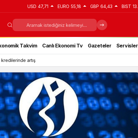
USD
47,71
EURO
55,18
GBP
64,43
BIST
13
konomik Takvim
Canlı Ekonomi Tv
Gazeteler
Servisler
 kredilerinde artış