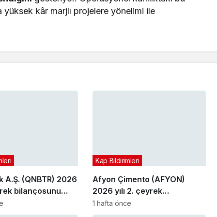
a yüksek kâr marjlı projelere yönelimi ile
mleri
Kap Bildirimleri
 A.Ş. (QNBTR) 2026
Afyon Çimento (AFYON)
eyrek bilançosunu
2026 yılı 2. çeyrek
bilançosunu açıkladı
ce
1 hafta önce