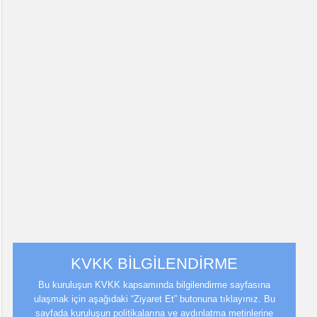
KVKK BİLGİLENDİRME
Bu kuruluşun KVKK kapsamında bilgilendirme sayfasına
ulaşmak için aşağıdaki “Ziyaret Et” butonuna tıklayınız. Bu
sayfada kuruluşun politikalarına ve aydınlatma metinlerine