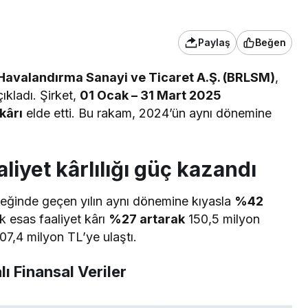
Paylaş
Beğen
Havalandırma Sanayi ve Ticaret A.Ş. (BRLSM)
,
çıkladı
. Şirket,
01 Ocak – 31 Mart 2025
kârı
elde etti. Bu rakam, 2024’ün aynı dönemine
aaliyet kârlılığı güç kazandı
yreğinde geçen yılın aynı dönemine kıyasla
%42
 esas faaliyet kârı
%27 artarak
150,5 milyon
07,4 milyon TL’ye ulaştı.
lı Finansal Veriler