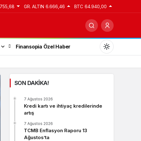
.755,68
GR. ALTIN
6.666,46
BTC
64.940,00
Finansopia Özel Haber
SON DAKİKA!
Gündüz Modu
7 Ağustos 2026
Gündüz modunu seçin.
Kredi kartı ve ihtiyaç kredilerinde
artış
Gece Modu
7 Ağustos 2026
Gece modunu seçin.
TCMB Enflasyon Raporu 13
Ağustos’ta