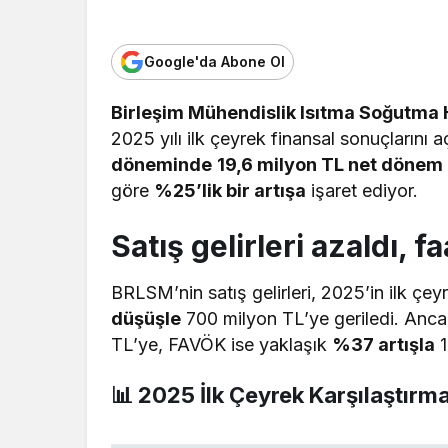
Google'da Abone Ol
Birleşim Mühendislik Isıtma Soğutma 
2025 yılı ilk çeyrek finansal sonuçlarını
a
döneminde
19,6 milyon TL net dönem 
göre
%25’lik bir artışa
işaret ediyor.
Satış gelirleri azaldı, f
BRLSM’nin satış gelirleri, 2025’in ilk çe
düşüşle
700 milyon TL’ye geriledi. Ancak
TL’ye, FAVÖK ise yaklaşık
%37 artışla
1
📊 2025 İlk Çeyrek Karşılaştırma