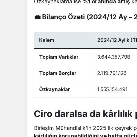
Özkaynaklarda ise
%1 oranında artış
ka
💼 Bilanço Özeti (2024/12 Ay –
Kalem
2024/12 Aylık (T
Toplam Varlıklar
3.644.357.798
Toplam Borçlar
2.119.791.126
Özkaynaklar
1.555.154.491
Ciro daralsa da kârlılık 
Birleşim Mühendislik’in 2025 ilk çeyrek 
kârlılığın korunabildiğini ve hatta güçl