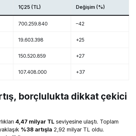
1Ç25 (TL)
Değişim (%)
700.259.840
–42
19.603.398
+25
150.520.859
+27
107.408.000
+37
tış, borçlulukta dikkat çekici
lıkları
4,47 milyar TL
seviyesine ulaştı. Toplam
 yaklaşık
%38 artışla
2,92 milyar TL oldu.