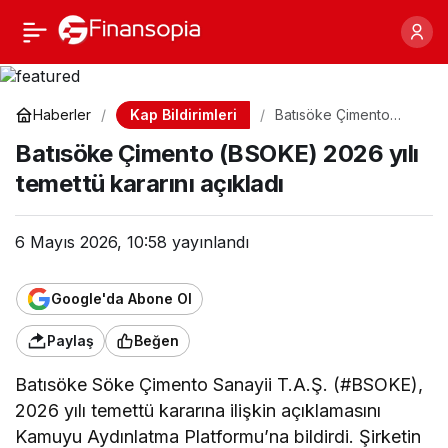
Batısöke Çimento
Paylaş
(BSOKE) 2026 yılı
Kap Bildirimleri
Haberler
Batısöke Çimento
(BSOKE) 2026 yılı
temettü kararını açıkladı
Batısöke Çimento (BSOKE) 2026 yılı
temettü kararını
açıkladı
temettü kararını açıkladı
6 Mayıs 2026, 10:58
yayınlandı
Google'da Abone Ol
Paylaş
Beğen
Batısöke Söke Çimento Sanayii T.A.Ş. (#BSOKE),
2026 yılı temettü kararına ilişkin açıklamasını
Kamuyu Aydınlatma Platformu’na bildirdi. Şirketin