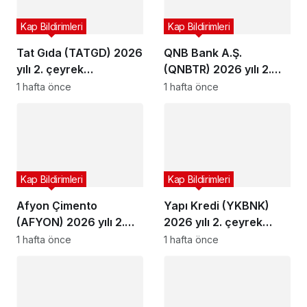
Kap Bildirimleri
Kap Bildirimleri
Tat Gıda (TATGD) 2026
QNB Bank A.Ş.
yılı 2. çeyrek
(QNBTR) 2026 yılı 2.
bilançosunu açıkladı
çeyrek bilançosunu
1 hafta önce
1 hafta önce
açıkladı
Kap Bildirimleri
Kap Bildirimleri
Afyon Çimento
Yapı Kredi (YKBNK)
(AFYON) 2026 yılı 2.
2026 yılı 2. çeyrek
çeyrek bilançosunu
bilançosunu açıkladı
1 hafta önce
1 hafta önce
açıkladı