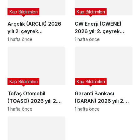
Kap Bildirimleri
Kap Bildirimleri
Arçelik (ARCLK) 2026
CW Enerji (CWENE)
yılı 2. çeyrek
2026 yılı 2. çeyrek
bilançosunu açıkladı
bilançosunu açıkladı
1 hafta önce
1 hafta önce
Kap Bildirimleri
Kap Bildirimleri
Tofaş Otomobil
Garanti Bankası
(TOASO) 2026 yılı 2.
(GARAN) 2026 yılı 2.
çeyrek bilançosunu
çeyrek bilançosunu
1 hafta önce
1 hafta önce
açıkladı
açıkladı