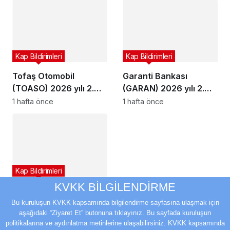
Kap Bildirimleri
Kap Bildirimleri
Tofaş Otomobil
Garanti Bankası
(TOASO) 2026 yılı 2.
(GARAN) 2026 yılı 2.
çeyrek bilançosunu
çeyrek bilançosunu
1 hafta önce
1 hafta önce
açıkladı
açıkladı
Kap Bildirimleri
KVKK BİLGİLENDİRME
YEO Teknoloji’den
(YEOTK) 9,8 milyon
Bu kuruluşun KVKK kapsamında bilgilendirme sayfasına ulaşmak için
aşağıdaki “Ziyaret Et” butonuna tıklayınız. Bu sayfada kuruluşun
dolarlık sözleşme
1 hafta önce
politikalarına ve aydınlatma metinlerine ulaşabilirsiniz. KVKK kapsamında