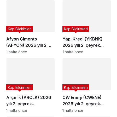
Kap Bildirimleri
Kap Bildirimleri
Afyon Çimento
Yapı Kredi (YKBNK)
(AFYON) 2026 yılı 2.
2026 yılı 2. çeyrek
çeyrek bilançosunu
bilançosunu açıkladı
1 hafta önce
1 hafta önce
açıkladı
Kap Bildirimleri
Kap Bildirimleri
Arçelik (ARCLK) 2026
CW Enerji (CWENE)
yılı 2. çeyrek
2026 yılı 2. çeyrek
bilançosunu açıkladı
bilançosunu açıkladı
1 hafta önce
1 hafta önce