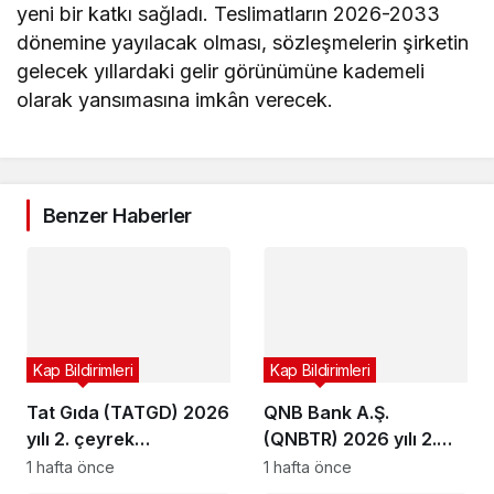
yeni bir katkı sağladı. Teslimatların 2026-2033
dönemine yayılacak olması, sözleşmelerin şirketin
gelecek yıllardaki gelir görünümüne kademeli
olarak yansımasına imkân verecek.
Benzer Haberler
Kap Bildirimleri
Kap Bildirimleri
Tat Gıda (TATGD) 2026
QNB Bank A.Ş.
yılı 2. çeyrek
(QNBTR) 2026 yılı 2.
bilançosunu açıkladı
çeyrek bilançosunu
1 hafta önce
1 hafta önce
açıkladı