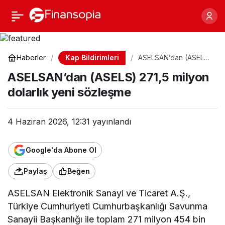
ASELSAN’dan (ASELS)
Paylaş
271,5 milyon dolarlık
Kap Bildirimleri
Haberler
ASELSAN’dan (ASELS)
271,5 milyon dolarlık
yeni sözleşme
ASELSAN’dan (ASELS) 271,5 milyon
yeni sözleşme
dolarlık yeni sözleşme
4 Haziran 2026, 12:31
yayınlandı
Google'da Abone Ol
Paylaş
Beğen
ASELSAN Elektronik Sanayi ve Ticaret A.Ş.,
Türkiye Cumhuriyeti Cumhurbaşkanlığı Savunma
Sanayii Başkanlığı ile toplam 271 milyon 454 bin