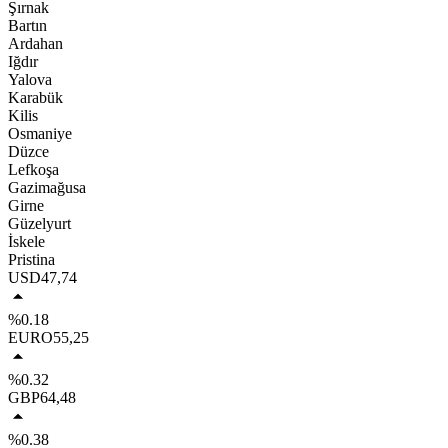
Şırnak
Bartın
Ardahan
Iğdır
Yalova
Karabük
Kilis
Osmaniye
Düzce
Lefkoşa
Gazimağusa
Girne
Güzelyurt
İskele
Pristina
USD
47,74
%0.18
EURO
55,25
%0.32
GBP
64,48
%0.38