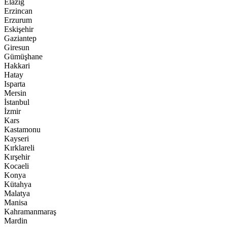
Elazığ
Erzincan
Erzurum
Eskişehir
Gaziantep
Giresun
Gümüşhane
Hakkari
Hatay
Isparta
Mersin
İstanbul
İzmir
Kars
Kastamonu
Kayseri
Kırklareli
Kırşehir
Kocaeli
Konya
Kütahya
Malatya
Manisa
Kahramanmaraş
Mardin