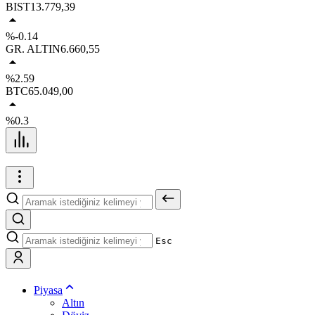
BIST
13.779,39
%-0.14
GR. ALTIN
6.660,55
%2.59
BTC
65.049,00
%0.3
Esc
Piyasa
Altın