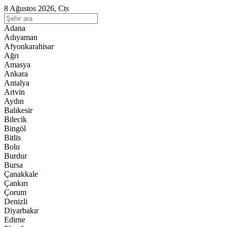
8 Ağustos 2026, Cts
Adana
Adıyaman
Afyonkarahisar
Ağrı
Amasya
Ankara
Antalya
Artvin
Aydın
Balıkesir
Bilecik
Bingöl
Bitlis
Bolu
Burdur
Bursa
Çanakkale
Çankırı
Çorum
Denizli
Diyarbakır
Edirne