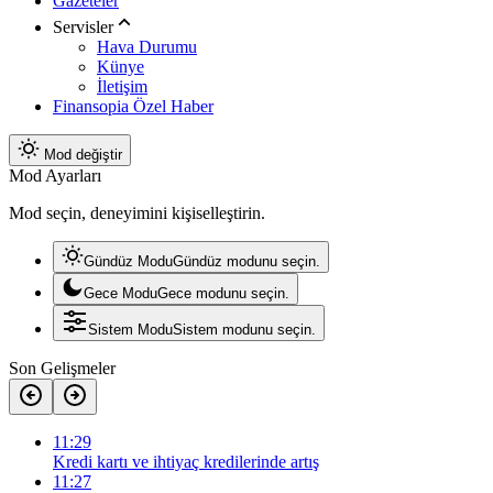
Gazeteler
Servisler
Hava Durumu
Künye
İletişim
Finansopia Özel Haber
Mod değiştir
Mod Ayarları
Mod seçin, deneyimini kişiselleştirin.
Gündüz Modu
Gündüz modunu seçin.
Gece Modu
Gece modunu seçin.
Sistem Modu
Sistem modunu seçin.
Son Gelişmeler
11:29
Kredi kartı ve ihtiyaç kredilerinde artış
11:27