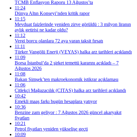
TCMB Enflasyon Raporu 13 Ağustos’ta
11:24
Dünya Altın Konseyi’nden kritik rapor
11:15
Mevduat faizlerinde yeniden zirve görüldü : 3 milyon liranın
aylık getirisi ne kadar oldu?
11:12
Vergi borcu olanlara 72 aya varan taksit fırsatı
11:11
Türker Vangölü Enerji (VEYAS) halka arz tarihleri açıklandı
11:09
Borsa İstanbul’da 2 şirket temettü kararını açıkladı – 7
Ağustos 2026
11:08
Bakan Şimşek’ten makroekonomik istikrar açıklaması
11:06
Çitlekçi Mağazacılık (CITAS) halka arz tarihleri açıklandı
10:42
Emekli maaş farkı bugün hesaplara yatıyor
10:36
Benzine zam geliyor : 7 Ağustos 2026 güncel akaryakıt
fiyatları
10:21
Petrol fiyatları yeniden yükselişe geçti
10:09