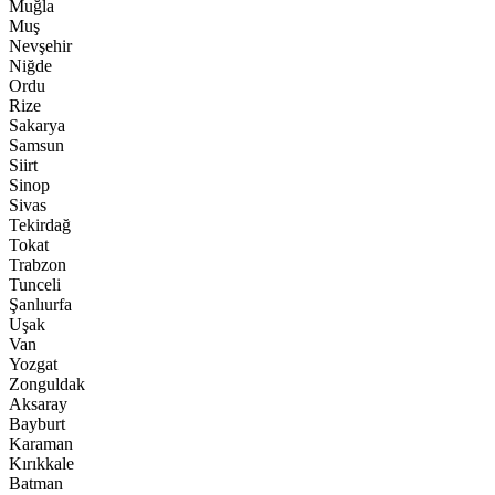
Muğla
Muş
Nevşehir
Niğde
Ordu
Rize
Sakarya
Samsun
Siirt
Sinop
Sivas
Tekirdağ
Tokat
Trabzon
Tunceli
Şanlıurfa
Uşak
Van
Yozgat
Zonguldak
Aksaray
Bayburt
Karaman
Kırıkkale
Batman