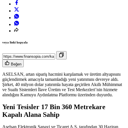
veya linki kopyala
Beğen
ASELSAN, artan sipariş hacmini karşılamak ve üretim altyapısını
güçlendirmek amacıyla tamamladığı yeni yatırımını devreye aldı.
Şirket, 40 milyon dolar yatırımla hayata geçirilen Akıllı Mühimmat
ve Sualtı Sistemleri İlave Üretim ve Test Merkezleri’nin hizmete
alındığını Kamuyu Aydınlatma Platformu üzerinden duyurdu.
Yeni Tesisler 17 Bin 360 Metrekare
Kapalı Alana Sahip
Aselsan Elektronik Sanayi ve Ticaret A.Ş. tarafından 30 Haziran