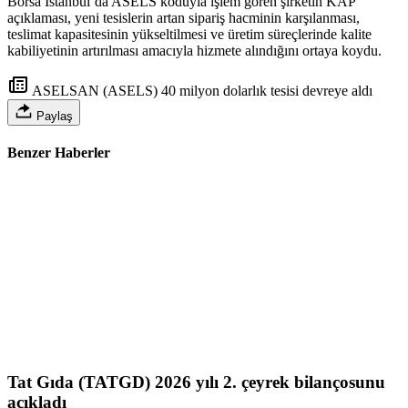
Borsa İstanbul’da ASELS koduyla işlem gören şirketin KAP
açıklaması, yeni tesislerin artan sipariş hacminin karşılanması,
teslimat kapasitesinin yükseltilmesi ve üretim süreçlerinde kalite
kabiliyetinin artırılması amacıyla hizmete alındığını ortaya koydu.
ASELSAN (ASELS) 40 milyon dolarlık tesisi devreye aldı
Paylaş
Benzer Haberler
Tat Gıda (TATGD) 2026 yılı 2. çeyrek bilançosunu
açıkladı