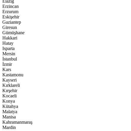
Elazığ
Erzincan
Erzurum
Eskişehir
Gaziantep
Giresun
Gümüşhane
Hakkari
Hatay
Isparta
Mersin
İstanbul
İzmir
Kars
Kastamonu
Kayseri
Kırklareli
Kırşehir
Kocaeli
Konya
Kütahya
Malatya
Manisa
Kahramanmaraş
Mardin