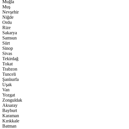
Muğla
Muş
Nevşehir
Niğde
Ordu
Rize
Sakarya
Samsun
Siirt
Sinop
Sivas
Tekirdağ
Tokat
Trabzon
Tunceli
Şanlıurfa
Uşak
Van
Yozgat
Zonguldak
Aksaray
Bayburt
Karaman
Kırıkkale
Batman