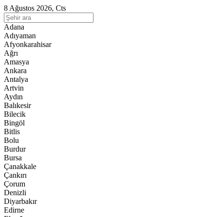
8 Ağustos 2026, Cts
Adana
Adıyaman
Afyonkarahisar
Ağrı
Amasya
Ankara
Antalya
Artvin
Aydın
Balıkesir
Bilecik
Bingöl
Bitlis
Bolu
Burdur
Bursa
Çanakkale
Çankırı
Çorum
Denizli
Diyarbakır
Edirne