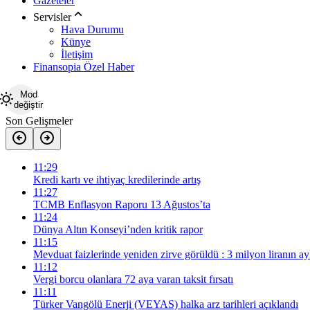
Gazeteler
Servisler
Hava Durumu
Künye
İletişim
Finansopia Özel Haber
Mod
değiştir
Son Gelişmeler
11:29
Kredi kartı ve ihtiyaç kredilerinde artış
11:27
TCMB Enflasyon Raporu 13 Ağustos’ta
11:24
Dünya Altın Konseyi’nden kritik rapor
11:15
Mevduat faizlerinde yeniden zirve görüldü : 3 milyon liranın ayl
11:12
Vergi borcu olanlara 72 aya varan taksit fırsatı
11:11
Türker Vangölü Enerji (VEYAS) halka arz tarihleri açıklandı