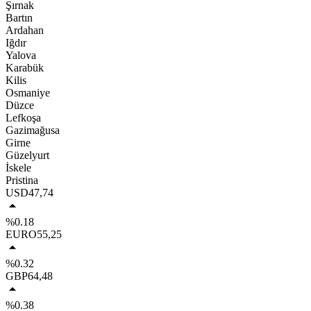
Şırnak
Bartın
Ardahan
Iğdır
Yalova
Karabük
Kilis
Osmaniye
Düzce
Lefkoşa
Gazimağusa
Girne
Güzelyurt
İskele
Pristina
USD
47,74
%0.18
EURO
55,25
%0.32
GBP
64,48
%0.38