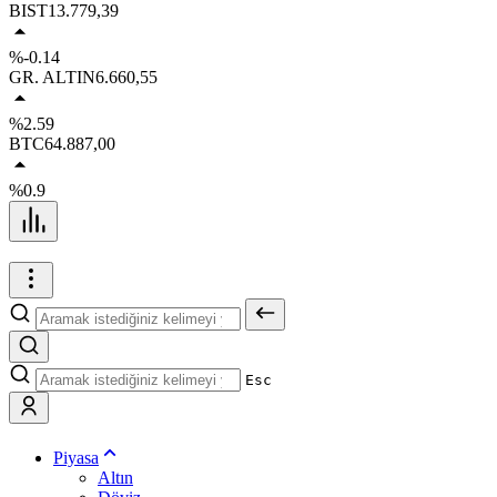
BIST
13.779,39
%-0.14
GR. ALTIN
6.660,55
%2.59
BTC
64.887,00
%0.9
Esc
Piyasa
Altın