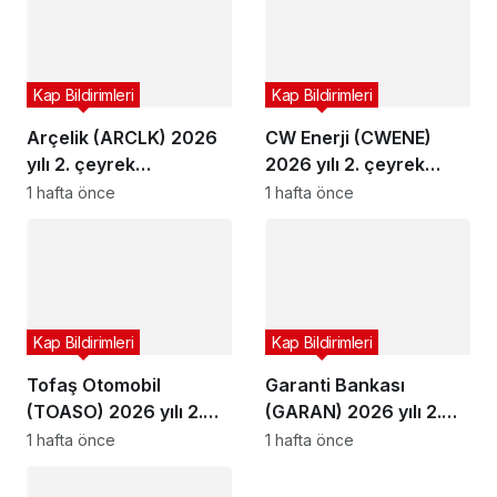
Kap Bildirimleri
Kap Bildirimleri
Arçelik (ARCLK) 2026
CW Enerji (CWENE)
yılı 2. çeyrek
2026 yılı 2. çeyrek
bilançosunu açıkladı
bilançosunu açıkladı
1 hafta önce
1 hafta önce
Kap Bildirimleri
Kap Bildirimleri
Tofaş Otomobil
Garanti Bankası
(TOASO) 2026 yılı 2.
(GARAN) 2026 yılı 2.
çeyrek bilançosunu
çeyrek bilançosunu
1 hafta önce
1 hafta önce
açıkladı
açıkladı