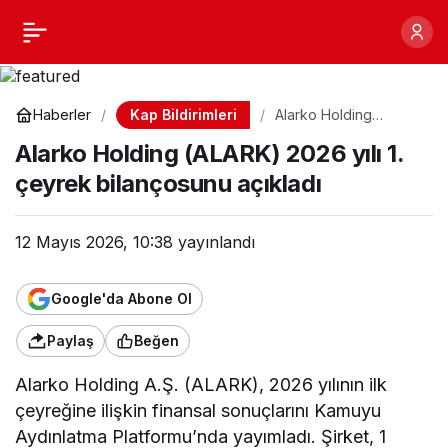
Alarko Holding (ALARK)
Paylaş
2026 yılı 1. çeyrek
Kap Bildirimleri
Haberler
Alarko Holding
(ALARK) 2026 yılı 1.
bilançosunu açıkladı
Alarko Holding (ALARK) 2026 yılı 1.
çeyrek bilançosunu
açıkladı
çeyrek bilançosunu açıkladı
12 Mayıs 2026, 10:38
yayınlandı
Google'da Abone Ol
Paylaş
Beğen
Alarko Holding A.Ş. (ALARK), 2026 yılının ilk
çeyreğine ilişkin finansal sonuçlarını Kamuyu
Aydınlatma Platformu’nda yayımladı. Şirket, 1