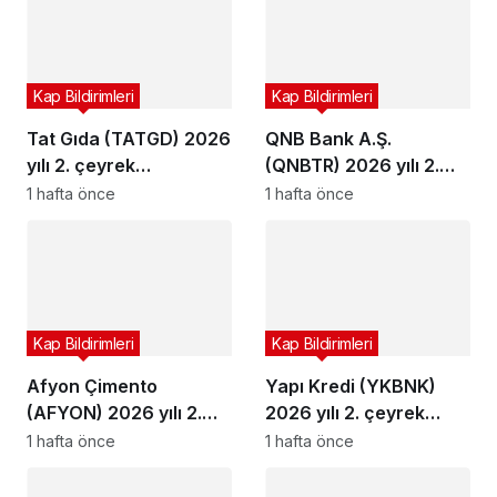
Kap Bildirimleri
Kap Bildirimleri
Tat Gıda (TATGD) 2026
QNB Bank A.Ş.
yılı 2. çeyrek
(QNBTR) 2026 yılı 2.
bilançosunu açıkladı
çeyrek bilançosunu
1 hafta önce
1 hafta önce
açıkladı
Kap Bildirimleri
Kap Bildirimleri
Afyon Çimento
Yapı Kredi (YKBNK)
(AFYON) 2026 yılı 2.
2026 yılı 2. çeyrek
çeyrek bilançosunu
bilançosunu açıkladı
1 hafta önce
1 hafta önce
açıkladı