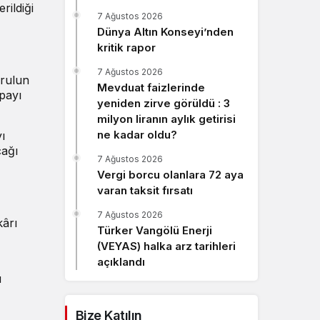
rildiği
Sistem Modu
7 Ağustos 2026
Sistem modunu seçin.
Dünya Altın Konseyi’nden
kritik rapor
7 Ağustos 2026
urulun
Mevduat faizlerinde
 payı
yeniden zirve görüldü : 3
milyon liranın aylık getirisi
ne kadar oldu?
ı
cağı
7 Ağustos 2026
Vergi borcu olanlara 72 aya
varan taksit fırsatı
7 Ağustos 2026
kârı
Türker Vangölü Enerji
(VEYAS) halka arz tarihleri
açıklandı
u
Bize Katılın