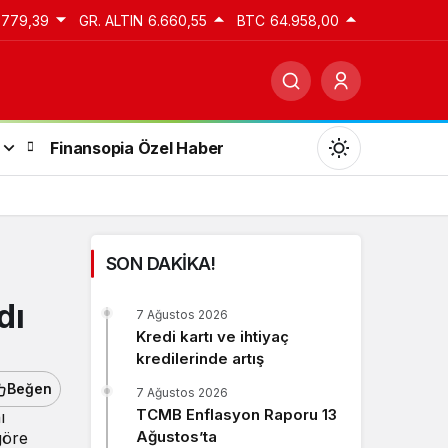
.779,39
GR. ALTIN
6.660,55
BTC
64.958,00
Finansopia Özel Haber
SON DAKİKA!
Gündüz Modu
dı
7 Ağustos 2026
Gündüz modunu seçin.
Kredi kartı ve ihtiyaç
kredilerinde artış
Gece Modu
Beğen
7 Ağustos 2026
Gece modunu seçin.
TCMB Enflasyon Raporu 13
ı
Ağustos’ta
göre