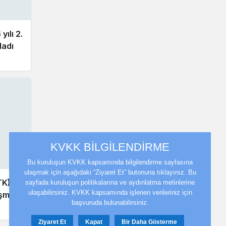
ılı 2.
ladı
KVKK BİLGİLENDİRME
Bu kuruluşun KVKK kapsamında bilgilendirme sayfasına
ulaşmak için aşağıdaki “Ziyaret Et” butonuna tıklayınız. Bu
TK)
sayfada kuruluşun politikalarına ve aydınlatma metinlerine
ulaşabilirsiniz. KVKK kapsamında işlenen verileriniz için
eşme
başvuruda bulunabilirsiniz.
Ziyaret Et
Kapat
Bir Daha Gösterme