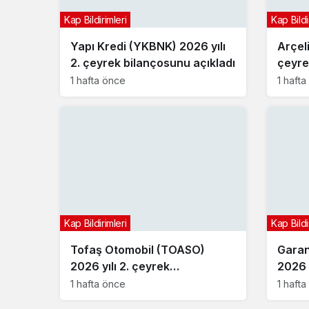
Kap Bildirimleri
Kap Bildi
Yapı Kredi (YKBNK) 2026 yılı
Arçel
2. çeyrek bilançosunu açıkladı
çeyre
1 hafta önce
1 haft
Kap Bildirimleri
Kap Bildi
Tofaş Otomobil (TOASO)
Garan
2026 yılı 2. çeyrek
2026 y
bilançosunu açıkladı
bilan
1 hafta önce
1 haft