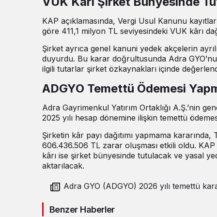
VUK Kârı Şirket Bünyesinde Tu
KAP açıklamasında, Vergi Usul Kanunu kayıtların
göre 411,1 milyon TL seviyesindeki VUK kârı da
Şirket ayrıca genel kanuni yedek akçelerin ayrı
duyurdu. Bu karar doğrultusunda Adra GYO’nun 
ilgili tutarlar şirket özkaynakları içinde değerlend
ADGYO Temettü Ödemesi Yap
Adra Gayrimenkul Yatırım Ortaklığı A.Ş.’nin ge
2025 yılı hesap dönemine ilişkin temettü ödemes
Şirketin kâr payı dağıtımı yapmama kararında,
606.436.506 TL zarar oluşması etkili oldu. KAP 
kârı ise şirket bünyesinde tutulacak ve yasal y
aktarılacak.
Adra GYO (ADGYO) 2026 yılı temettü kararını
açıkladı
Benzer Haberler