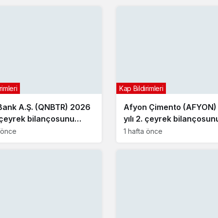
rimleri
Kap Bildirimleri
ank A.Ş. (QNBTR) 2026
Afyon Çimento (AFYON)
. çeyrek bilançosunu
yılı 2. çeyrek bilançosun
dı
açıkladı
a önce
1 hafta önce