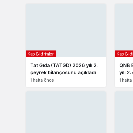
Kap Bildirimleri
Kap Bildi
Tat Gıda (TATGD) 2026 yılı 2.
QNB B
çeyrek bilançosunu açıkladı
yılı 2
açıkla
1 hafta önce
1 haft