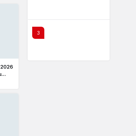
Dünya Altın Konseyi’nden
kritik rapor
3
TCMB Enflasyon Raporu 13
Ağustos’ta
 2026
u