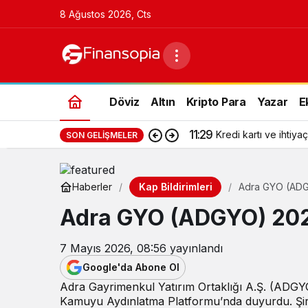
8 Ağustos 2026, Cts
Döviz
Altın
Kripto Para
Yazar
E
11:29
Kredi kartı ve ihtiyaç
SON GELIŞMELER
Kap Bildirimleri
Haberler
Adra GYO (ADGYO
Adra GYO (ADGYO) 2026 
7 Mayıs 2026, 08:56
yayınlandı
Google'da Abone Ol
Adra Gayrimenkul Yatırım Ortaklığı A.Ş. (ADGYO)
Kamuyu Aydınlatma Platformu’nda duyurdu. Şir