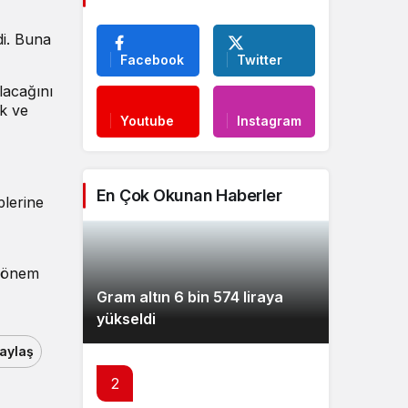
di. Buna
Facebook
Twitter
lacağını
k ve
Youtube
Instagram
En Çok Okunan Haberler
plerine
 dönem
Gram altın 6 bin 574 liraya
yükseldi
aylaş
2