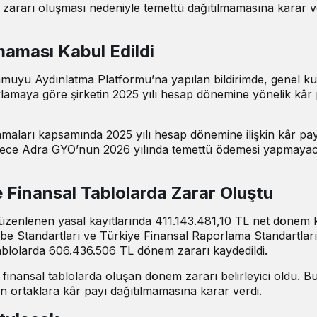
zararı oluşması nedeniyle temettü dağıtılmamasına karar ve
maması Kabul Edildi
muyu Aydınlatma Platformu’na yapılan bildirimde, genel k
çıklamaya göre şirketin 2025 yılı hesap dönemine yönelik kâr
aları kapsamında 2025 yılı hesap dönemine ilişkin kâr pay
Böylece Adra GYO’nun 2026 yılında temettü ödemesi yapmaya
e Finansal Tablolarda Zarar Oluştu
üzenlenen yasal kayıtlarında 411.143.481,10 TL net dönem 
ebe Standartları ve Türkiye Finansal Raporlama Standartları
tablolarda 606.436.506 TL dönem zararı kaydedildi.
inansal tablolarda oluşan dönem zararı belirleyici oldu. B
in ortaklara kâr payı dağıtılmamasına karar verdi.