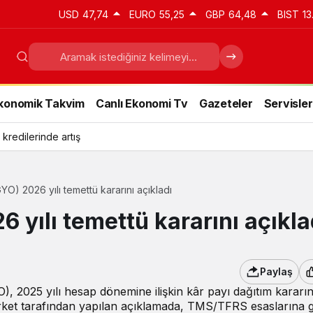
USD
47,74
EURO
55,25
GBP
64,48
BIST
13
konomik Takvim
Canlı Ekonomi Tv
Gazeteler
Servisler
 kredilerinde artış
) 2026 yılı temettü kararını açıkladı
yılı temettü kararını açıkla
Paylaş
, 2025 yılı hesap dönemine ilişkin kâr payı dağıtım kararın
ket tarafından yapılan açıklamada, TMS/TFRS esaslarına 