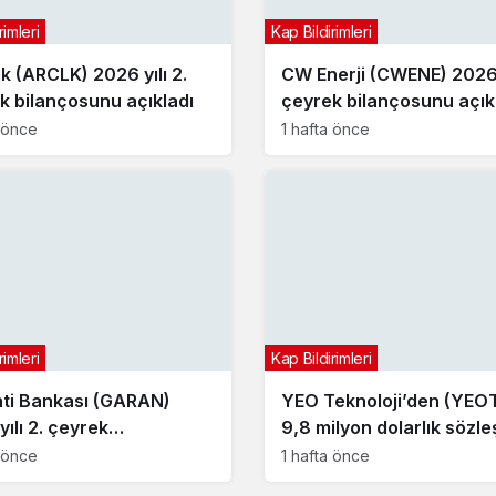
rimleri
Kap Bildirimleri
ik (ARCLK) 2026 yılı 2.
CW Enerji (CWENE) 2026 y
k bilançosunu açıkladı
çeyrek bilançosunu açık
a önce
1 hafta önce
rimleri
Kap Bildirimleri
ti Bankası (GARAN)
YEO Teknoloji’den (YEO
ılı 2. çeyrek
9,8 milyon dolarlık sözl
çosunu açıkladı
a önce
1 hafta önce