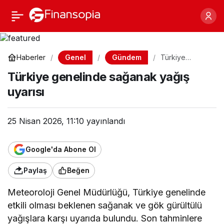
Türkiye genelinde
Paylaş
sağanak yağış uyarısı
Genel
Gündem
Haberler
Türkiye
genelinde
Türkiye genelinde sağanak yağış
sağanak yağış
uyarısı
uyarısı
25 Nisan 2026, 11:10
yayınlandı
Google'da Abone Ol
Paylaş
Beğen
Meteoroloji Genel Müdürlüğü, Türkiye genelinde
etkili olması beklenen sağanak ve gök gürültülü
yağışlara karşı uyarıda bulundu. Son tahminlere