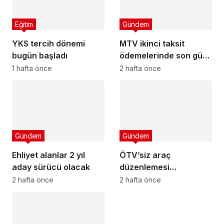
Eğitim
Gündem
YKS tercih dönemi
MTV ikinci taksit
bugün başladı
ödemelerinde son gün
cuma
1 hafta önce
2 hafta önce
Gündem
Gündem
Ehliyet alanlar 2 yıl
ÖTV’siz araç
aday sürücü olacak
düzenlemesi
Meclis’ten geçti mi?
2 hafta önce
2 hafta önce