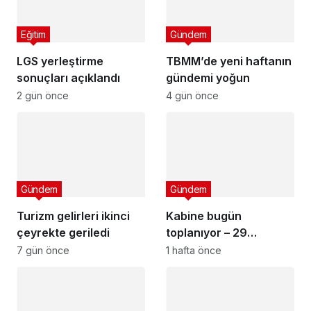
Eğitim
Gündem
LGS yerleştirme
TBMM’de yeni haftanın
sonuçları açıklandı
gündemi yoğun
2 gün önce
4 gün önce
Gündem
Gündem
Turizm gelirleri ikinci
Kabine bugün
çeyrekte geriledi
toplanıyor – 29
Temmuz 2026
7 gün önce
1 hafta önce