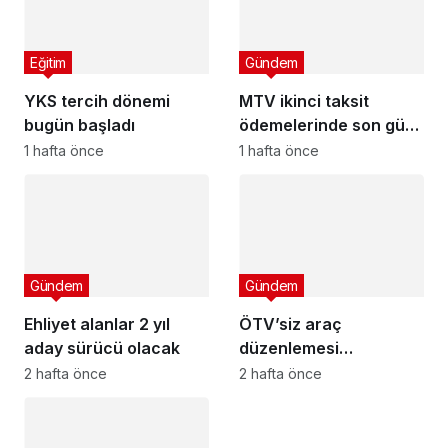
Eğitim
Gündem
YKS tercih dönemi
MTV ikinci taksit
bugün başladı
ödemelerinde son gün
cuma
1 hafta önce
1 hafta önce
Gündem
Gündem
Ehliyet alanlar 2 yıl
ÖTV’siz araç
aday sürücü olacak
düzenlemesi
Meclis’ten geçti mi?
2 hafta önce
2 hafta önce