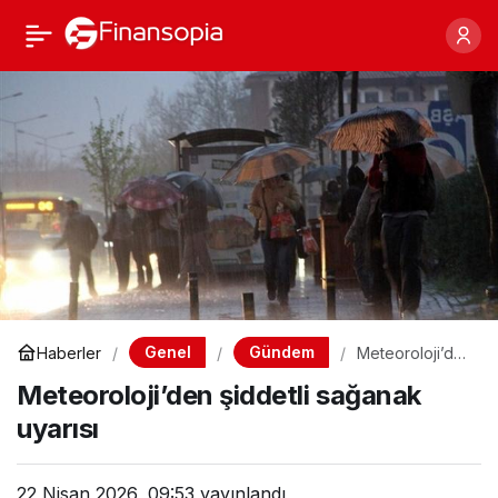
Meteoroloji’den şiddetli
Paylaş
sağanak uyarısı
Genel
Gündem
Haberler
Meteoroloji’de
n şiddetli
Meteoroloji’den şiddetli sağanak
sağanak uyarısı
uyarısı
22 Nisan 2026, 09:53
yayınlandı