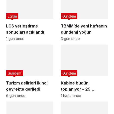
Eğitim
Gündem
LGS yerleştirme
TBMM’de yeni haftanın
sonuçları açıklandı
gündemi yoğun
1 gün önce
3 gün önce
Gündem
Gündem
Turizm gelirleri ikinci
Kabine bugün
çeyrekte geriledi
toplanıyor – 29
Temmuz 2026
6 gün önce
1 hafta önce