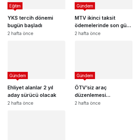
Eğitim
Gündem
YKS tercih dönemi
MTV ikinci taksit
bugün başladı
ödemelerinde son gün
cuma
2 hafta önce
2 hafta önce
Gündem
Gündem
Ehliyet alanlar 2 yıl
ÖTV’siz araç
aday sürücü olacak
düzenlemesi
Meclis’ten geçti mi?
2 hafta önce
2 hafta önce