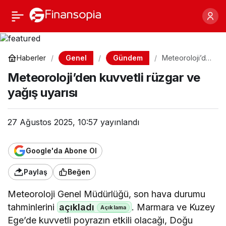
Meteoroloji’den kuvvetli
Paylaş
rüzgar ve yağış uyarısı
Genel
Gündem
Haberler
Meteoroloji’de
n kuvvetli
Meteoroloji’den kuvvetli rüzgar ve
rüzgar ve
yağış uyarısı
yağış uyarısı
27 Ağustos 2025, 10:57
yayınlandı
Google'da Abone Ol
Paylaş
Beğen
Meteoroloji Genel Müdürlüğü, son hava durumu
tahminlerini
açıkladı
. Marmara ve Kuzey
Ege’de kuvvetli poyrazın etkili olacağı, Doğu