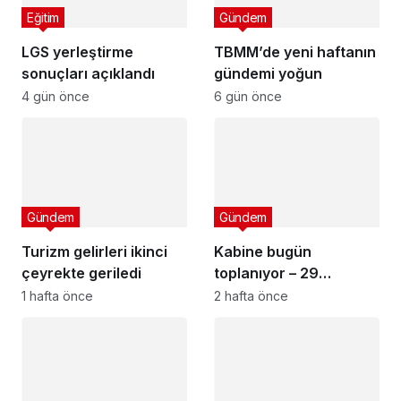
Eğitim
Gündem
LGS yerleştirme
TBMM’de yeni haftanın
sonuçları açıklandı
gündemi yoğun
4 gün önce
6 gün önce
Gündem
Gündem
Turizm gelirleri ikinci
Kabine bugün
çeyrekte geriledi
toplanıyor – 29
Temmuz 2026
1 hafta önce
2 hafta önce