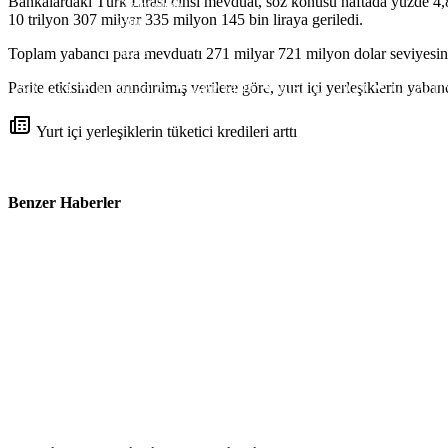
Bankalardaki Türk Lirası cinsi mevduat, söz konusu haftada yüzde 4,8 
Gazimağusa
10 trilyon 307 milyar 335 milyon 145 bin liraya geriledi.
Girne
Güzelyurt
İskele
Toplam yabancı para mevduatı 271 milyar 721 milyon dolar seviyesinde 
Pristina
Parite etkisinden arındırılmış
verilere göre
, yurt içi yerleşiklerin yab
USD
47,74
EURO
55,25
GBP
64,48
BIST
13.779,39
GR. ALTI
Yurt içi yerleşiklerin tüketici kredileri arttı
Benzer Haberler