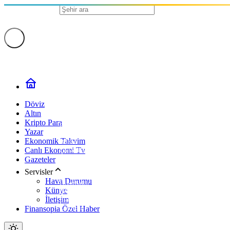
Adana
Adıyaman
Afyonkarahisar
Ağrı
Amasya
Ankara
Antalya
Artvin
Aydın
Balıkesir
Bilecik
Döviz
Bingöl
Altın
Bitlis
Kripto Para
Bolu
Yazar
Burdur
Ekonomik Takvim
Bursa
Canlı Ekonomi Tv
Çanakkale
Çankırı
Gazeteler
Çorum
Servisler
Denizli
Hava Durumu
Diyarbakır
Künye
Edirne
İletişim
Elazığ
Erzincan
Finansopia Özel Haber
Erzurum
Eskişehir