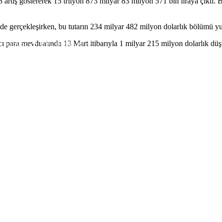
artış göstererek 15 trilyon 873 milyar 83 milyon 571 bin liraya çıktı. 
gerçekleşirken, bu tutarın 234 milyar 482 milyon dolarlık bölümü yurt 
ancı para mevduatında 13 Mart itibarıyla 1 milyar 215 milyon dolarlık dü
N
6.660,55
BTC
64.841,00