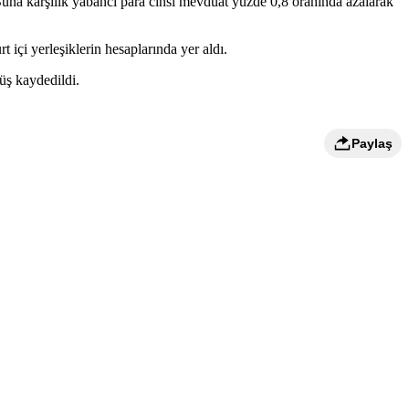
Buna karşılık yabancı para cinsi mevduat yüzde 0,8 oranında azalarak
içi yerleşiklerin hesaplarında yer aldı.
şüş kaydedildi.
Paylaş