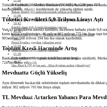
11:09
Samsun
Borsa İstanbul’da 2 şirket temettü kararını açıkladı – 7 Ağustos 2026
Türkiye Cumhuriyet Merkez Bankası (TCMB), haftalık para ve banka i
Siirt
11:08
Sinop
kaydedilirken, tüketici kredilerinde de yükseliş eğilimi sürdü.
Bakan Şimşek’ten makroekonomik istikrar açıklaması
Sivas
11:06
Tekirdağ
Tüketici Kredileri 5,9 Trilyon Lirayı Aştı
Çitlekçi Mağazacılık (CITAS) halka arz tarihleri açıklandı
Tokat
10:42
Trabzon
Emekli maaş farkı bugün hesaplara yatıyor
Tunceli
Yurt içi yerleşiklerin tüketici kredileri, incelenen haftada yüzde 0,8 
10:36
Şanlıurfa
kısmı konut kredilerinden, 46 milyar 862 milyon 775 bin lirası taşıt kre
Benzine zam geliyor : 7 Ağustos 2026 güncel akaryakıt fiyatları
Uşak
903 milyar 168 milyon 194 bin lira olarak kaydedildi.
10:21
Van
Petrol fiyatları yeniden yükselişe geçti
Yozgat
10:09
Toplam Kredi Hacminde Artış
Zonguldak
Gram altın 6 bin 574 liraya yükseldi
Aksaray
11:28
Bayburt
Konutlarda metrekare maliyet bedelleri güncellendi
Bankacılık sektörünün toplam kredi hacmi de artışını sürdürdü. Merke
Karaman
10:47
Kırıkkale
724 bin liraya yükseldi.
Ons Altın 4.300 doları aştı : Altın fiyatları neden yükseliyor?
Batman
Şırnak
Mevduatta Güçlü Yükseliş
Bartın
Ardahan
Iğdır
Aynı dönemde bankacılık sektörünün toplam mevduatında da dikkat çeki
Yalova
milyar 302 milyon 793 bin liraya ulaştı.
Karabük
Kilis
TL Mevduat Artarken Yabancı Para Mevdu
Osmaniye
Düzce
Lefkoşa