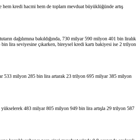
e hem kredi hacmi hem de toplam mevduat büyüklüğünde artış
u tutarın dağılımına bakıldığında, 730 milyar 590 milyon 401 bin liralık
in lira seviyesine çıkarken, bireysel kredi kartı bakiyesi ise 2 trilyon
r 533 milyon 285 bin lira artarak 23 trilyon 695 milyar 385 milyon
ükselerek 483 milyar 805 milyon 949 bin lira artışla 29 trilyon 587