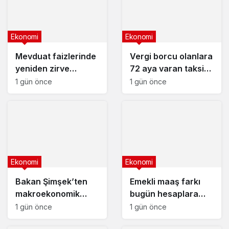
Ekonomi
Ekonomi
Mevduat faizlerinde
Vergi borcu olanlara
yeniden zirve
72 aya varan taksit
görüldü : 3 milyon
fırsatı
1 gün önce
1 gün önce
liranın aylık getirisi
ne kadar oldu?
Ekonomi
Ekonomi
Bakan Şimşek’ten
Emekli maaş farkı
makroekonomik
bugün hesaplara
istikrar açıklaması
yatıyor
1 gün önce
1 gün önce