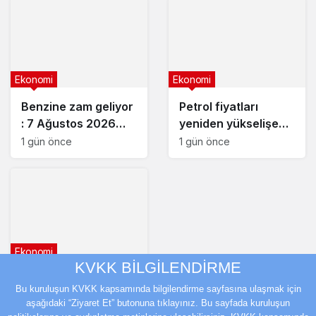
Ekonomi
Ekonomi
Benzine zam geliyor
Petrol fiyatları
: 7 Ağustos 2026
yeniden yükselişe
güncel akaryakıt
geçti
1 gün önce
1 gün önce
fiyatları
Ekonomi
KVKK BİLGİLENDİRME
Fed yetkililerinden
Bu kuruluşun KVKK kapsamında bilgilendirme sayfasına ulaşmak için
faiz artışı mesajı
aşağıdaki “Ziyaret Et” butonuna tıklayınız. Bu sayfada kuruluşun
2 gün önce