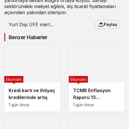
yansımaya devam ettiğini ortaya koydu. Sanayi
sektöründeki maliyet eğilimi, dış ticaret fiyatlamaları
açısından yakından izleniyor.
Yurt Dışı ÜFE mart
Paylaş
ayında arttı
Benzer Haberler
Ekonomi
Ekonomi
Kredi kartı ve ihtiyaç
TCMB Enflasyon
kredilerinde artış
Raporu 13
Ağustos’ta
1 gün önce
1 gün önce