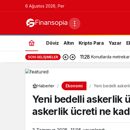
6 Ağustos 2026, Per
Döviz
Altın
Kripto Para
Yazar
E
11:28
Konutlarda metrekar
SON GELIŞMELER
Ekonomi
Haberler
Yeni bedelli askerli
Yeni bedelli askerlik ü
askerlik ücreti ne ka
3 Temmuz 2025, 11:05
yayınlandı