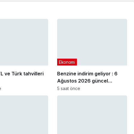
Ekonomi
L ve Türk tahvilleri
Benzine indirim geliyor : 6
Ağustos 2026 güncel
akaryakıt fiyatları
e
5 saat önce