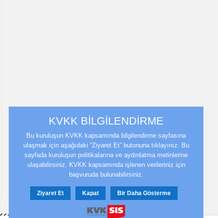
KVKK BİLGİLENDİRME
Bu kuruluşun KVKK kapsamında bilgilendirme sayfasına
ulaşmak için aşağıdaki “Ziyaret Et” butonuna tıklayınız. Bu
sayfada kuruluşun politikalarına ve aydınlatma metinlerine
ulaşabilirsiniz. KVKK kapsamında işlenen verileriniz için
başvuruda bulunabilirsiniz.
Ziyaret Et
Kapat
Bir Daha Gösterme