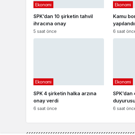
Ekonomi
Ekonomi
SPK’dan 10 şirketin tahvil
Kamu bo
ihracına onay
yapıland
başvuru t
5 saat önce
6 saat önc
Ekonomi
Ekonomi
SPK 4 şirketin halka arzına
SPK’dan 4
onay verdi
duyurusu
6 saat önce
6 saat önc