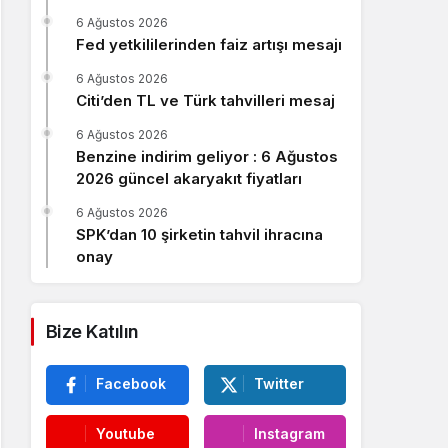
Sistem Modu
6 Ağustos 2026
Sistem modunu seçin.
Fed yetkililerinden faiz artışı mesajı
6 Ağustos 2026
Citi’den TL ve Türk tahvilleri mesaj
6 Ağustos 2026
Benzine indirim geliyor : 6 Ağustos
2026 güncel akaryakıt fiyatları
6 Ağustos 2026
SPK’dan 10 şirketin tahvil ihracına
onay
Bize Katılın
Facebook
Twitter
Youtube
Instagram