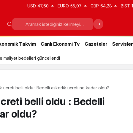
USD
47,60
EURO
55,07
GBP
64,28
BIST
konomik Takvim
Canlı Ekonomi Tv
Gazeteler
Servisler
e maliyet bedelleri güncellendi
k ücreti belli oldu : Bedelli askerlik ücreti ne kadar oldu?
creti belli oldu : Bedelli
dar oldu?