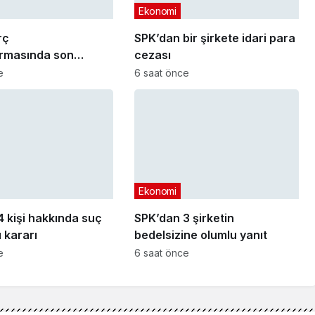
Ekonomi
rç
SPK’dan bir şirkete idari para
ırmasında son
cezası
arihi yaklaşıyor
e
6 saat önce
Ekonomi
 kişi hakkında suç
SPK’dan 3 şirketin
 kararı
bedelsizine olumlu yanıt
e
6 saat önce