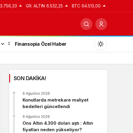
13.756,33
GR. ALTIN
6.532,25
BTC
64.513,00
Finansopia Özel Haber
SON DAKİKA!
Gündüz Modu
6 Ağustos 2026
Gündüz modunu seçin.
Konutlarda metrekare maliyet
bedelleri güncellendi
Gece Modu
6 Ağustos 2026
Gece modunu seçin.
Ons Altın 4.300 doları aştı : Altın
fiyatları neden yükseliyor?