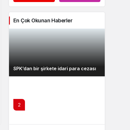
En Çok Okunan Haberler
SPK’dan bir şirkete idari para cezası
2
Fed yetkililerinden faiz artışı mesajı