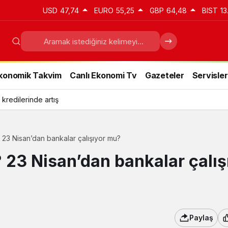
USD
47,74
EURO
55,25
GBP
64,48
BIST
13
konomik Takvim
Canlı Ekonomi Tv
Gazeteler
Servisler
 kredilerinde artış
? 23 Nisan’dan bankalar çalışıyor mu?
? 23 Nisan’dan bankalar çalış
Paylaş