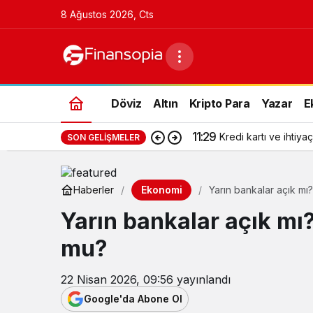
8 Ağustos 2026, Cts
Döviz
Altın
Kripto Para
Yazar
E
11:29
Kredi kartı ve ihtiyaç
SON GELIŞMELER
Ekonomi
Haberler
Yarın bankalar açık mı
Yarın bankalar açık mı
mu?
22 Nisan 2026, 09:56
yayınlandı
Google'da Abone Ol