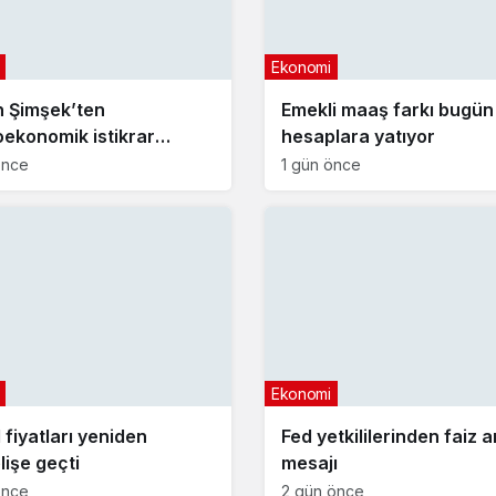
Ekonomi
 Şimşek’ten
Emekli maaş farkı bugün
ekonomik istikrar
hesaplara yatıyor
aması
önce
1 gün önce
Ekonomi
 fiyatları yeniden
Fed yetkililerinden faiz ar
lişe geçti
mesajı
önce
2 gün önce