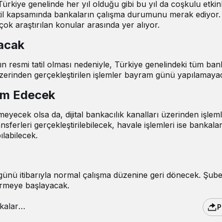
kiye genelinde her yıl olduğu gibi bu yıl da coşkulu etkinl
atil kapsamında bankaların çalışma durumunu merak ediyor.
k araştırılan konular arasında yer alıyor.
lacak
 resmi tatil olması nedeniyle, Türkiye genelindeki tüm ban
zerinden gerçekleştirilen işlemler bayram günü yapılamaya
vam Edecek
eyecek olsa da, dijital bankacılık kanalları üzerinden işlem
nsferleri gerçekleştirilebilecek, havale işlemleri ise bankala
ılabilecek.
ünü itibarıyla normal çalışma düzenine geri dönecek. Şube
vermeye başlayacak.
P