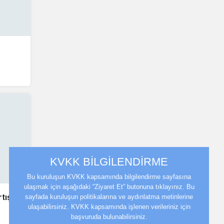
KVKK BİLGİLENDİRME
Bu kuruluşun KVKK kapsamında bilgilendirme sayfasına
ulaşmak için aşağıdaki “Ziyaret Et” butonuna tıklayınız. Bu
tışı
sayfada kuruluşun politikalarına ve aydınlatma metinlerine
ulaşabilirsiniz. KVKK kapsamında işlenen verileriniz için
başvuruda bulunabilirsiniz.