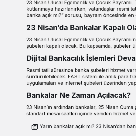
23 Nisan Ulusal Egemenlik ve Çocuk Bayramı, Tür
kutlanmaya hazırlanırken, vatandaşlar resmi t
banka açık mı?” sorusu, bayram öncesinde en ço
23 Nisan’da Bankalar Kapalı O
23 Nisan Ulusal Egemenlik ve Çocuk Bayramı’nın
şubeleri kapalı olacak. Bu kapsamda, şubeler ü
Dijital Bankacılık İşlemleri De
Resmi tatil süresince banka şubeleri hizmet verm
sürdürülebilecek. FAST sistemi ile anlık para tra
uygulamaları ve internet şubeleri üzerinden yap
Bankalar Ne Zaman Açılacak?
23 Nisan’ın ardından bankalar, 25 Nisan Cuma g
standart mesai saatleri içinde yeniden hizmet 
Yarın bankalar açık mı? 23 Nisan’dan bankalar
çalışıyor mu?