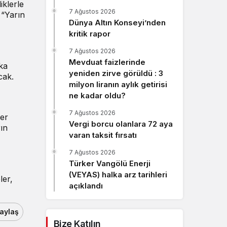
iklerle
Sistem Modu
7 Ağustos 2026
 “Yarın
Sistem modunu seçin.
Dünya Altın Konseyi’nden
kritik rapor
7 Ağustos 2026
Mevduat faizlerinde
ka
yeniden zirve görüldü : 3
cak.
milyon liranın aylık getirisi
ne kadar oldu?
7 Ağustos 2026
ler
Vergi borcu olanlara 72 aya
rın
varan taksit fırsatı
7 Ağustos 2026
Türker Vangölü Enerji
(VEYAS) halka arz tarihleri
ler,
açıklandı
aylaş
Bize Katılın