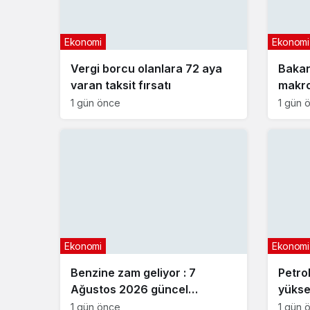
Ekonomi
Ekonomi
Vergi borcu olanlara 72 aya
Bakan
varan taksit fırsatı
makro
açıkl
1 gün önce
1 gün 
Ekonomi
Ekonomi
Benzine zam geliyor : 7
Petrol
Ağustos 2026 güncel
yükse
akaryakıt fiyatları
1 gün önce
1 gün 