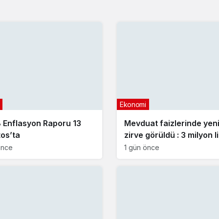
Ekonomi
Enflasyon Raporu 13
Mevduat faizlerinde yen
os’ta
zirve görüldü : 3 milyon l
aylık getirisi ne kadar ol
önce
1 gün önce