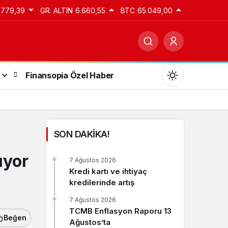
.779,39
GR. ALTIN
6.660,55
BTC
65.049,00
Finansopia Özel Haber
SON DAKİKA!
Gündüz Modu
ıyor
7 Ağustos 2026
Gündüz modunu seçin.
Kredi kartı ve ihtiyaç
kredilerinde artış
Gece Modu
7 Ağustos 2026
Gece modunu seçin.
TCMB Enflasyon Raporu 13
Beğen
Ağustos’ta