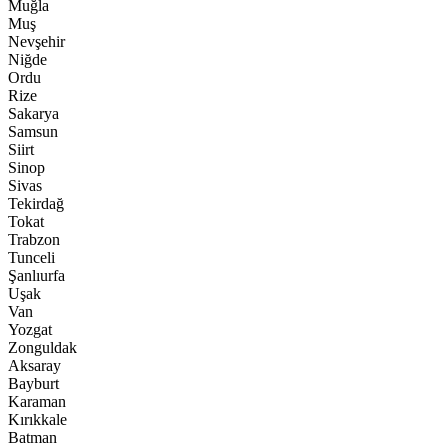
Muğla
Muş
Nevşehir
Niğde
Ordu
Rize
Sakarya
Samsun
Siirt
Sinop
Sivas
Tekirdağ
Tokat
Trabzon
Tunceli
Şanlıurfa
Uşak
Van
Yozgat
Zonguldak
Aksaray
Bayburt
Karaman
Kırıkkale
Batman