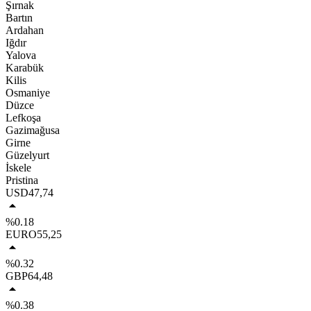
Şırnak
Bartın
Ardahan
Iğdır
Yalova
Karabük
Kilis
Osmaniye
Düzce
Lefkoşa
Gazimağusa
Girne
Güzelyurt
İskele
Pristina
USD
47,74
%0.18
EURO
55,25
%0.32
GBP
64,48
%0.38