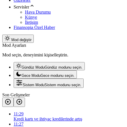
Gazeteler
Servisler
Hava Durumu
Künye
İletişim
Finansopia Özel Haber
Mod değiştir
Mod Ayarları
Mod seçin, deneyimini kişiselleştirin.
Gündüz Modu
Gündüz modunu seçin.
Gece Modu
Gece modunu seçin.
Sistem Modu
Sistem modunu seçin.
Son Gelişmeler
11:29
Kredi kartı ve ihtiyaç kredilerinde artış
11:27