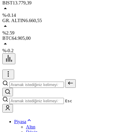
BIST
13.779,39
%-0.14
GR. ALTIN
6.660,55
%2.59
BTC
64.905,00
%-0.2
Esc
Piyasa
Altın