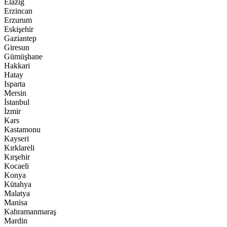
Elazığ
Erzincan
Erzurum
Eskişehir
Gaziantep
Giresun
Gümüşhane
Hakkari
Hatay
Isparta
Mersin
İstanbul
İzmir
Kars
Kastamonu
Kayseri
Kırklareli
Kırşehir
Kocaeli
Konya
Kütahya
Malatya
Manisa
Kahramanmaraş
Mardin