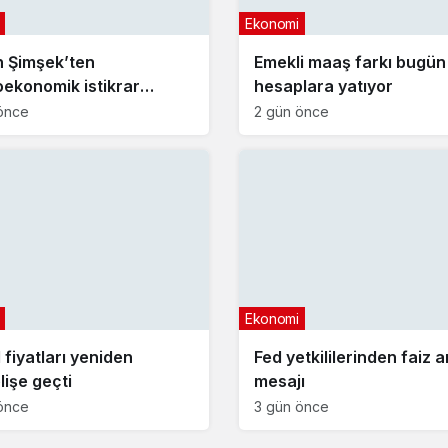
Ekonomi
 Şimşek’ten
Emekli maaş farkı bugün
ekonomik istikrar
hesaplara yatıyor
aması
önce
2 gün önce
Ekonomi
 fiyatları yeniden
Fed yetkililerinden faiz ar
lişe geçti
mesajı
önce
3 gün önce