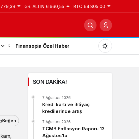
.779,39
GR. ALTIN
6.660,55
BTC
64.805,00
Finansopia Özel Haber
SON DAKİKA!
Gündüz Modu
7 Ağustos 2026
Gündüz modunu seçin.
Kredi kartı ve ihtiyaç
kredilerinde artış
Gece Modu
Beğen
7 Ağustos 2026
Gece modunu seçin.
TCMB Enflasyon Raporu 13
n
Ağustos’ta
rakam,