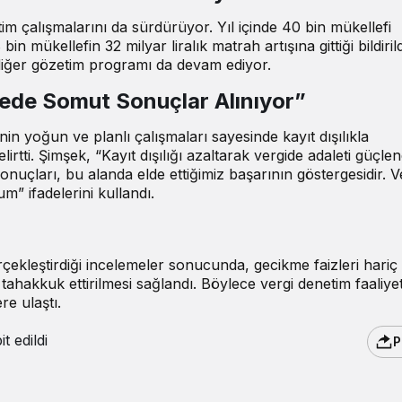
çalışmalarını da sürdürüyor. Yıl içinde 40 bin mükellefi
mükellefin 32 milyar liralık matrah artışına gittiği bildirild
ı diğer gözetim programı da devam ediyor.
lede Somut Sonuçlar Alınıyor”
 yoğun ve planlı çalışmaları sayesinde kayıt dışılıkla
lirtti
. Şimşek, “Kayıt dışılığı azaltarak vergide adaleti güçlen
uçları, bu alanda elde ettiğimiz başarının göstergesidir. V
m” ifadelerini kullandı.
erçekleştirdiği incelemeler sonucunda, gecikme faizleri hari
tahakkuk ettirilmesi sağlandı. Böylece vergi denetim faaliyet
re ulaştı.
t edildi
P