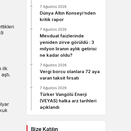
Sistem Modu
7 Ağustos 2026
Sistem modunu seçin.
Dünya Altın Konseyi’nden
kritik rapor
tikleri
7 Ağustos 2026
89
Mevduat faizlerinde
yeniden zirve görüldü : 3
milyon liranın aylık getirisi
ne kadar oldu?
7 Ağustos 2026
 ilk
Vergi borcu olanlara 72 aya
aştı.
varan taksit fırsatı
7 Ağustos 2026
Türker Vangölü Enerji
(VEYAS) halka arz tarihleri
ilyar
açıklandı
kkuk
Bize Katılın