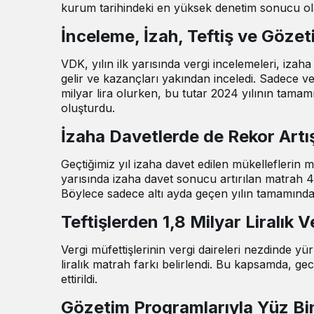
kurum tarihindeki en yüksek denetim sonucu ola
İnceleme, İzah, Teftiş ve Gözet
VDK, yılın ilk yarısında vergi incelemeleri, izaha
gelir ve kazançları yakından inceledi. Sadece v
milyar lira olurken, bu tutar 2024 yılının tama
oluşturdu.
İzaha Davetlerde de Rekor Artı
Geçtiğimiz yıl izaha davet edilen mükelleflerin ma
yarısında izaha davet sonucu artırılan matrah 42,3
Böylece sadece altı ayda geçen yılın tamamındaki
Teftişlerden 1,8 Milyar Liralık 
Vergi müfettişlerinin vergi daireleri nezdinde yür
liralık matrah farkı belirlendi. Bu kapsamda, gec
ettirildi.
Gözetim Programlarıyla Yüz Bin