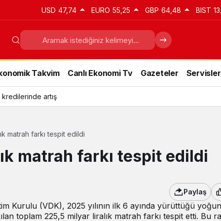
USD
47,74
EURO
55,25
GBP
64,48
BIST
13
konomik Takvim
Canlı Ekonomi Tv
Gazeteler
Servisler
 kredilerinde artış
ık matrah farkı tespit edildi
ık matrah farkı tespit edildi
Paylaş
tim Kurulu (VDK), 2025 yılının ilk 6 ayında yürüttüğü yoğu
lan toplam 225,5 milyar liralık matrah farkı tespit etti. Bu 