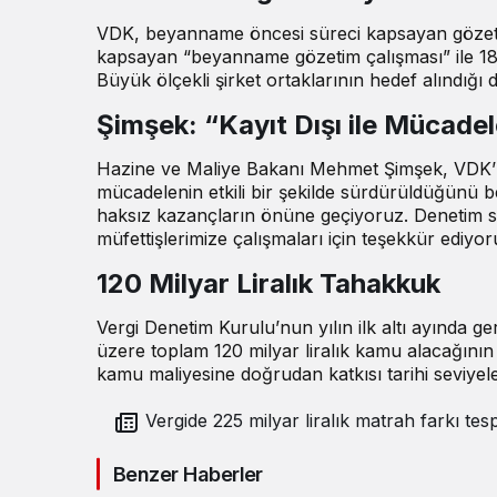
VDK, beyanname öncesi süreci kapsayan gözetim 
kapsayan “beyanname gözetim çalışması” ile 18 bin 
Büyük ölçekli şirket ortaklarının hedef alındığ
Şimşek: “Kayıt Dışı ile Mücade
Hazine ve Maliye Bakanı Mehmet Şimşek, VDK’nin
mücadelenin etkili bir şekilde sürdürüldüğünü
be
haksız kazançların önüne geçiyoruz. Denetim son
müfettişlerimize çalışmaları için teşekkür ediyoru
120 Milyar Liralık Tahakkuk
Vergi Denetim Kurulu’nun yılın ilk altı ayında g
üzere toplam 120 milyar liralık kamu alacağının 
kamu maliyesine doğrudan katkısı tarihi seviyele
Vergide 225 milyar liralık matrah farkı tespi
Benzer Haberler