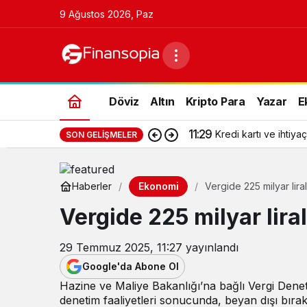
9 Ağustos 2026, Paz
Döviz
Altın
Kripto Para
Yazar
E
11:29
Kredi kartı ve ihtiyaç
SON GELIŞMELER
Ekonomi
Haberler
Vergide 225 milyar liral
Vergide 225 milyar liral
29 Temmuz 2025, 11:27
yayınlandı
Google'da Abone Ol
Hazine ve Maliye Bakanlığı’na bağlı Vergi Dene
denetim faaliyetleri sonucunda, beyan dışı bırakı