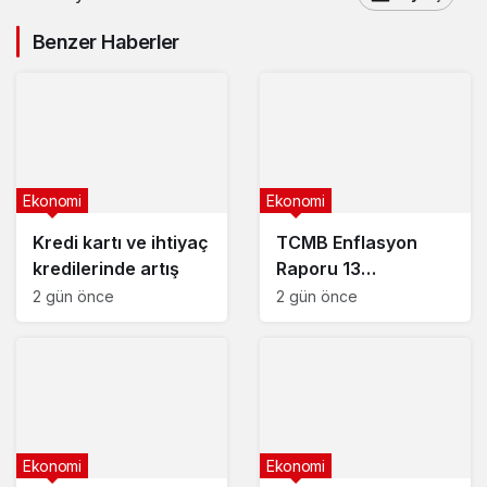
hacmi 5 yılda 12 kat
arttı
Benzer Haberler
Ekonomi
Ekonomi
Kredi kartı ve ihtiyaç
TCMB Enflasyon
kredilerinde artış
Raporu 13
Ağustos’ta
2 gün önce
2 gün önce
Ekonomi
Ekonomi