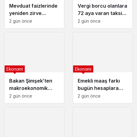
Mevduat faizlerinde
Vergi borcu olanlara
yeniden zirve
72 aya varan taksit
görüldü : 3 milyon
fırsatı
2 gün önce
2 gün önce
liranın aylık getirisi
ne kadar oldu?
Ekonomi
Ekonomi
Bakan Şimşek’ten
Emekli maaş farkı
makroekonomik
bugün hesaplara
istikrar açıklaması
yatıyor
2 gün önce
2 gün önce