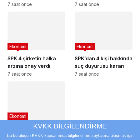
başvuru tarihi
7 saat önce
7 saat önce
yaklaşıyor
Ekonomi
Ekonomi
SPK 4 şirketin halka
SPK’dan 4 kişi hakkında
arzına onay verdi
suç duyurusu kararı
7 saat önce
7 saat önce
Ekonomi
KVKK BİLGİLENDİRME
SPK’dan 3 şirketin
bedelsizine olumlu
Bu kuruluşun KVKK kapsamında bilgilendirme sayfasına ulaşmak için