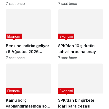
7 saat önce
7 saat önce
Ekonomi
Ekonomi
Benzine indirim geliyor
SPK’dan 10 şirketin
: 6 Ağustos 2026
tahvil ihracına onay
güncel akaryakıt
7 saat önce
7 saat önce
fiyatları
Ekonomi
Ekonomi
Kamu borç
SPK’dan bir şirkete
yapılandırmasında son
idari para cezası