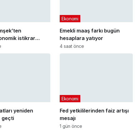
Ekonomi
mşek’ten
Emekli maaş farkı bugün
nomik istikrar
hesaplara yatıyor
sı
e
4 saat önce
Ekonomi
yatları yeniden
Fed yetkililerinden faiz artışı
 geçti
mesajı
e
1 gün önce