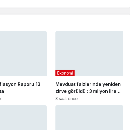
Ekonomi
lasyon Raporu 13
Mevduat faizlerinde yeniden
ta
zirve görüldü : 3 milyon liranın
aylık getirisi ne kadar oldu?
e
3 saat önce