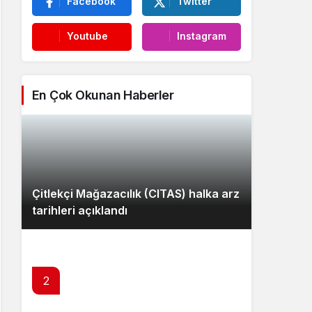
Facebook
Twitter
Youtube
Instagram
En Çok Okunan Haberler
Çitlekçi Mağazacılık (CITAS) halka arz
tarihleri açıklandı
2
TCMB Enflasyon Raporu 13