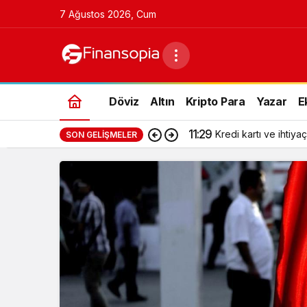
7 Ağustos 2026, Cum
Döviz
Altın
Kripto Para
Yazar
E
11:29
Kredi kartı ve ihtiyaç
SON GELIŞMELER