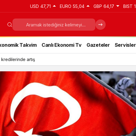
USD
47,71
EURO
55,04
GBP
64,17
BIST
1
konomik Takvim
Canlı Ekonomi Tv
Gazeteler
Servisler
 kredilerinde artış