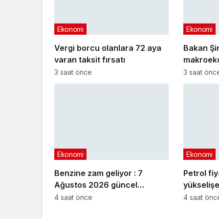
Ekonomi
Ekonomi
Vergi borcu olanlara 72 aya
Bakan Şi
varan taksit fırsatı
makroeko
açıklama
3 saat önce
3 saat önc
Ekonomi
Ekonomi
Benzine zam geliyor : 7
Petrol fi
Ağustos 2026 güncel
yükselişe
akaryakıt fiyatları
4 saat önce
4 saat önc