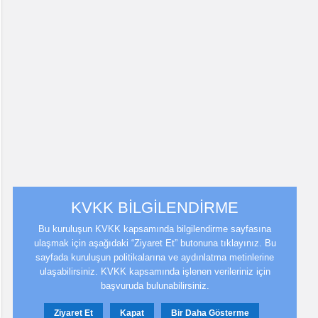
KVKK BİLGİLENDİRME
Bu kuruluşun KVKK kapsamında bilgilendirme sayfasına
ulaşmak için aşağıdaki “Ziyaret Et” butonuna tıklayınız. Bu
sayfada kuruluşun politikalarına ve aydınlatma metinlerine
ulaşabilirsiniz. KVKK kapsamında işlenen verileriniz için
başvuruda bulunabilirsiniz.
Ziyaret Et
Kapat
Bir Daha Gösterme