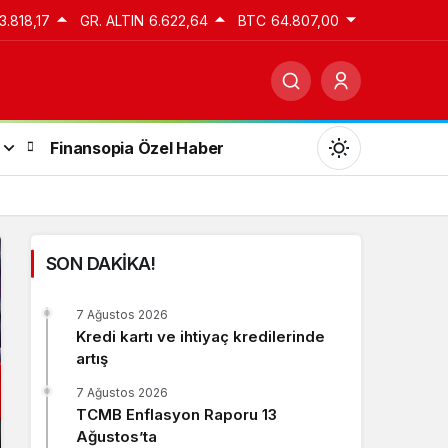
3.818,17
GR. ALTIN
6.622,64
BTC
64.807,00
Finansopia Özel Haber
SON DAKİKA!
Gündüz Modu
7 Ağustos 2026
Gündüz modunu seçin.
Kredi kartı ve ihtiyaç kredilerinde
artış
Gece Modu
7 Ağustos 2026
Gece modunu seçin.
TCMB Enflasyon Raporu 13
Ağustos’ta