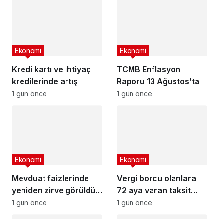
Ekonomi
Ekonomi
Kredi kartı ve ihtiyaç
TCMB Enflasyon
kredilerinde artış
Raporu 13 Ağustos’ta
1 gün önce
1 gün önce
Ekonomi
Ekonomi
Mevduat faizlerinde
Vergi borcu olanlara
yeniden zirve görüldü :
72 aya varan taksit
3 milyon liranın aylık
fırsatı
1 gün önce
1 gün önce
getirisi ne kadar oldu?