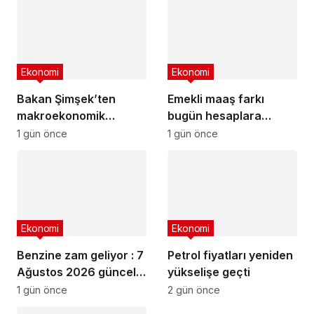
Ekonomi
Ekonomi
Bakan Şimşek’ten
Emekli maaş farkı
makroekonomik
bugün hesaplara
istikrar açıklaması
yatıyor
1 gün önce
1 gün önce
Ekonomi
Ekonomi
Benzine zam geliyor : 7
Petrol fiyatları yeniden
Ağustos 2026 güncel
yükselişe geçti
akaryakıt fiyatları
1 gün önce
2 gün önce