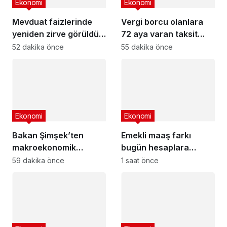
Ekonomi
Ekonomi
Mevduat faizlerinde
Vergi borcu olanlara
yeniden zirve görüldü :
72 aya varan taksit
3 milyon liranın aylık
fırsatı
52 dakika önce
55 dakika önce
getirisi ne kadar oldu?
Ekonomi
Ekonomi
Bakan Şimşek’ten
Emekli maaş farkı
makroekonomik
bugün hesaplara
istikrar açıklaması
yatıyor
59 dakika önce
1 saat önce